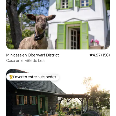
Minicasa en Oberwart District
Calificación p
4.97 (156)
Casa en el viñedo Lea
Favorito entre huéspedes
Favorito entre huéspedes preferido