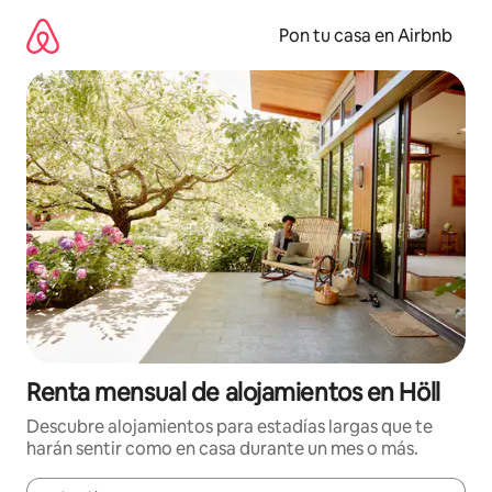
Omite
el
Pon tu casa en Airbnb
contenido
Renta mensual de alojamientos en Höll
Descubre alojamientos para estadías largas que te
harán sentir como en casa durante un mes o más.