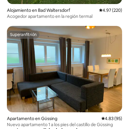
Alojamiento en Bad Waltersdorf
Calificación pr
4.97 (220)
Acogedor apartamento en la región termal
Superanfitrión
Superanfitrión
Apartamento en Güssing
Calificación p
4.83 (95)
Nuevo apartamento 1 a los pies del castillo de Güssing