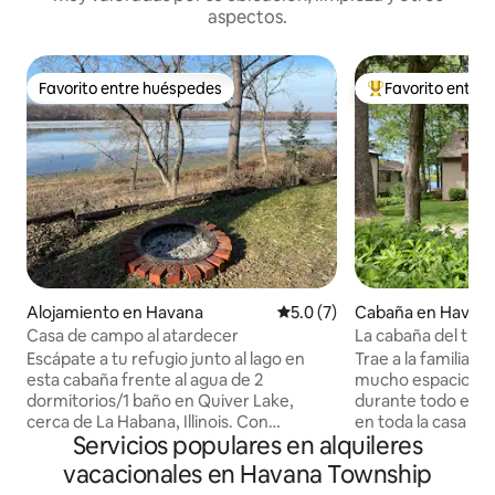
aspectos.
Favorito entre huéspedes
Favorito entre
Favorito entre huéspedes
Favorito entre hu
Alojamiento en Havana
Calificación promedio: 5.0 de
5.0 (7)
Cabaña en Havan
Casa de campo al atardecer
La cabaña del tío 
Escápate a tu refugio junto al lago en
Trae a la familia a
esta cabaña frente al agua de 2
mucho espacio para
dormitorios/1 baño en Quiver Lake,
durante todo el añ
cerca de La Habana, Illinois. Con
en toda la casa en
Servicios populares en alquileres
capacidad para hasta 6 huéspedes, la
chimenea en invier
casa principal ofrece dos acogedoras
libre alrededor d
vacacionales en Havana Township
habitaciones. Ubicado frente a un lago
chimenea. A pasos del l