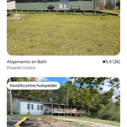
Alojamiento en Bath
Calificación
5.0 (26)
Posada rústica
Favorito entre huéspedes
Favorito entre huéspedes