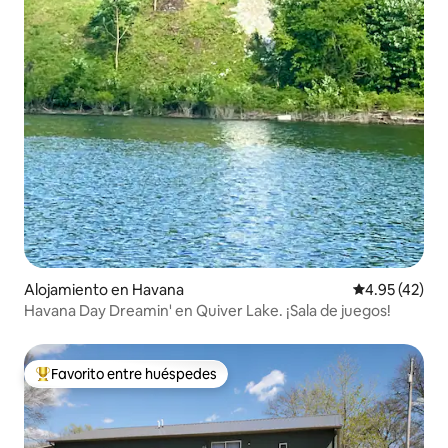
Alojamiento en Havana
Calificación 
4.95 (42)
Havana Day Dreamin' en Quiver Lake. ¡Sala de juegos!
Favorito entre huéspedes
Favorito entre huéspedes preferido