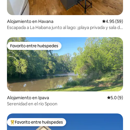
Alojamiento en Havana
Calificación p
4.95 (59)
Escapada a La Habana junto al lago: ¡playa privada y sala de
juegos!
Favorito entre huéspedes
Favorito entre huéspedes
Alojamiento en Ipava
Calificació
5.0 (9)
Serenidad en el río Spoon
Favorito entre huéspedes
Favorito entre huéspedes preferido