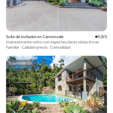
Suite de invitados en Cannonvale
Calificaci
5 (61)
Impresionante retiro con espectaculares vistas al mar
Familiar
·
Calidad-precio
·
Comodidad
Superanfitrión
Superanfitrión