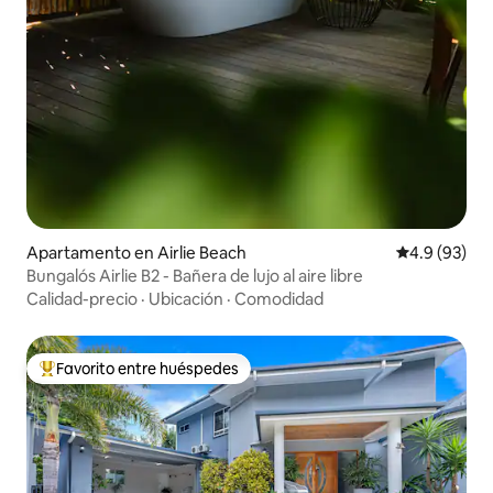
Apartamento en Airlie Beach
Calificación
4.9 (93)
Bungalós Airlie B2 - Bañera de lujo al aire libre
Calidad-precio
·
Ubicación
·
Comodidad
Favorito entre huéspedes
Favorito entre huéspedes preferido