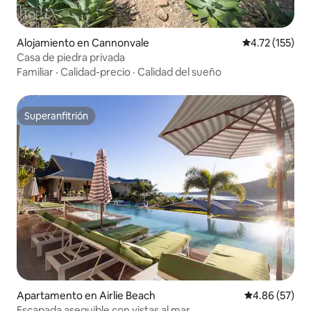
Alojamiento en Cannonvale
Calificación p
4.72 (155)
Casa de piedra privada
Familiar
·
Calidad-precio
·
Calidad del sueño
Superanfitrión
Superanfitrión
Apartamento en Airlie Beach
Calificación p
4.86 (57)
Escapada asequible con vistas al mar