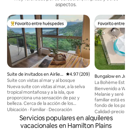
aspectos.
Favorito entre huéspedes
Favorito entre h
Favorito entre huéspedes preferido
Favorito entre h
Suite de invitados en Airlie B
Calificación promedio: 4.97 de 5
4.97 (209)
Bungalow en Jubil
each
Suite con vistas al mar y al bosque
La Bohème Estud
Nueva suite con vistas al mar, a la selva
Bienvenido a Whit
tropical montañosa y a la isla, que
Melanie y seré su 
proporciona una sensación de paz y
familiar está esco
belleza. Cerca de la acción de los
fondo de los parqu
restaurantes y tiendas de Airlie, pero lo
Ubicación
·
Familiar
·
Decoración
Whitsundays en nu
Calidad-precio
·
Fa
suficientemente apartada como para
Servicios populares en alquileres
puerta, estás a po
ser una experiencia muy relajante.
de excursión a las 
vacacionales en Hamilton Plains
Entrada propia, balcón, jardín, baño y
de Coral y la play
cocina americana. A 4 minutos en coche