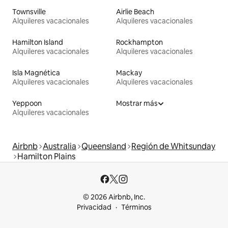
Townsville
Airlie Beach
Alquileres vacacionales
Alquileres vacacionales
Hamilton Island
Rockhampton
Alquileres vacacionales
Alquileres vacacionales
Isla Magnética
Mackay
Alquileres vacacionales
Alquileres vacacionales
Yeppoon
Mostrar más
Alquileres vacacionales
Airbnb
Australia
Queensland
Región de Whitsunday
Hamilton Plains
© 2026 Airbnb, Inc.
Privacidad
Términos