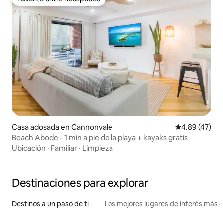
Favorito entre huéspedes
Casa adosada en Cannonvale
Calificación 
4.89 (47)
Beach Abode - 1 min a pie de la playa + kayaks gratis
Ubicación
·
Familiar
·
Limpieza
Destinaciones para explorar
Destinos a un paso de ti
Los mejores lugares de interés más 