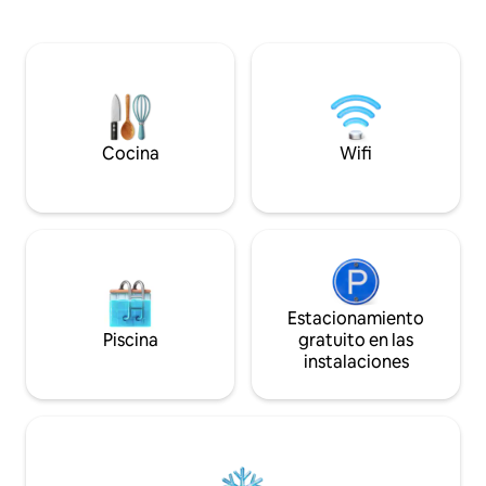
Whitsundays ofrec
o a 15 minutos a pie cuesta abajo de la
de atracciones, ac
calle principal y del transporte público.
experiencias con 
Pájaros, brisas, valles arbolados, jardines
de fondo de la Gra
de rocas y vida silvestre. Suite situada en
74 maravillas de la
el extremo norte de la casa, se pueden
mucho que hacer 
escuchar algunos sonidos diarios.
vacaciones aquí, 
Respetamos tu privacidad.
hasta viajes de es
Cocina
Wifi
Estacionamiento
Piscina
gratuito en las
instalaciones