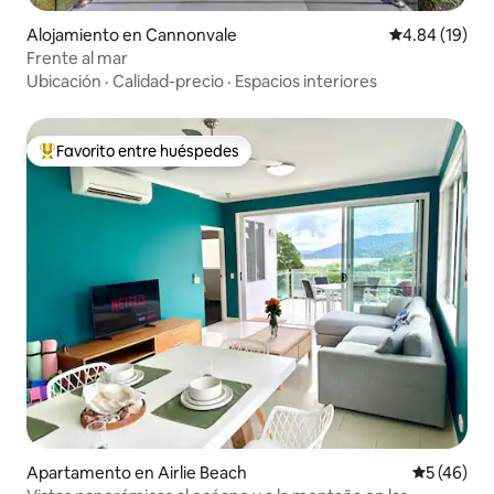
Alojamiento en Cannonvale
Calificación 
4.84 (19)
Frente al mar
Ubicación
·
Calidad-precio
·
Espacios interiores
Favorito entre huéspedes
Favorito entre huéspedes preferido
Apartamento en Airlie Beach
Calificaci
5 (46)