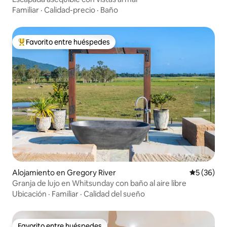
Familiar
·
Calidad-precio
·
Baño
Favorito entre huéspedes
Favorito entre huéspedes preferido
Alojamiento en Gregory River
Calificaci
5 (36)
Granja de lujo en Whitsunday con baño al aire libre
Ubicación
·
Familiar
·
Calidad del sueño
Favorito entre huéspedes