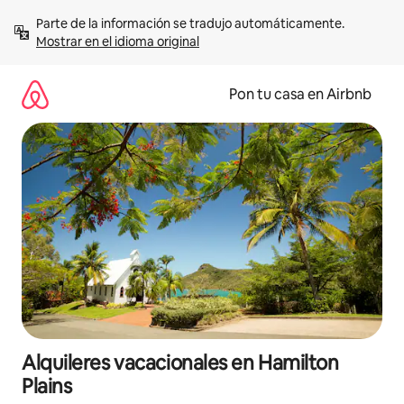
Omite
Parte de la información se tradujo automáticamente. 
el
Mostrar en el idioma original
contenido
Pon tu casa en Airbnb
Alquileres vacacionales en Hamilton
Plains