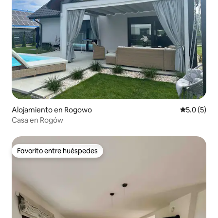
Alojamiento en Rogowo
Calificació
5.0 (5)
Casa en Rogów
Favorito entre huéspedes
Favorito entre huéspedes