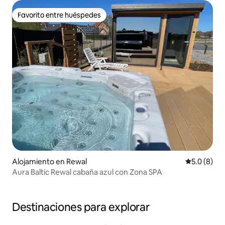
Favorito entre huéspedes
Favorito entre huéspedes
Alojamiento en Rewal
Calificació
5.0 (8)
Aura Baltic Rewal cabaña azul con Zona SPA
Destinaciones para explorar