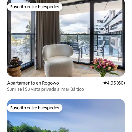
Favorito entre huéspedes
Favorito entre huéspedes
Apartamento en Rogowo
Calificación p
4.95 (60)
Sunrise | Su vista privada al mar Báltico
Favorito entre huéspedes
Favorito entre huéspedes