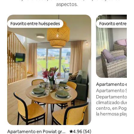
aspectos.
Favorito entre huéspedes
Favorito entre h
Favorito entre huéspedes
Favorito entre h
Apartamento en P
Apartamento Słon
Departamento est
climatizado durant
centro, en Pogorze
la hermosa playa 
con ascensor, esp
estacionamiento en
cerradas y monito
Apartamento en Powiat gry
Calificación promedio: 4.96 de 
4.96 (54)