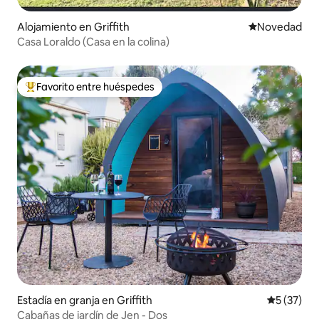
Alojamiento en Griffith
Lugar para ho
Novedad
Casa Loraldo (Casa en la colina)
Favorito entre huéspedes
Favorito entre huéspedes preferido
Estadía en granja en Griffith
Calificaci
5 (37)
Cabañas de jardín de Jen - Dos