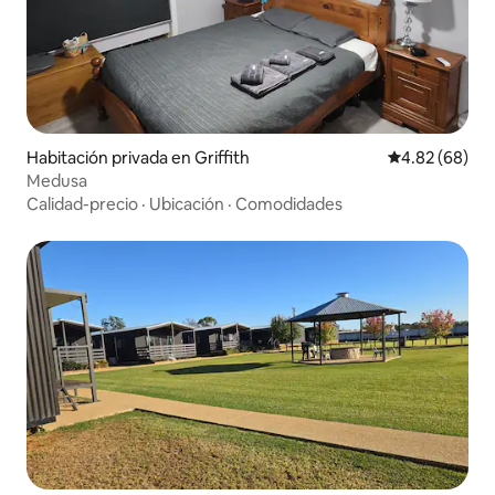
Habitación privada en Griffith
Calificación p
4.82 (68)
Medusa
Calidad-precio
·
Ubicación
·
Comodidades