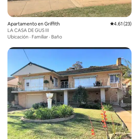
Apartamento en Griffith
Calificación 
4.61 (23)
LA CASA DE GUS III
Ubicación
·
Familiar
·
Baño