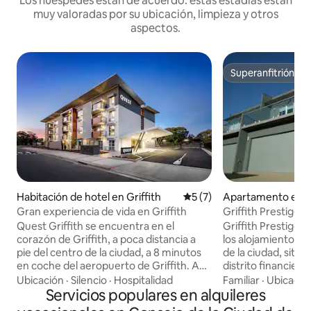
Los huéspedes están de acuerdo: estas estadías están
muy valoradas por su ubicación, limpieza y otros
aspectos.
Superanfitrión
Superanfitrión
Habitación de hotel en Griffith
Calificación promedio: 5 de
5 (7)
Apartamento en Gr
Gran experiencia de vida en Griffith
Griffith Prestige
Quest Griffith se encuentra en el
Griffith Prestige
corazón de Griffith, a poca distancia a
los alojamientos d
pie del centro de la ciudad, a 8 minutos
de la ciudad, situa
en coche del aeropuerto de Griffith. A
distrito financiero. Departamentos de 
poca distancia a pie de la avenida Banna,
dormitorios tota
Ubicación
·
Silencio
·
Hospitalidad
Familiar
·
Ubicació
llena de tiendas, cafeterías y galerías.
Servicios populares en alquileres
capacidad para 6 personas.
Griffith Base Hospital, TAFE. Cuenta con
personas $250 3 p