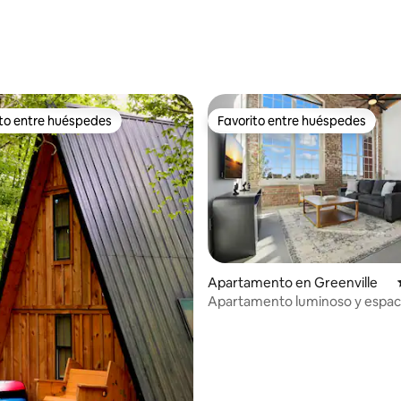
 4.99 de 5, 89 reseñas
ito entre huéspedes
Favorito entre huéspedes
 entre huéspedes preferido
Favorito entre huéspedes
Apartamento en Greenville
io: 5 de 5, 30 reseñas
Apartamento luminoso y espaci
dormitorio cerca de DT GVL