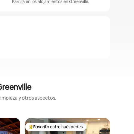
Parrilla en los alojamientos en Greenville.
reenville
limpieza y otros aspectos.
Condo en
Favorito entre huéspedes
Favor
rido
Favorito entre huéspedes preferido
Favorit
LUJOSO