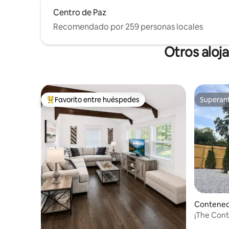
Centro de Paz
Recomendado por 259 personas locales
Otros aloj
Favorito entre huéspedes
Superanf
Favorito entre huéspedes preferido
Superanf
Contened
eenville
¡The Cont
minutos d