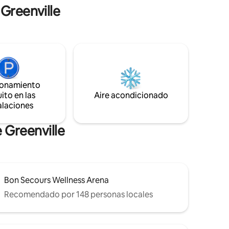
mucho más. ¡Y no te olvides de alquilar
 Greenville
 Rest
bicicletas a una manzana de distancia
 millón de
para llegar al sendero Swamp Rabbit!
ionamiento
ito en las
Aire acondicionado
alaciones
 Greenville
Bon Secours Wellness Arena
Recomendado por 148 personas locales