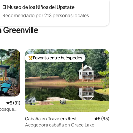
El Museo de los Niños del Upstate
Recomendado por 213 personas locales
 Greenville
Favorito entre huéspedes
rido
Favorito entre huéspedes preferido
Calificación promedio: 5 de 5, 31 reseñas
5 (31)
 bosque
Cabaña en Travelers Rest
Calificación promed
5 (95)
Acogedora cabaña en Grace Lake