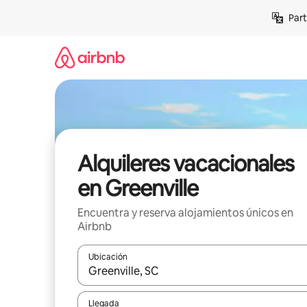
Omite
Part
el
contenido
Alquileres vacacionales
en Greenville
Encuentra y reserva alojamientos únicos en
Airbnb
Ubicación
Cuando los resultados estén disponibles, navega co
Llegada