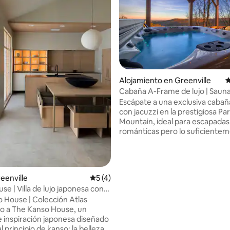
Alojamiento en Greenville
C
io: 5 de 5, 23 reseñas
Cabaña A-Frame de lujo | Sauna
• Ducha de vapor
Escápate a una exclusiva cabaña
con jacuzzi en la prestigiosa Par
Mountain, ideal para escapadas
románticas pero lo suficiente
grande como para reuniones c
y familiares. Disfruta de: • Vistas
montaña al amanecer desde el j
Ducha de vapor, sauna y bañera
reenville
Calificación promedio: 5 de 5, 4 reseñas
5 (4)
interior • Cuarto de baño euro
e | Villa de lujo japonesa con
bañera • Chimeneas interiores • Dos
 House | Colección Atlas
balcones para contemplar las es
o a The Kanso House, un
disfrutar de noches de vino •
e inspiración japonesa diseñado
Habitaciones acogedoras desp
l principio de kanso: la belleza
días de senderismo o explorand