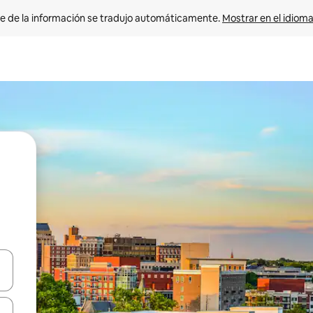
e de la información se tradujo automáticamente. 
Mostrar en el idioma
n las teclas de flecha hacia arriba y hacia abajo o explora con el tact