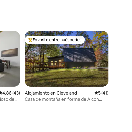
Favorito entre huéspedes
Favorito entre huéspedes preferido
Calificación promedio: 4.86 de 5, 43 reseñas
4.86 (43)
Alojamiento en Cleveland
Calificación prome
5 (41)
oso de 1
Casa de montaña en forma de A con
jacuzzi “Wonderland Retreat”