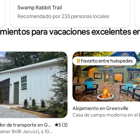
Swamp Rabbit Trail
Recomendado por 233 personas locales
amientos para vacaciones excelentes en
itrión
Favorito entre huéspedes
itrión
Favorito entre huéspedes prefe
Alojamiento en Greenville
Casa de campo moderna en el
con jacuzzi y fogata
or de transporte en Gr
Calificación promedio: 5 de 5, 3 reseñas
5 (3)
ainer BnB! Jacuzzi, a 10
e GVL y TR.