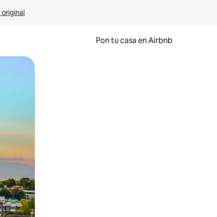
 original
Pon tu casa en Airbnb
o o desliza el dedo.