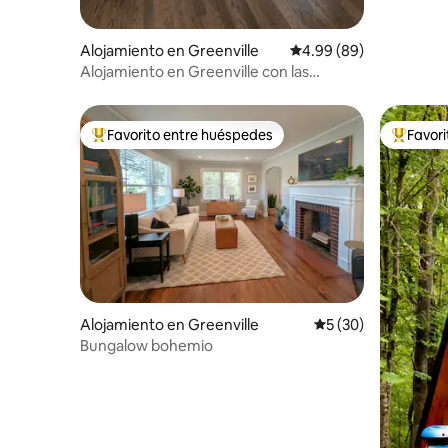
Alojamiento en Greenville
Calificación promedio:
4.99 (89)
Alojamiento en Greenville con las
mejores calificaciones, a pocos minutos
del centro de la ciudad
Favorito entre huéspedes
Favor
Favorito entre huéspedes preferido
Favorito
Alojamiento en Greenville
Calificación promed
5 (30)
Bungalow bohemio