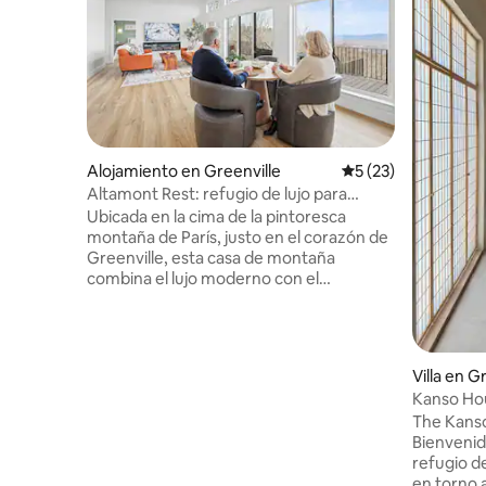
Alojamiento en Greenville
Calificación promed
5 (23)
Altamont Rest: refugio de lujo para
adultos en la cima de la montaña
Ubicada en la cima de la pintoresca
montaña de París, justo en el corazón de
Greenville, esta casa de montaña
combina el lujo moderno con el
esplendor natural, junto con todas las
comodidades de una ciudad próspera a
pocos kilómetros de distancia. Las
impresionantes vistas de las montañas
Villa en G
Blue Ridge se pueden disfrutar desde el
Kanso Hous
jacuzzi en la terraza o relajarse en el
jacuzzi
The Kanso
interior junto a la acogedora chimenea
Bienvenid
de 72". Disfruta de una cocina
refugio d
totalmente equipada, rodeada de vistas
en torno a
a la montaña. Despiértate con