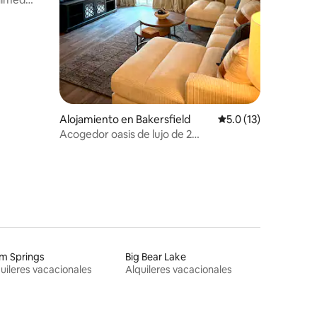
Alojamiento en Bakersfield
Calificación promedi
5.0 (13)
Acogedor oasis de lujo de 2
dormitorios/2 baños en el suroeste de
Bakersfield
m Springs
Big Bear Lake
uileres vacacionales
Alquileres vacacionales