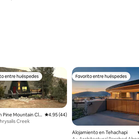
4.98 de 5, 104 reseñas
ito entre huéspedes
Favorito entre huéspedes
 entre huéspedes preferido
Favorito entre huéspedes
 Pine Mountain Clu
Calificación promedio: 4.95 de 5, 44 reseñas
4.95 (44)
rysalis Creek
: 5.0 de 5, 61 reseñas
Alojamiento en Tehachapi
A+ Architectural Perched Abo