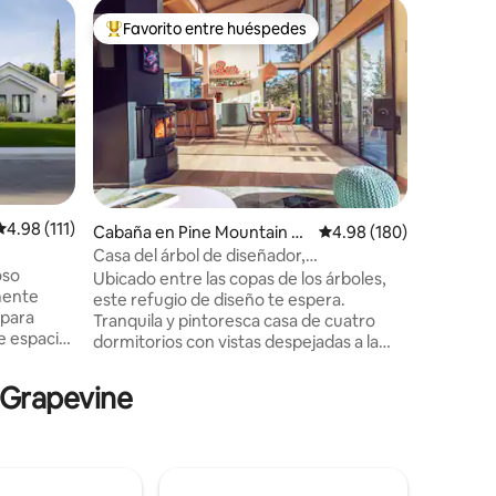
Cabaña e
Favorito entre huéspedes
Favor
rido
Favorito entre huéspedes preferido
Favorit
ub
DAPHNE'
DE MONT
ESTE NO
Daphne's 
más bajo 
tres nive
check-out: 11 a.
PROHIBIDO FUMAR.
con aprob
adicional
Calificación promedio: 4.98 de 5, 111 reseñas
4.98 (111)
Cabaña en Pine Mountain Cl
Calificación promedio: 
4.98 (180)
Máximo 2
ub
Casa del árbol de diseñador,
firmado 
oso
impresionantes vistas desde las copas de
GATOS. *
Ubicado entre las copas de los árboles,
emente
los árboles, sauna
instalaci
este refugio de diseño te espera.
 para
estadía. Por favor, avísenos si va a utilizar
Tranquila y pintoresca casa de cuatro
te espacio
el spa p
dormitorios con vistas despejadas a la
e una
su llegad
montaña. Recién renovado con muebles
na
hechos a medida y una decoración
n Grapevine
torios
elegante. Salga al aire fresco de la
 en un spa
montaña con dos rutas de senderismo a
 cada
poca distancia a pie de la propiedad y a 2
eño de
minutos en coche de la panadería o el
al aire
pub local. La casa cuenta con wifi de 200