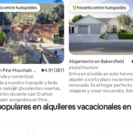
ito entre huéspedes
Favorito entre huéspedes
 entre huéspedes preferido
Favorito entre huéspedes prefe
Alojamiento en Bakersfield
4.89 de 5, 492 reseñas
¡Hotel Horton!
 Pine Mountain Cl
Calificación promedio: 4.91 de 5, 287 reseñas
4.91 (287)
Entra en el estilo en este herm
inda y romántica!
alquiler a corto plazo recient
o a nuestro tranquilo y lindo
renovado. Es el hogar perfecto
Excelentes reseñas,
relajarse y crear recuerdos. Es
trión durante casi 10 años!
cuidadosamente diseñado tien
úper acogedora en Pine
cocina totalmente equipada, u
populares en alquileres vacacionales e
Club: excelentes vistas, cerca
acogedora sala de estar, dormi
o. Encantadora comunidad de
acogedores y baños inspirados
a 90 minutos en auto de Los
que aportan un toque de lujo a
(noroeste de Gorman). Horno
estancia. Sal a disfrutar del su
cualquier artista con una cocina 