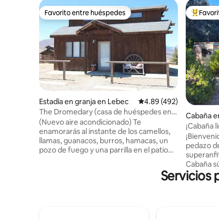
Favorito entre huéspedes
Favor
Favorito entre huéspedes
Favorito
Estadía en granja en Lebec
Calificación promedio: 
4.89 (492)
The Dromedary (casa de huéspedes en
Cabaña en
Lone Juniper Ranch)
(Nuevo aire acondicionado) Te
ub
¡Cabaña l
enamorarás al instante de los camellos,
¡Bienvenid
llamas, guanacos, burros, hamacas, un
pedazo de cielo😀! ¡
pozo de fuego y una parrilla en el patio
superanfi
trasero. ¡Un refugio perfecto en una
Cabaña s
cabaña de montaña junto a Tejon Ranch!
Servicios 
Mountain 
La experiencia privada en la cima de la
del puebl
montaña de 80 acres ofrece una vista
montaña, 
panorámica del hermoso paisaje del sur
Ángeles 
de California. Ideal para contemplar las
de leña. (Se admiten mascotas con buen
estrellas y hacer senderismo, increíbles