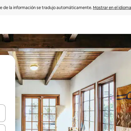
e de la información se tradujo automáticamente. 
Mostrar en el idioma
n las teclas de flecha hacia arriba y hacia abajo o explora con el tact