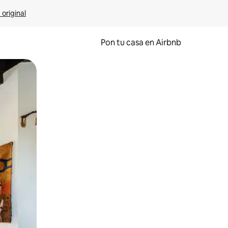
 original
Pon tu casa en Airbnb
o o desliza el dedo.