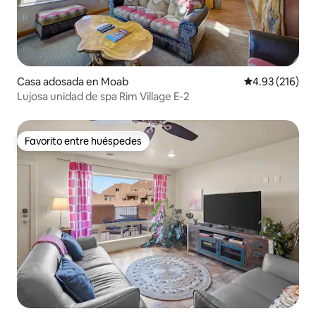
Casa adosada en Moab
Calificación p
4.93 (216)
Lujosa unidad de spa Rim Village E-2
Favorito entre huéspedes
Favorito entre huéspedes