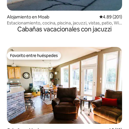
Alojamiento en Moab
Calificación pr
4.89 (201)
Estacionamiento, cocina, piscina, jacuzzi, vistas, patio, Wi-
Cabañas vacacionales con jacuzzi
Fi
Favorito entre huéspedes
Favorito entre huéspedes