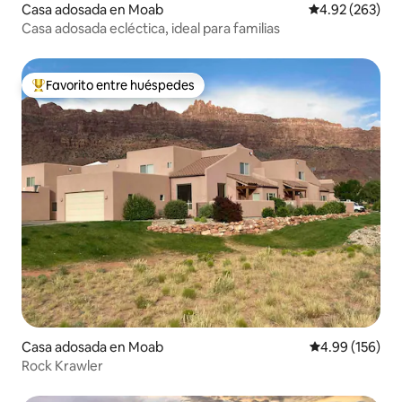
Casa adosada en Moab
Calificación pr
4.92 (263)
Casa adosada ecléctica, ideal para familias
Favorito entre huéspedes
Favorito entre huéspedes preferido
Casa adosada en Moab
Calificación pr
4.99 (156)
Rock Krawler