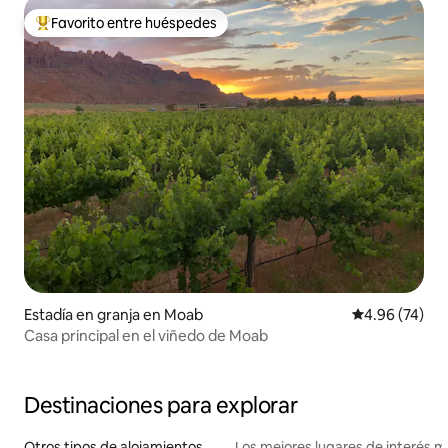
Favorito entre huéspedes
Favorito entre huéspedes preferido
Estadía en granja en Moab
Calificación p
4.96 (74)
Casa principal en el viñedo de Moab
Destinaciones para explorar
Otros tipos de alojamientos
Los mejores lugares de interés 