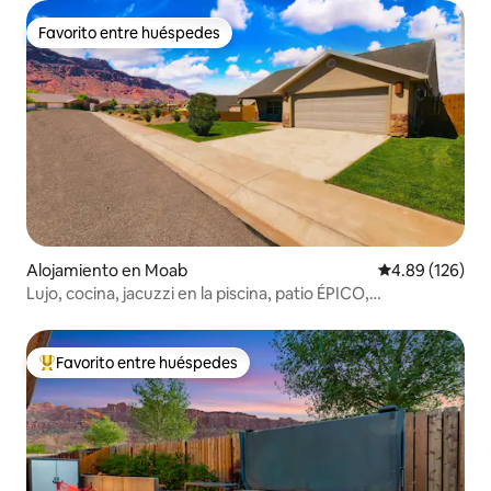
Favorito entre huéspedes
Favorito entre huéspedes
Alojamiento en Moab
Calificación pr
4.89 (126)
Lujo, cocina, jacuzzi en la piscina, patio ÉPICO,
aparcamiento
Favorito entre huéspedes
Favorito entre huéspedes preferido