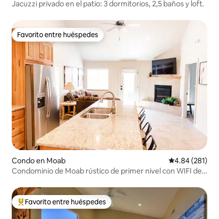
Jacuzzi privado en el patio: 3 dormitorios, 2,5 baños y loft.
Favorito entre huéspedes
Favorito entre huéspedes
Condo en Moab
Calificación pr
4.84 (281)
Condominio de Moab rústico de primer nivel con WIFI de
fibra.
Favorito entre huéspedes
Favorito entre huéspedes preferido