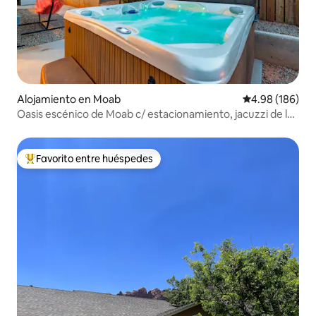
Alojamiento en Moab
Calificación pr
4.98 (186)
Oasis escénico de Moab c/ estacionamiento, jacuzzi de la
piscina de natación
Favorito entre huéspedes
Favorito entre huéspedes preferido