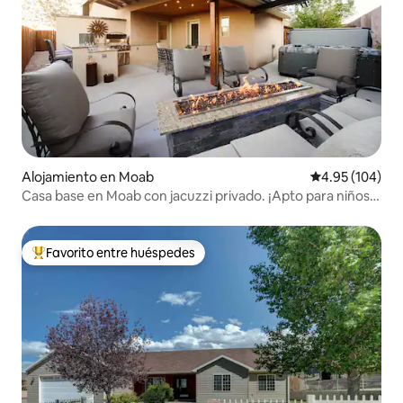
Alojamiento en Moab
Calificación pr
4.95 (104)
Casa base en Moab con jacuzzi privado. ¡Apto para niños y
mascotas!
Favorito entre huéspedes
Favorito entre huéspedes preferido