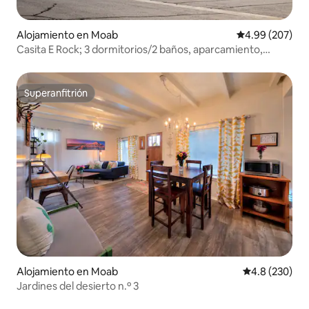
Alojamiento en Moab
Calificación pr
4.99 (207)
Casita E Rock; 3 dormitorios/2 baños, aparcamiento,
piscina, jacuzzi
Superanfitrión
Superanfitrión
Alojamiento en Moab
Calificación p
4.8 (230)
Jardines del desierto n.º 3