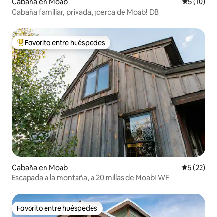
Cabaña en Moab
Calificaci
5 (10)
Cabaña familiar, privada, ¡cerca de Moab! DB
Favorito entre huéspedes
Favorito entre huéspedes preferido
Cabaña en Moab
Calificaci
5 (22)
Escapada a la montaña, a 20 millas de Moab! WF
Favorito entre huéspedes
Favorito entre huéspedes