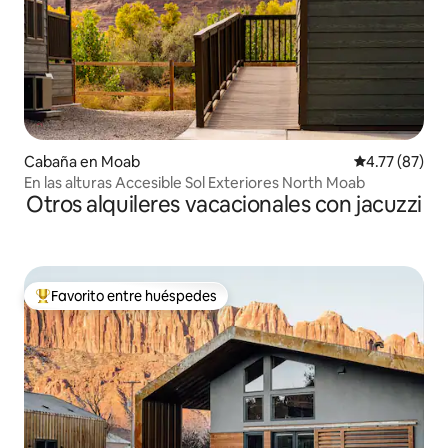
Cabaña en Moab
Calificación 
4.77 (87)
En las alturas Accesible Sol Exteriores North Moab
Otros alquileres vacacionales con jacuzzi
Favorito entre huéspedes
Favorito entre huéspedes preferido