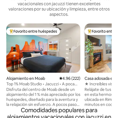
vacacionales con jacuzzi tienen excelentes
valoraciones por su ubicación y limpieza, entre otros
aspectos.
Favorito entre huéspedes
Favorito entre
Favorito entre huéspedes preferido
Favorito entre hu
Alojamiento en Moab
Calificación promedio: 4.96 de 5
4.96 (222)
Casa adosada en 
Top 1% Moab Studio • Jacuzzi • A poca
★ Increíbles vist
distancia del centro.
Disfruta del centro de Moab desde un
Relájate de tus av
alojamiento del 1 % más apreciado por los
en esta hermosa u
huéspedes, diseñado para la aventura y
ubicada en Rim Vist
la relajación sin esfuerzo. A pocos pasos
minutos en coche 
Comodidades populares para
de Main Street, caminará a restaurantes,
La espectacular ár
cafeterías y tiendas de ropa, con Arches
alrededor de Moa
alojamientos vacacionales con jacuzzi en