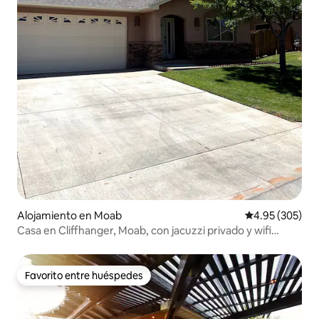
Alojamiento en Moab
Calificación pr
4.95 (305)
Casa en Cliffhanger, Moab, con jacuzzi privado y wifi
gigabit
Favorito entre huéspedes
Favorito entre huéspedes