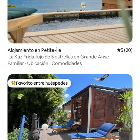
Alojamiento en Petite-Île
Calificaci
5 (20)
La Kaz Frida, lujo de 5 estrellas en Grande Anse
Familiar
·
Ubicación
·
Comodidades
Favorito entre huéspedes
Favorito entre huéspedes preferido