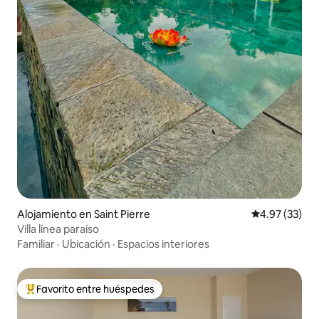
Alojamiento en Saint Pierre
Calificación 
4.97 (33)
Villa línea paraíso
Familiar
·
Ubicación
·
Espacios interiores
Favorito entre huéspedes
Favorito entre huéspedes preferido