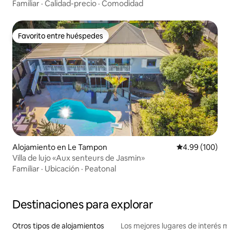
Familiar
·
Calidad-precio
·
Comodidad
Favorito entre huéspedes
Favorito entre huéspedes
Alojamiento en Le Tampon
Calificación pr
4.99 (100)
Villa de lujo «Aux senteurs de Jasmin»
Familiar
·
Ubicación
·
Peatonal
Destinaciones para explorar
Otros tipos de alojamientos
Los mejores lugares de interés 