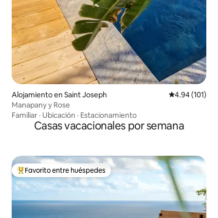
Alojamiento en Saint Joseph
Calificación p
4.94 (101)
Manapany y Rose
Familiar
·
Ubicación
·
Estacionamiento
Casas vacacionales por semana
Favorito entre huéspedes
Favorito entre huéspedes preferido