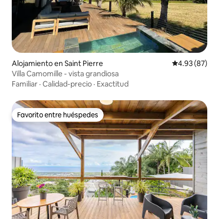
Alojamiento en Saint Pierre
Calificación p
4.93 (87)
Villa Camomille - vista grandiosa
Familiar
·
Calidad-precio
·
Exactitud
Favorito entre huéspedes
Favorito entre huéspedes