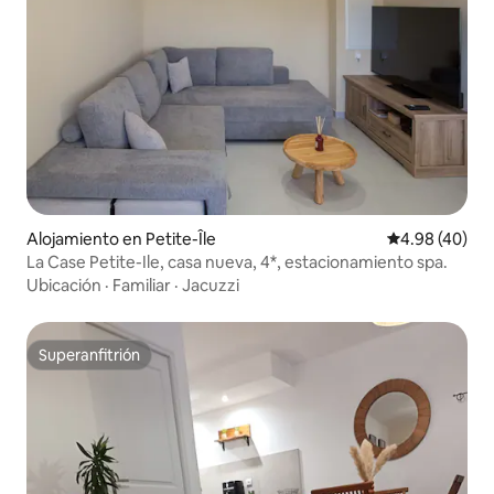
Alojamiento en Petite-Île
Calificación p
4.98 (40)
La Case Petite-Ile, casa nueva, 4*, estacionamiento spa.
Ubicación
·
Familiar
·
Jacuzzi
Superanfitrión
Superanfitrión