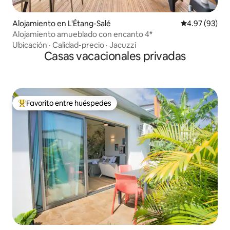
Alojamiento en L'Étang-Salé
Calificación p
4.97 (93)
Alojamiento amueblado con encanto 4*
Ubicación
·
Calidad-precio
·
Jacuzzi
Casas vacacionales privadas
Favorito entre huéspedes
Favorito entre huéspedes preferido