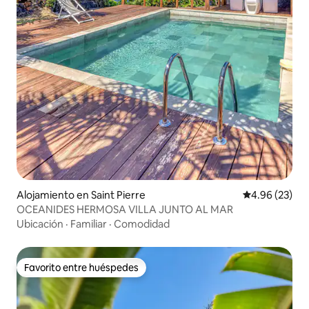
Alojamiento en Saint Pierre
Calificación p
4.96 (23)
OCEANIDES HERMOSA VILLA JUNTO AL MAR
Ubicación
·
Familiar
·
Comodidad
Favorito entre huéspedes
Favorito entre huéspedes