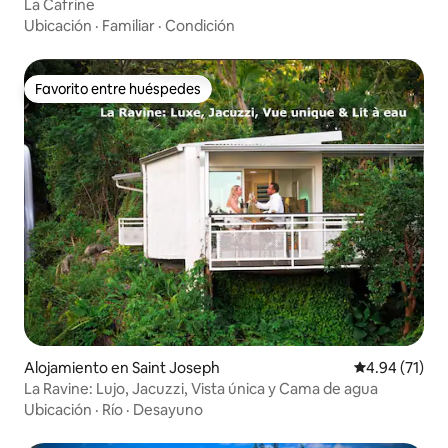
La Cafrine
Ubicación
·
Familiar
·
Condición
Favorito entre huéspedes
Favorito entre huéspedes
Alojamiento en Saint Joseph
Calificación 
4.94 (71)
La Ravine: Lujo, Jacuzzi, Vista única y Cama de agua
Ubicación
·
Río
·
Desayuno