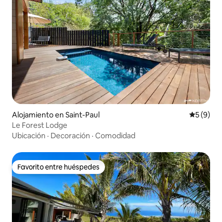
Alojamiento en Saint-Paul
Calificac
5 (9)
Le Forest Lodge
Ubicación
·
Decoración
·
Comodidad
Favorito entre huéspedes
Favorito entre huéspedes