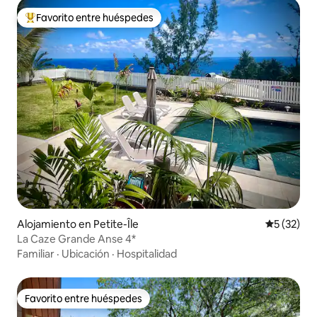
Favorito entre huéspedes
Favorito entre huéspedes preferido
Alojamiento en Petite-Île
Calificaci
5 (32)
La Caze Grande Anse 4*
Familiar
·
Ubicación
·
Hospitalidad
Favorito entre huéspedes
Favorito entre huéspedes