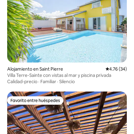
Alojamiento en Saint Pierre
Calificación 
4.76 (34)
Villa Terre-Sainte con vistas al mar y piscina privada
Calidad-precio
·
Familiar
·
Silencio
Favorito entre huéspedes
Favorito entre huéspedes