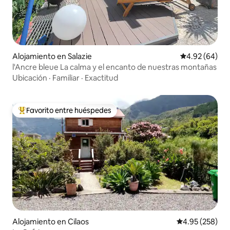
Alojamiento en Salazie
Calificación p
4.92 (64)
l'Ancre bleue La calma y el encanto de nuestras montañas
Ubicación
·
Familiar
·
Exactitud
Favorito entre huéspedes
Favorito entre huéspedes preferido
Alojamiento en Cilaos
Calificación pr
4.95 (258)