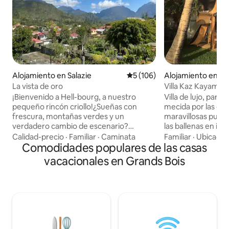
Alojamiento en Salazie
Calificación promedio: 5 de 5
5 (106)
Alojamiento en Tro
La vista de oro
Villa Kaz Kayamb, P
Blanche
¡Bienvenido a Hell-bourg, a nuestro
Villa de lujo, para
pequeño rincón criollo!¿Sueñas con
mecida por las ola
frescura, montañas verdes y un
maravillosas puest
verdadero cambio de escenario?
las ballenas en inv
Nuestra casa criolla llena de
con acceso directo
Calidad-precio
·
Familiar
·
Caminata
Familiar
·
Ubicació
encanto,enclavada en el corazón del
Comodidades populares de las casas
terraza ampliada p
pueblo de Hell-Bourg(clasificado entre
desbordante sin ca
vacacionales en Grands Bois
los pueblos más bellos de Francia),te
tropical arbolado. 
espera para una estancia relajante entre
aseguradas. Amplia
naturaleza,cultura y excursiones
comodidades para
inolvidables. Restaurantes
magnífica en la Reunión. Los
criollos,panadería,pequeños comercios
turísticos se le re
y mercado local,¡todo está a dos pasos!
no han sido recaud
Le damos la bienvenida con mucho
de Rbnb.