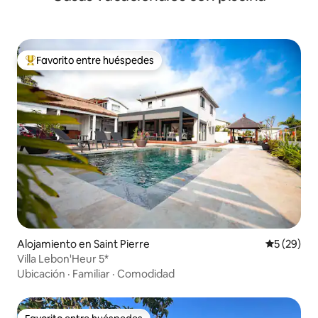
Favorito entre huéspedes
Favorito entre huéspedes preferido
Alojamiento en Saint Pierre
Calificaci
5 (29)
Villa Lebon'Heur 5*
Ubicación
·
Familiar
·
Comodidad