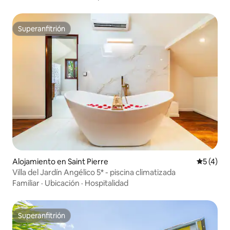
Superanfitrión
Superanfitrión
Alojamiento en Saint Pierre
Calificac
5 (4)
Villa del Jardín Angélico 5* - piscina climatizada
Familiar
·
Ubicación
·
Hospitalidad
Superanfitrión
Superanfitrión