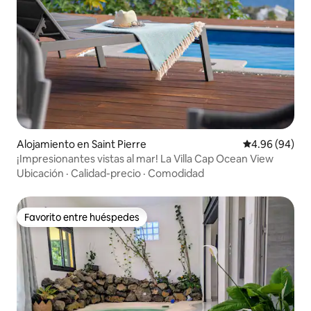
Alojamiento en Saint Pierre
Calificación p
4.96 (94)
¡Impresionantes vistas al mar! La Villa Cap Ocean View
Ubicación
·
Calidad-precio
·
Comodidad
Favorito entre huéspedes
Favorito entre huéspedes