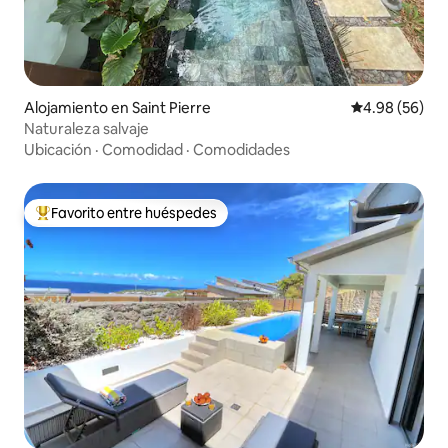
Alojamiento en Saint Pierre
Calificación p
4.98 (56)
Naturaleza salvaje
Ubicación
·
Comodidad
·
Comodidades
Favorito entre huéspedes
Favorito entre huéspedes preferido