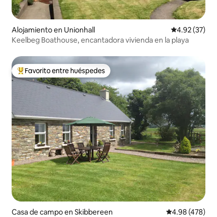
Alojamiento en Unionhall
Calificación 
4.92 (37)
Keelbeg Boathouse, encantadora vivienda en la playa
Favorito entre huéspedes
Favorito entre huéspedes preferido
Casa de campo en Skibbereen
Calificación pr
4.98 (478)