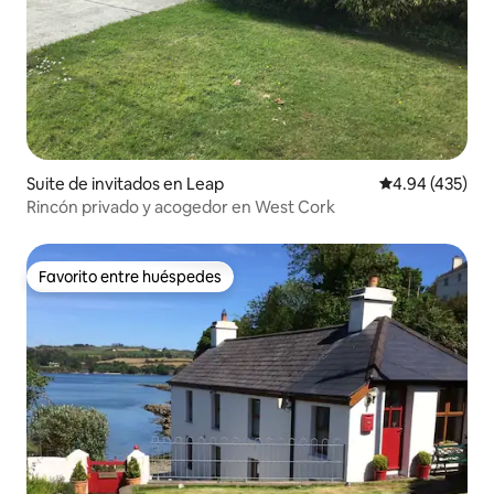
Suite de invitados en Leap
Calificación pr
4.94 (435)
Rincón privado y acogedor en West Cork
Favorito entre huéspedes
Favorito entre huéspedes