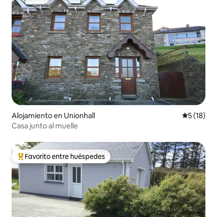
Alojamiento en Unionhall
Calificaci
5 (18)
Casa junto al muelle
Favorito entre huéspedes
Favorito entre huéspedes preferido