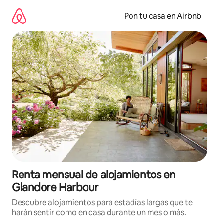
Omite
el
Pon tu casa en Airbnb
contenido
Renta mensual de alojamientos en
Glandore Harbour
Descubre alojamientos para estadías largas que te
harán sentir como en casa durante un mes o más.