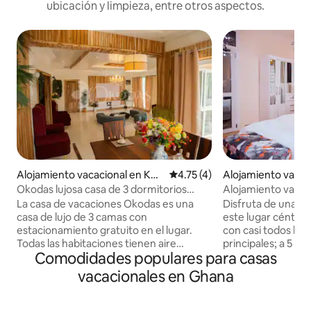
ubicación y limpieza, entre otros aspectos.
Alojamiento vacacional en Kof
Calificación promedio: 4.75 de
4.75 (4)
Alojamiento vacac
oridua
na
Okodas lujosa casa de 3 dormitorios
Alojamiento vacac
(Akua Agyeiwaa)
2 habitaciones
La casa de vacaciones Okodas es una
Disfruta de una e
casa de lujo de 3 camas con
este lugar céntri
estacionamiento gratuito en el lugar.
con casi todos los 
Todas las habitaciones tienen aire
principales; a 5 mi
Comodidades populares para casas
acondicionado . La sala de estar está
de Estudios Profes
equipada con TV de pantalla plana con
minutos de la Univ
vacacionales en Ghana
canales por cable. Todas las habitaciones
minutos del Aerop
son en suite con un baño adicional que
de Kotoka y a 8 mi
sirve como baño para visitantes. La
de policía de Mad