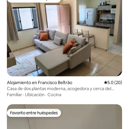
Favorito entre huéspedes
Alojamiento en Francisco Beltrão
Calificación
5.0 (20)
Casa de dos plantas moderna, acogedora y cerca del
centro.
Familiar
·
Ubicación
·
Cocina
Favorito entre huéspedes
Favorito entre huéspedes