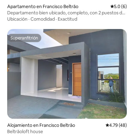
Apartamento en Francisco Beltrão
Calificació
5.0 (6)
Departamento bien ubicado, completo, con 2 puestos de
estacionamiento
Ubicación
·
Comodidad
·
Exactitud
Superanfitrión
Superanfitrión
Alojamiento en Francisco Beltrão
Calificación 
4.79 (48)
Beltrãoloft house