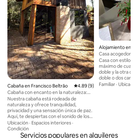
Alojamiento en Fr
trão
Casa acogedora en 
acondicionado
Casa con estilo, b
máximo de cuatro perso
doble y la otra c
doble o dos camas 
(separadas) con f
Familiar
·
Ubicació
Cabaña en Francisco Beltrão
Calificación promedio: 4.89 de
4.89 (9)
se desinfectan de
Cabaña con encanto en la naturaleza:
de huésped. Tiene sábanas, almohadas y
descanso y conexión
Nuestra cabaña está rodeada de
fundas de almoha
naturaleza y ofrece tranquilidad,
desinfectadas en 
privacidad y una sensación única de paz.
huésped Puedes solicitar un cambio de
Aquí, te despiertas con el sonido de los
sábanas y toallas, 
pájaros, disfrutas de una taza de café
Ubicación
·
Espacios interiores
·
por favor consulta. Aire acondiciona
mientras contemplas la vista y vives
Condición
en ambas habitaci
momentos sencillos pero inolvidables. El
Servicios populares en alquileres
Acceso a la propi