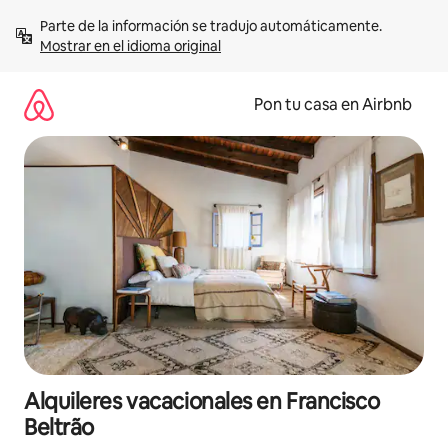
Omite
Parte de la información se tradujo automáticamente. 
el
Mostrar en el idioma original
contenido
Pon tu casa en Airbnb
Alquileres vacacionales en Francisco
Beltrão