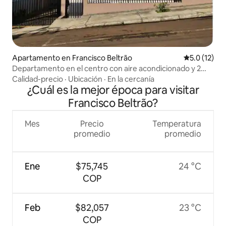
Apartamento en Francisco Beltrão
Calificación
5.0 (12)
Departamento en el centro con aire acondicionado y 2
habitaciones
Calidad-precio
·
Ubicación
·
En la cercanía
¿Cuál es la mejor época para visitar
Francisco Beltrão?
Mes
Precio
Temperatura
promedio
promedio
Ene
$75,745
24 °C
COP
Feb
$82,057
23 °C
COP