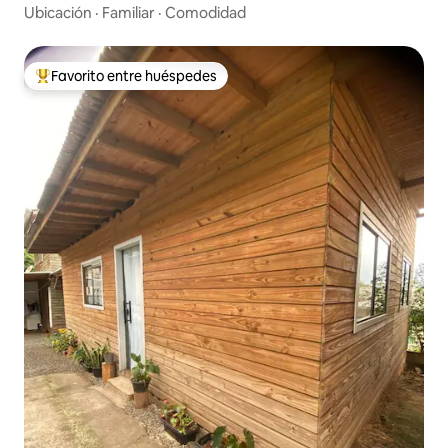
Ubicación
·
Familiar
·
Comodidad
Favorito entre huéspedes
Favorito entre huéspedes preferido