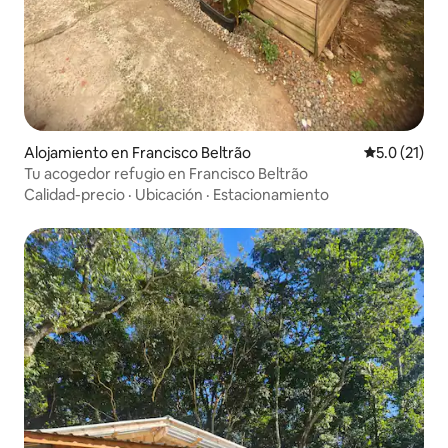
Alojamiento en Francisco Beltrão
Calificación
5.0 (21)
Tu acogedor refugio en Francisco Beltrão
Calidad-precio
·
Ubicación
·
Estacionamiento