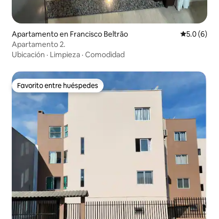
Apartamento en Francisco Beltrão
Calificació
5.0 (6)
Apartamento 2.
Ubicación
·
Limpieza
·
Comodidad
Favorito entre huéspedes
Favorito entre huéspedes