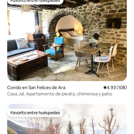
Favorito entre huéspedes
Favorito entre huéspedes
Condo en San Felices de Ara
Calificación pr
4.93 (108)
Casa Jal. Apartamento de piedra, chimenea y patio
Favorito entre huéspedes
Favorito entre huéspedes