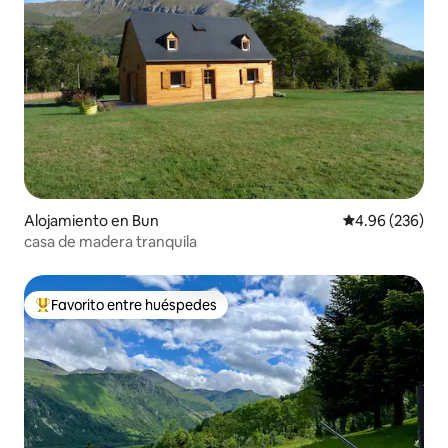
Alojamiento en Bun
Calificación pr
4.96 (236)
casa de madera tranquila
Favorito entre huéspedes
Favorito entre huéspedes preferido