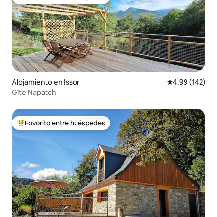
Favorito entre huéspedes preferido
Alojamiento en Issor
Calificación pr
4.99 (142)
Gîte Napatch
Favorito entre huéspedes
Favorito entre huéspedes preferido