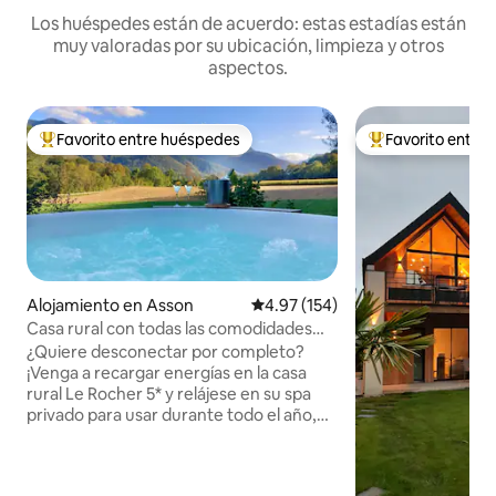
Los huéspedes están de acuerdo: estas estadías están
muy valoradas por su ubicación, limpieza y otros
aspectos.
Favorito entre huéspedes
Favorito entre
Favorito entre huéspedes preferido
Favorito entre hu
Alojamiento en Asson
Calificación promedio: 4.97 de 5
4.97 (154)
Casa rural con todas las comodidades
con spa y vistas a los Pirineos
¿Quiere desconectar por completo?
¡Venga a recargar energías en la casa
rural Le Rocher 5* y relájese en su spa
privado para usar durante todo el año,
con vistas a los Pirineos, rodeado de la
tranquilidad de la naturaleza relajante!
Esta casa le ofrecerá todas las