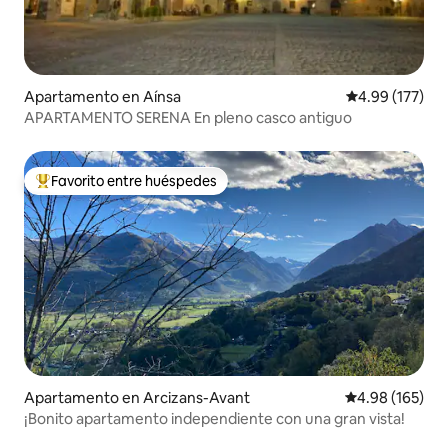
Apartamento en Aínsa
Calificación p
4.99 (177)
APARTAMENTO SERENA En pleno casco antiguo
Favorito entre huéspedes
Favorito entre huéspedes preferido
Apartamento en Arcizans-Avant
Calificación pr
4.98 (165)
¡Bonito apartamento independiente con una gran vista!