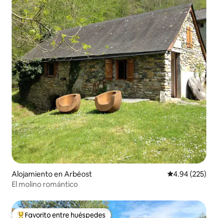
Alojamiento en Arbéost
Calificación pr
4.94 (225)
El molino romántico
Favorito entre huéspedes