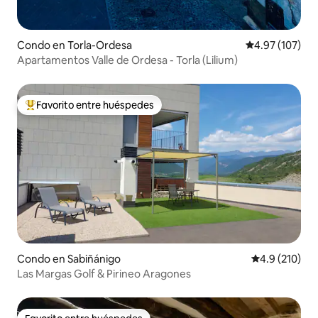
Condo en Torla-Ordesa
Calificación p
4.97 (107)
Apartamentos Valle de Ordesa - Torla (Lilium)
Favorito entre huéspedes
Favorito entre huéspedes preferido
Condo en Sabiñánigo
Calificación 
4.9 (210)
Las Margas Golf & Pirineo Aragones