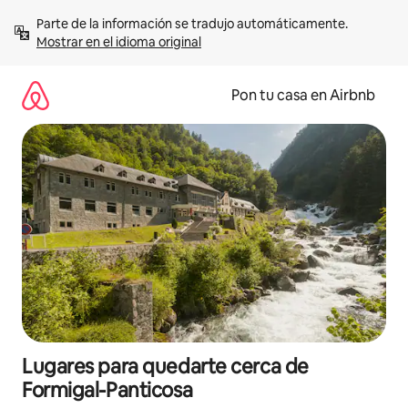
Omite
Parte de la información se tradujo automáticamente. 
el
Mostrar en el idioma original
contenido
Pon tu casa en Airbnb
Lugares para quedarte cerca de
Formigal-Panticosa