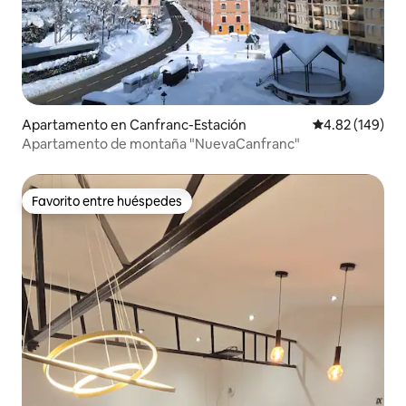
Apartamento en Canfranc-Estación
Calificación pr
4.82 (149)
Apartamento de montaña "NuevaCanfranc"
Favorito entre huéspedes
Favorito entre huéspedes