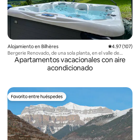
Alojamiento en Bilhères
Calificación p
4.97 (107)
Bergerie Renovado, de una sola planta, en el valle de
Apartamentos vacacionales con aire
Ossau
acondicionado
Favorito entre huéspedes
Favorito entre huéspedes