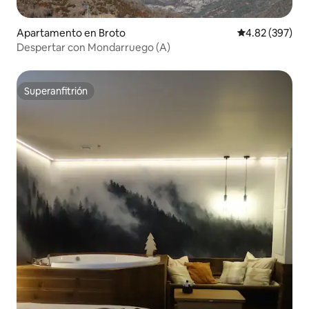
Apartamento en Broto
Calificación pr
4.82 (397)
Despertar con Mondarruego (A)
Superanfitrión
Superanfitrión