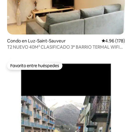
Condo en Luz-Saint-Sauveur
Calificación pr
4.96 (178)
T2 NUEVO 40M² CLASIFICADO 3* BARRIO TERMAL WIFI
GRATUITO
Favorito entre huéspedes
Favorito entre huéspedes