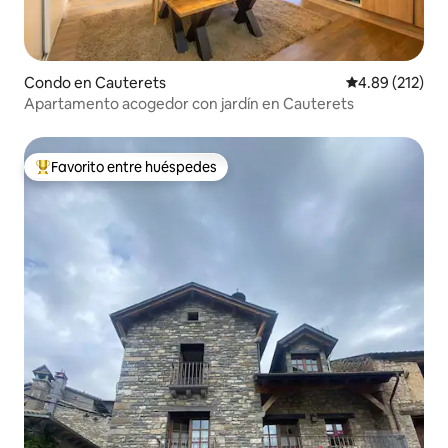
Condo en Cauterets
Calificación p
4.89 (212)
Apartamento acogedor con jardín en Cauterets
Favorito entre huéspedes
Favorito entre huéspedes preferido