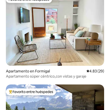
Favorito entre huéspedes
Apartamento en Formigal
Calificación p
4.83 (29)
Apartamento súper céntrico,con vistas y garaje
Favorito entre huéspedes
Favorito entre huéspedes preferido