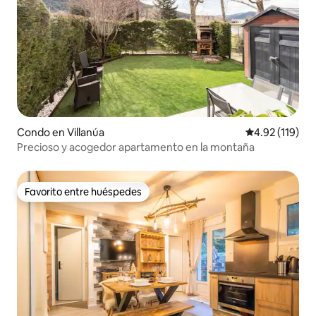
Condo en Villanúa
Calificación p
4.92 (119)
Precioso y acogedor apartamento en la montaña
Favorito entre huéspedes
Favorito entre huéspedes