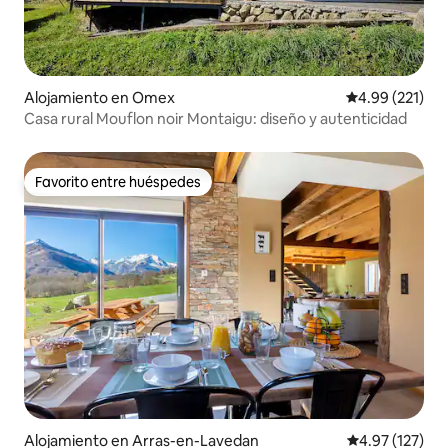
Alojamiento en Omex
Calificación p
4.99 (221)
Casa rural Mouflon noir Montaigu: diseño y autenticidad
Favorito entre huéspedes
Favorito entre huéspedes
Alojamiento en Arras-en-Lavedan
Calificación p
4.97 (127)