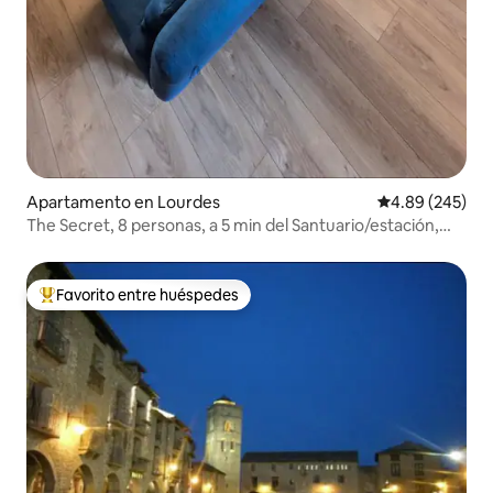
Apartamento en Lourdes
Calificación pr
4.89 (245)
The Secret, 8 personas, a 5 min del Santuario/estación,
con aire acondicionado
Favorito entre huéspedes
Favorito entre huéspedes preferido