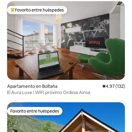
Favorito entre huéspedes
Favorito entre huéspedes preferido
Apartamento en Boltaña
Calificación p
4.97 (132)
El Aura Luxe | WIFI próximo Ordesa Ainsa
Favorito entre huéspedes
Favorito entre huéspedes