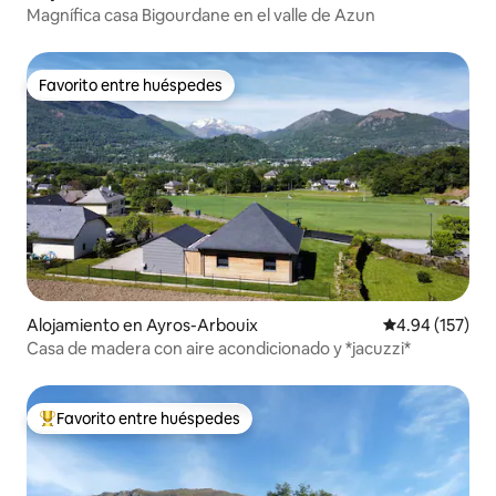
Magnífica casa Bigourdane en el valle de Azun
Favorito entre huéspedes
Favorito entre huéspedes
Alojamiento en Ayros-Arbouix
Calificación p
4.94 (157)
Casa de madera con aire acondicionado y *jacuzzi*
Favorito entre huéspedes
Favorito entre huéspedes preferido