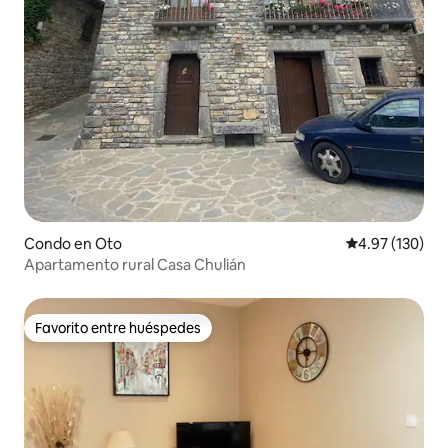
Condo en Oto
Calificación p
4.97 (130)
Apartamento rural Casa Chulián
Favorito entre huéspedes
Favorito entre huéspedes