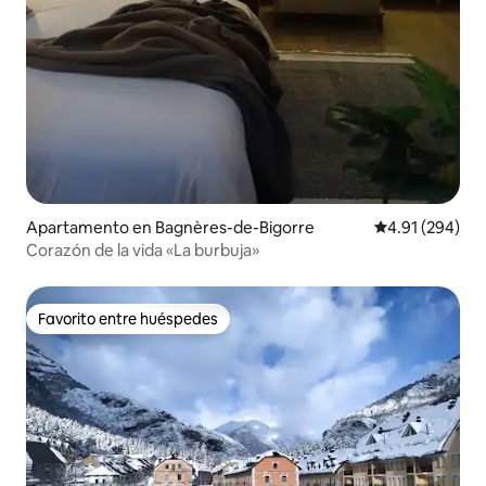
Apartamento en Bagnères-de-Bigorre
Calificación pr
4.91 (294)
Corazón de la vida «La burbuja»
Favorito entre huéspedes
Favorito entre huéspedes