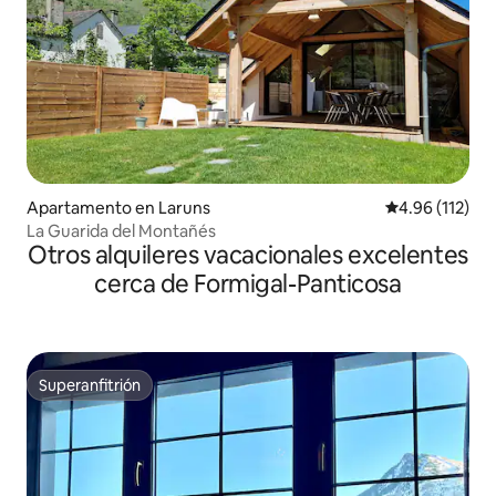
Apartamento en Laruns
Calificación p
4.96 (112)
La Guarida del Montañés
Otros alquileres vacacionales excelentes
cerca de Formigal-Panticosa
Superanfitrión
Superanfitrión