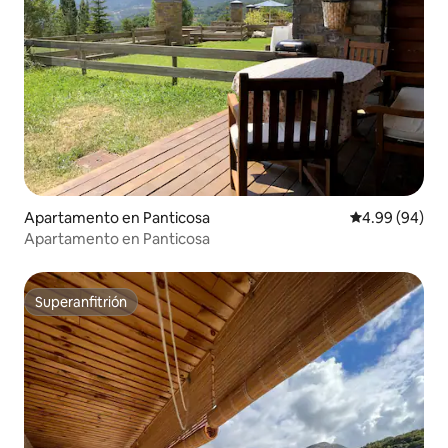
Apartamento en Panticosa
Calificación p
4.99 (94)
Apartamento en Panticosa
Superanfitrión
Superanfitrión