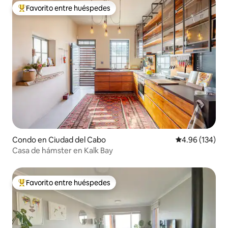
Favorito entre huéspedes
Favorito entre huéspedes preferido
Condo en Ciudad del Cabo
Calificación pr
4.96 (134)
Casa de hámster en Kalk Bay
Favorito entre huéspedes
Favorito entre huéspedes preferido