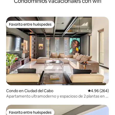
Condominios vacacionales con wifi
Favorito entre huéspedes
Favorito entre huéspedes
Condo en Ciudad del Cabo
Calificación pr
4.96 (264)
Apartamento ultramoderno y espacioso de 2 plantas en el
centro de la ciudad
Favorito entre huéspedes
Favorito entre huéspedes