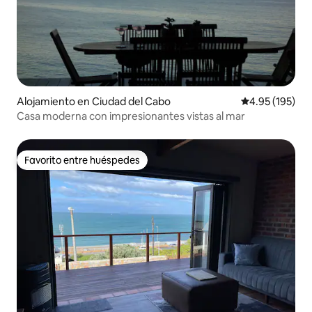
Alojamiento en Ciudad del Cabo
Calificación p
4.95 (195)
Casa moderna con impresionantes vistas al mar
Favorito entre huéspedes
Favorito entre huéspedes