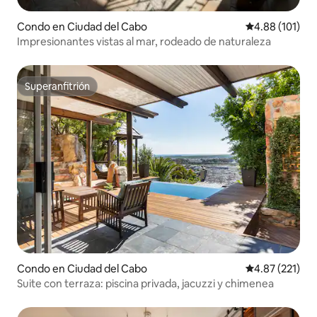
Condo en Ciudad del Cabo
Calificación p
4.88 (101)
Impresionantes vistas al mar, rodeado de naturaleza
Superanfitrión
Superanfitrión
Condo en Ciudad del Cabo
Calificación p
4.87 (221)
Suite con terraza: piscina privada, jacuzzi y chimenea