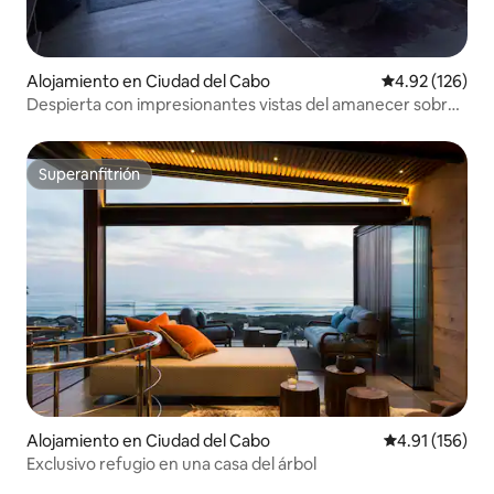
Alojamiento en Ciudad del Cabo
Calificación p
4.92 (126)
Despierta con impresionantes vistas del amanecer sobre
False Bay
Superanfitrión
Superanfitrión
Alojamiento en Ciudad del Cabo
Calificación p
4.91 (156)
Exclusivo refugio en una casa del árbol