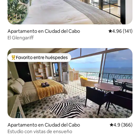
Apartamento en Ciudad del Cabo
Calificación p
4.96 (141)
El Glengariff
Favorito entre huéspedes
Favorito entre huéspedes preferido
Apartamento en Ciudad del Cabo
Calificación p
4.9 (366)
Estudio con vistas de ensueño