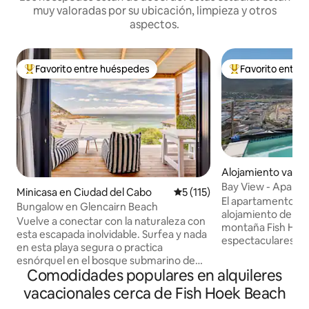
muy valoradas por su ubicación, limpieza y otros
aspectos.
Favorito entre huéspedes
Favorito entre
Favorito entre huéspedes preferido
Favorito entre hu
Alojamiento vacac
ad del Cabo
Bay View - Apart
Minicasa en Ciudad del Cabo
Calificación promedio: 5 de 5
5 (115)
El apartamento Ba
Bungalow en Glencairn Beach
alojamiento de cali
Vuelve a conectar con la naturaleza con
montaña Fish Hoek
esta escapada inolvidable. Surfea y nada
espectaculares a F
en esta playa segura o practica
Atlántico en el oe
esnórquel en el bosque submarino de
circundantes. Los
Comodidades populares en alquileres
algas africanas. Sube al icónico pico de
de dos amplios dor
Elsie, con su increíblemente diversa flora
vacacionales cerca de Fish Hoek Beach
planta abierta, zo
y, por supuesto, unas vistas
comedor/trabajo, 