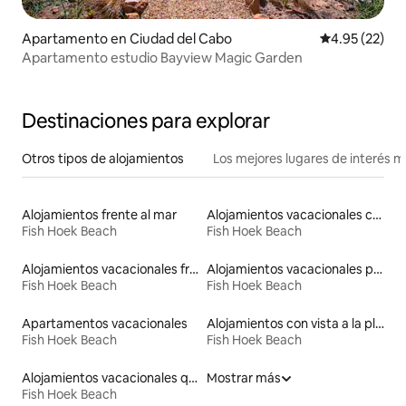
Apartamento en Ciudad del Cabo
Calificación 
4.95 (22)
Apartamento estudio Bayview Magic Garden
Destinaciones para explorar
Otros tipos de alojamientos
Los mejores lugares de interés 
Alojamientos frente al mar
Alojamientos vacacionales con piscina
Fish Hoek Beach
Fish Hoek Beach
Alojamientos vacacionales frente a la playa
Alojamientos vacacionales para familias
Fish Hoek Beach
Fish Hoek Beach
Apartamentos vacacionales
Alojamientos con vista a la playa
Fish Hoek Beach
Fish Hoek Beach
Alojamientos vacacionales que admiten mascotas
Mostrar más
Fish Hoek Beach