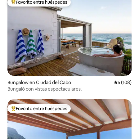
Favorito entre huéspedes
Favorito entre huéspedes preferido
Bungalow en Ciudad del Cabo
Calificació
5 (108)
Bungaló con vistas espectaculares.
Favorito entre huéspedes
Favorito entre huéspedes preferido