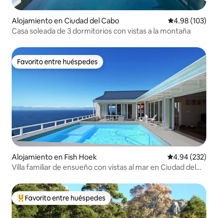
Alojamiento en Ciudad del Cabo
Calificación pr
4.98 (103)
Casa soleada de 3 dormitorios con vistas a la montaña
Favorito entre huéspedes
Favorito entre huéspedes
Alojamiento en Fish Hoek
Calificación pr
4.94 (232)
Villa familiar de ensueño con vistas al mar en Ciudad del
Cabo
Favorito entre huéspedes
Favorito entre huéspedes preferido