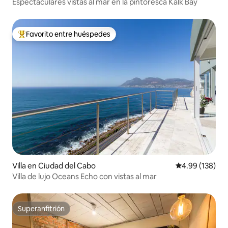
Espectaculares vistas al mar en la pintoresca Kalk Bay
Favorito entre huéspedes
Favorito entre huéspedes preferido
Villa en Ciudad del Cabo
Calificación pr
4.99 (138)
Villa de lujo Oceans Echo con vistas al mar
Superanfitrión
Superanfitrión