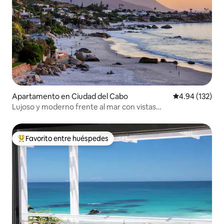
Apartamento en Ciudad del Cabo
Calificación p
4.94 (132)
Lujoso y moderno frente al mar con vistas
impresionantes.
Favorito entre huéspedes
Favorito entre huéspedes preferido