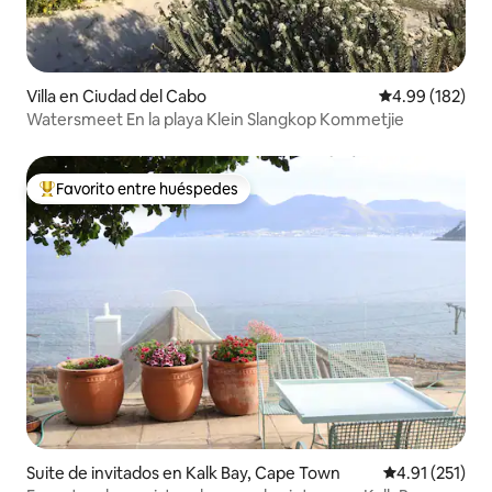
Villa en Ciudad del Cabo
Calificación pr
4.99 (182)
Watersmeet En la playa Klein Slangkop Kommetjie
Favorito entre huéspedes
Favorito entre huéspedes preferido
Suite de invitados en Kalk Bay, Cape Town
Calificación p
4.91 (251)