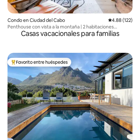
Condo en Ciudad del Cabo
Calificación p
4.88 (122)
Penthouse con vista a la montaña | 2 habitaciones
Casas vacacionales para familias
seguras, vistas y piscina
Favorito entre huéspedes
Favorito entre huéspedes preferido