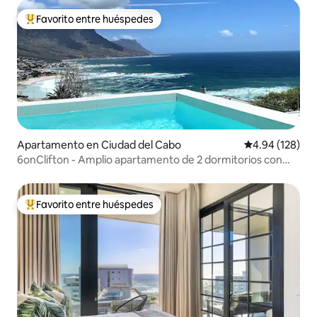
Favorito entre huéspedes
Favorito entre huéspedes preferido
Apartamento en Ciudad del Cabo
Calificación pr
4.94 (128)
6onClifton - Amplio apartamento de 2 dormitorios con
piscina privada
Favorito entre huéspedes
Favorito entre huéspedes preferido