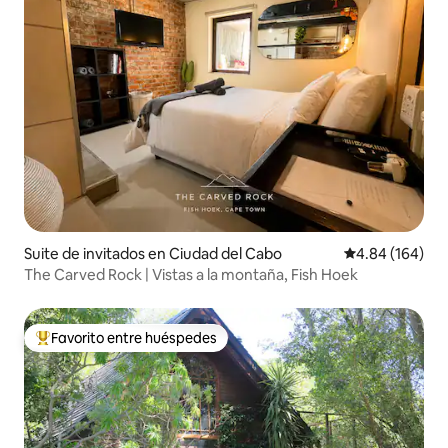
Suite de invitados en Ciudad del Cabo
Calificación pr
4.84 (164)
The Carved Rock | Vistas a la montaña, Fish Hoek
Favorito entre huéspedes
Favorito entre huéspedes preferido