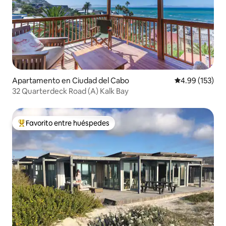
Apartamento en Ciudad del Cabo
Calificación p
4.99 (153)
32 Quarterdeck Road (A) Kalk Bay
Favorito entre huéspedes
Favorito entre huéspedes preferido