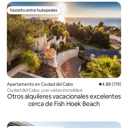
Favorito entre huéspedes
Favorito entre huéspedes
Apartamento en Ciudad del Cabo
Calificación pr
4.88 (179)
Ciudad del Cabo: ¡con vistas increíbles!
Otros alquileres vacacionales excelentes
cerca de Fish Hoek Beach