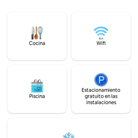
impresionantes de la bahía de False. En
equipada con ele
invierno, podrás escuchar cómo respiran
calidad, patio priv
las ballenas australes en una noche
comunitaria, todo 
tranquila o ver cómo saltan juguetonas
espectaculares, 
una vez que termina la temporada de
(ducha sin bañera)
cría. Una estancia en el Glencairn Beach
No es ideal para n
Bungalo te permitirá reconectar con la
se requiere una es
naturaleza. Alimento para el alma.
Cocina
Wifi
Estacionamiento
Piscina
gratuito en las
instalaciones