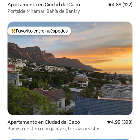
Apartamento en Ciudad del Cabo
Calificación p
4.89 (122)
Portside Miramar, Bahía de Bantry
Favorito entre huéspedes
Favorito entre huéspedes preferido
Apartamento en Ciudad del Cabo
Calificación pr
4.99 (393)
Paraíso costero con jacuzzi, terraza y vistas