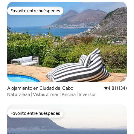
Favorito entre huéspedes
Favorito entre huéspedes
Alojamiento en Ciudad del Cabo
Calificación p
4.81 (134)
Naturaleza | Vistas al mar | Piscina | Inversor
Favorito entre huéspedes
Favorito entre huéspedes