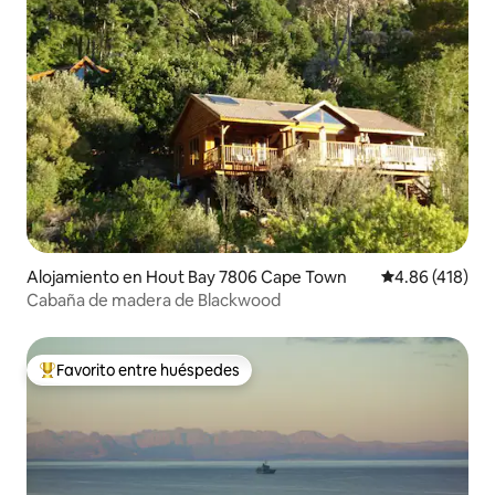
Alojamiento en Hout Bay 7806 Cape Town
Calificación pr
4.86 (418)
Cabaña de madera de Blackwood
Favorito entre huéspedes
Favorito entre huéspedes preferido