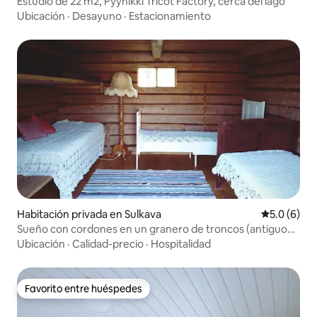
Estudio de 22 m2, Pyynikki Tricot Factory, cerca del lago
Ubicación
·
Desayuno
·
Estacionamiento
Habitación privada en Sulkava
Calificació
5.0 (6)
Sueño con cordones en un granero de troncos (antiguo
granero para 4 personas)
Ubicación
·
Calidad-precio
·
Hospitalidad
Favorito entre huéspedes
Favorito entre huéspedes