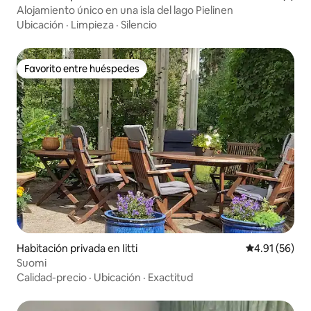
Alojamiento único en una isla del lago Pielinen
Ubicación
·
Limpieza
·
Silencio
Favorito entre huéspedes
Favorito entre huéspedes
Habitación privada en Iitti
Calificación 
4.91 (56)
Suomi
Calidad-precio
·
Ubicación
·
Exactitud