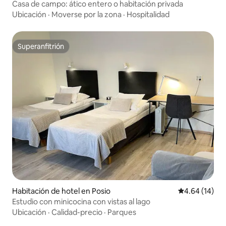
Casa de campo: ático entero o habitación privada
Ubicación
·
Moverse por la zona
·
Hospitalidad
Superanfitrión
Superanfitrión
Habitación de hotel en Posio
Calificación 
4.64 (14)
Estudio con minicocina con vistas al lago
Ubicación
·
Calidad-precio
·
Parques