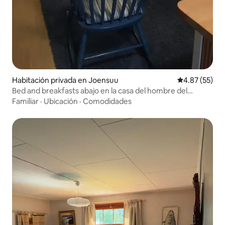
Habitación privada en Joensuu
Calificación 
4.87 (55)
Bed and breakfasts abajo en la casa del hombre del
frente!
Familiar
·
Ubicación
·
Comodidades