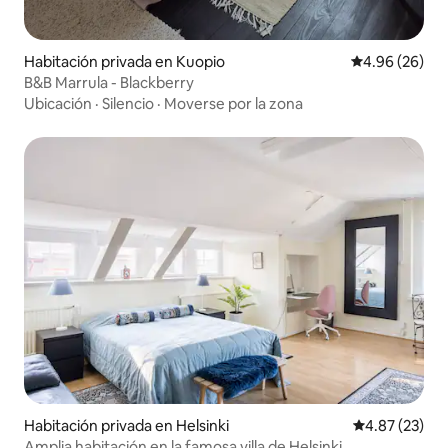
Habitación privada en Kuopio
Calificación p
4.96 (26)
B&B Marrula - Blackberry
Ubicación
·
Silencio
·
Moverse por la zona
Habitación privada en Helsinki
Calificación 
4.87 (23)
Amplia habitación en la famosa villa de Helsinki