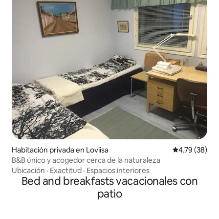
Habitación privada en Loviisa
Calificación 
4.79 (38)
B&B único y acogedor cerca de la naturaleza
Ubicación
·
Exactitud
·
Espacios interiores
Bed and breakfasts vacacionales con
patio