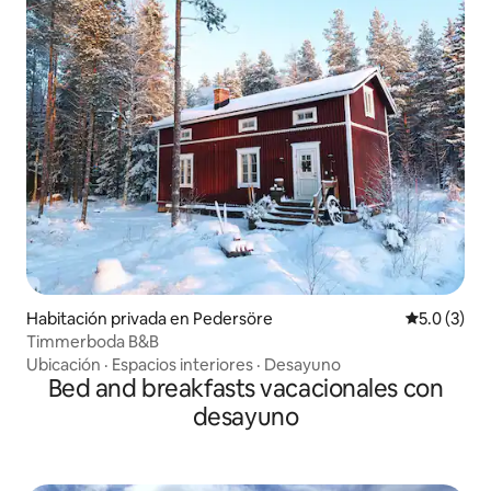
Habitación privada en Pedersöre
Calificació
5.0 (3)
Timmerboda B&B
Ubicación
·
Espacios interiores
·
Desayuno
Bed and breakfasts vacacionales con
desayuno