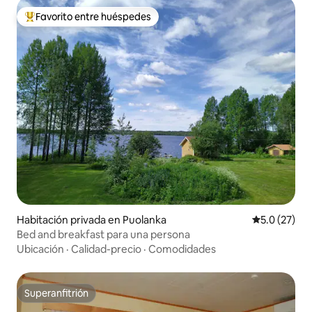
Favorito entre huéspedes
Favorito entre huéspedes preferido
Habitación privada en Puolanka
Calificación
5.0 (27)
Bed and breakfast para una persona
Ubicación
·
Calidad-precio
·
Comodidades
Superanfitrión
Superanfitrión