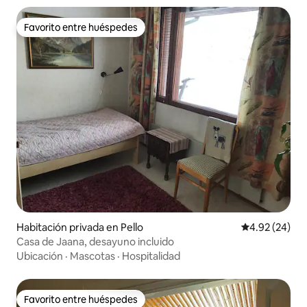
Favorito entre huéspedes
Favorito entre huéspedes
Habitación privada en Pello
Calificación p
4.92 (24)
Casa de Jaana, desayuno incluido
Ubicación
·
Mascotas
·
Hospitalidad
Favorito entre huéspedes
Favorito entre huéspedes