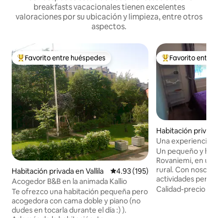
breakfasts vacacionales tienen excelentes
valoraciones por su ubicación y limpieza, entre otros
aspectos.
Favorito entre huéspedes
Favorito entre
Favorito entre huéspedes preferido
Favorito entre hu
Habitación privad
emi
Una experiencia ún
Un pequeño y her
Rovaniemi, en un 
rural. Con nosotr
Habitación privada en Vallila
Calificación promedio: 4.93 de 5
4.93 (195)
actividades perso
Acogedor B&B en la animada Kallio
singulares. Excursión de pesca en hielo
Calidad-precio
·
Ub
Te ofrezco una habitación pequeña pero
60 € por persona 
acogedora con cama doble y piano (no
fogata 30 € por pe
dudes en tocarla durante el día :) ).
Auttikönkäki 80 €