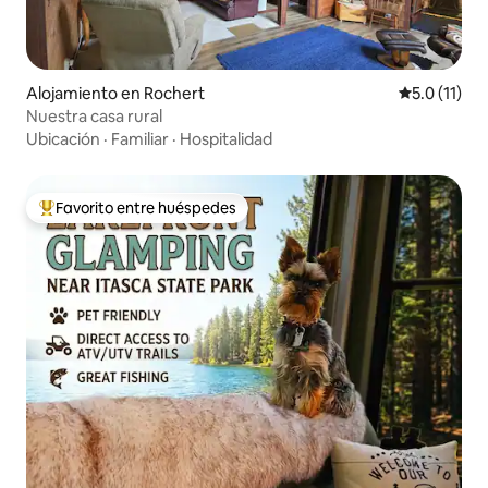
Alojamiento en Rochert
Calificación
5.0 (11)
Nuestra casa rural
Ubicación
·
Familiar
·
Hospitalidad
Favorito entre huéspedes
Favorito entre huéspedes preferido