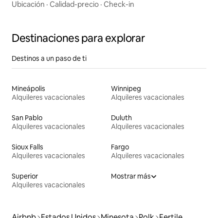
Ubicación
·
Calidad-precio
·
Check-in
Destinaciones para explorar
Destinos a un paso de ti
Mineápolis
Winnipeg
Alquileres vacacionales
Alquileres vacacionales
San Pablo
Duluth
Alquileres vacacionales
Alquileres vacacionales
Sioux Falls
Fargo
Alquileres vacacionales
Alquileres vacacionales
Superior
Mostrar más
Alquileres vacacionales
Airbnb
Estados Unidos
Minesota
Polk
Fertile