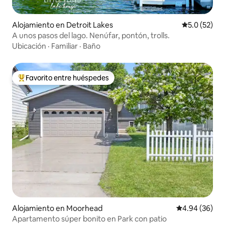
Alojamiento en Detroit Lakes
Calificación
5.0 (52)
A unos pasos del lago. Nenúfar, pontón, trolls.
Ubicación
·
Familiar
·
Baño
Favorito entre huéspedes
Favorito entre huéspedes preferido
Alojamiento en Moorhead
Calificación p
4.94 (36)
Apartamento súper bonito en Park con patio