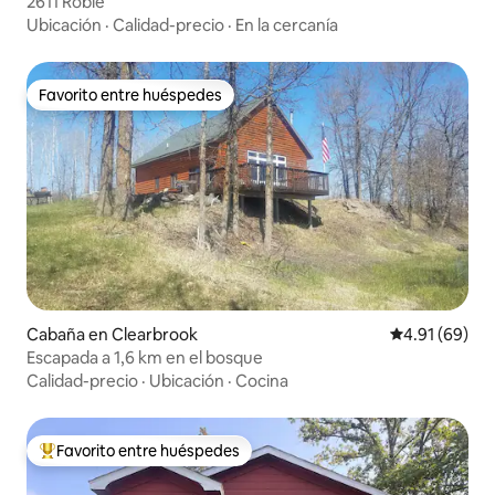
2611 Roble
Ubicación
·
Calidad-precio
·
En la cercanía
Favorito entre huéspedes
Favorito entre huéspedes
Cabaña en Clearbrook
Calificación 
4.91 (69)
Escapada a 1,6 km en el bosque
Calidad-precio
·
Ubicación
·
Cocina
Favorito entre huéspedes
Favorito entre huéspedes preferido