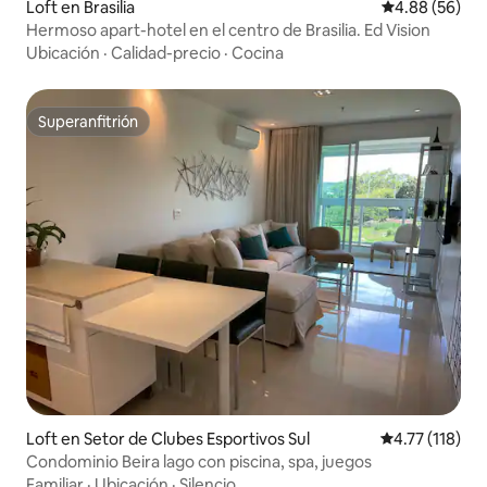
Loft en Brasilia
Calificación p
4.88 (56)
Hermoso apart-hotel en el centro de Brasilia. Ed Vision
Ubicación
·
Calidad-precio
·
Cocina
Superanfitrión
Superanfitrión
Loft en Setor de Clubes Esportivos Sul
Calificación p
4.77 (118)
Condominio Beira lago con piscina, spa, juegos
Familiar
·
Ubicación
·
Silencio