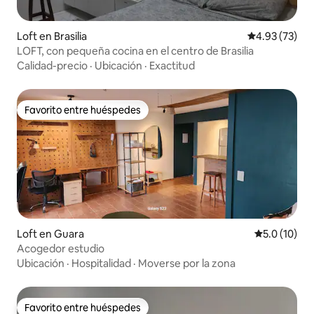
Loft en Brasilia
Calificación 
4.93 (73)
LOFT, con pequeña cocina en el centro de Brasilia
Calidad-precio
·
Ubicación
·
Exactitud
Favorito entre huéspedes
Favorito entre huéspedes
Loft en Guara
Calificación
5.0 (10)
Acogedor estudio
Ubicación
·
Hospitalidad
·
Moverse por la zona
Favorito entre huéspedes
Favorito entre huéspedes