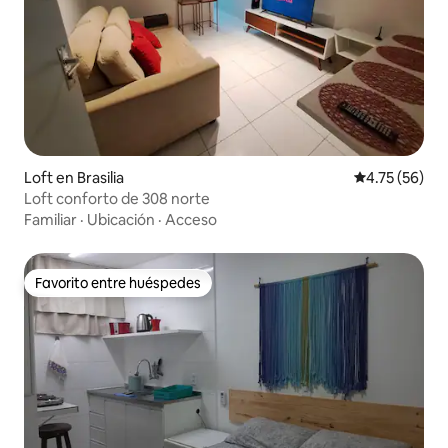
Loft en Brasilia
Calificación 
4.75 (56)
Loft conforto de 308 norte
Familiar
·
Ubicación
·
Acceso
Favorito entre huéspedes
Favorito entre huéspedes