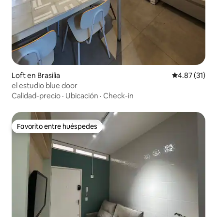
Loft en Brasilia
Calificación 
4.87 (31)
el estudio blue door
Calidad-precio
·
Ubicación
·
Check-in
Favorito entre huéspedes
Favorito entre huéspedes