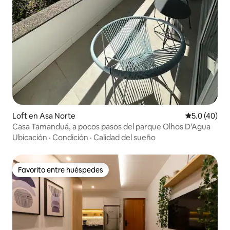
Loft en Asa Norte
Calificación
5.0 (40)
Casa Tamanduá, a pocos pasos del parque Olhos D’Agua
Ubicación
·
Condición
·
Calidad del sueño
Favorito entre huéspedes
Favorito entre huéspedes