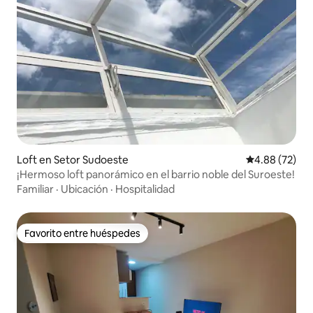
Loft en Setor Sudoeste
Calificación p
4.88 (72)
¡Hermoso loft panorámico en el barrio noble del Suroeste!
Familiar
·
Ubicación
·
Hospitalidad
Favorito entre huéspedes
Favorito entre huéspedes