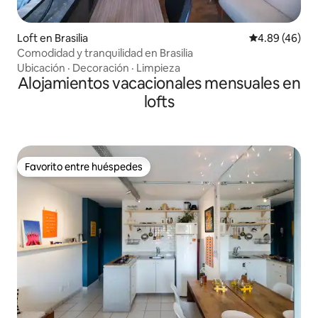
Loft en Brasilia
Calificación p
4.89 (46)
Comodidad y tranquilidad en Brasilia
Ubicación
·
Decoración
·
Limpieza
Alojamientos vacacionales mensuales en
lofts
Favorito entre huéspedes
Favorito entre huéspedes