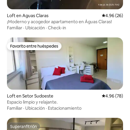
Loft en Aguas Claras
Calificación p
4.96 (26)
¡Moderno y acogedor apartamento en Águas Claras!
Familiar
·
Ubicación
·
Check-in
Favorito entre huéspedes
Favorito entre huéspedes
Loft en Setor Sudoeste
Calificación p
4.96 (78)
Espacio limpio y relajante.
Familiar
·
Ubicación
·
Estacionamiento
Superanfitrión
Superanfitrión