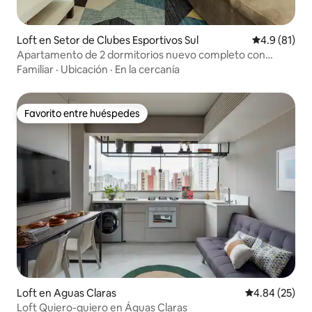
Loft en Setor de Clubes Esportivos Sul
Calificación
4.9 (81)
Apartamento de 2 dormitorios nuevo completo con
garaje
Familiar
·
Ubicación
·
En la cercanía
Favorito entre huéspedes
Favorito entre huéspedes
Loft en Aguas Claras
Calificación p
4.84 (25)
Loft Quiero-quiero en Águas Claras