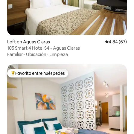
Loft en Aguas Claras
Calificación p
4.84 (67)
105 Smart 4 Hotel S4 - Aguas Claras
Familiar
·
Ubicación
·
Limpieza
Favorito entre huéspedes
Favorito entre huéspedes preferido