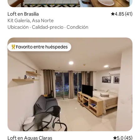
Loft en Brasilia
Calificación 
4.85 (41)
Kit Galería, Asa Norte
Ubicación
·
Calidad-precio
·
Condición
Favorito entre huéspedes
Favorito entre huéspedes preferido
Loft en Aguas Claras
Calificación
5.0 (45)