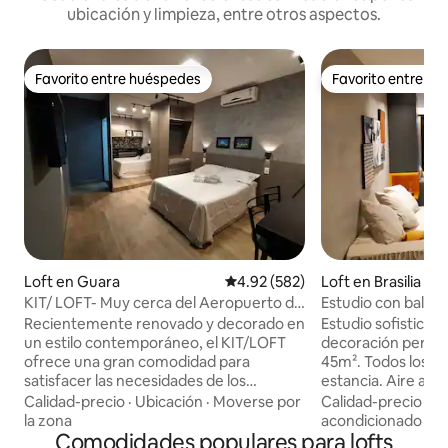
ubicación y limpieza, entre otros aspectos.
Favorito entre huéspedes
Favorito entre h
Favorito entre huéspedes
Favorito entre h
Loft en Guara
Calificación promedio: 4.92 de 5
4.92 (582)
Loft en Brasilia
KIT/ LOFT- Muy cerca del Aeropuerto de
Estudio con balcón
Brasilia
Recientemente renovado y decorado en
Estudio sofisticad
un estilo contemporáneo, el KIT/LOFT
decoración person
ofrece una gran comodidad para
45m². Todos los ar
satisfacer las necesidades de los
estancia. Aire aco
huéspedes. Cocina equipada con los
TV, Wi-Fi, lavavajil
Calidad-precio
·
Ubicación
·
Moverse por
Calidad-precio
·
Fa
siguientes artículos: estufa eléctrica de 2
secadora, bodega
la zona
acondicionado
quemadores, minibar, microondas, filtro
Comodidades populares para lofts
Recepción 24 horas