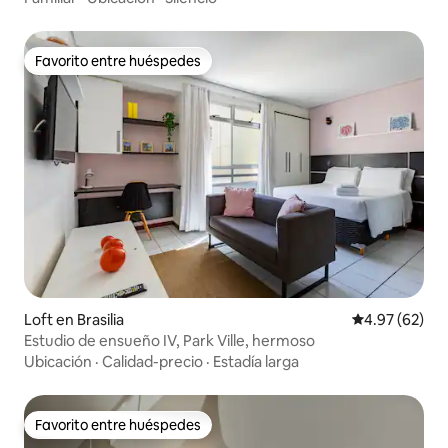
Favorito entre huéspedes
Favorito entre huéspedes
Loft en Brasilia
Calificación p
4.97 (62)
Estudio de ensueño IV, Park Ville, hermoso
Ubicación
·
Calidad-precio
·
Estadía larga
Favorito entre huéspedes
Favorito entre huéspedes