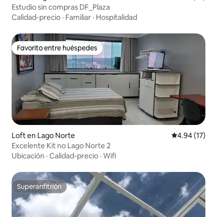
Estudio sin compras DF_Plaza
Calidad-precio
·
Familiar
·
Hospitalidad
Favorito entre huéspedes
Favorito entre huéspedes
Loft en Lago Norte
Calificación 
4.94 (17)
Excelente Kit no Lago Norte 2
Ubicación
·
Calidad-precio
·
Wifi
Superanfitrión
Superanfitrión