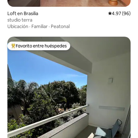
Loft en Brasilia
Calificación p
4.97 (96)
studio terra
Ubicación
·
Familiar
·
Peatonal
Favorito entre huéspedes
Favorito entre huéspedes preferido