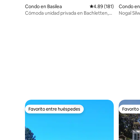
Condo en Basilea
Calificación promedio: 
4.89 (181)
Condo en
Cómoda unidad privada en Bachletten,
Nogal Sil
Basilea
Favorito entre huéspedes
Favorito
Favorito entre huéspedes
Favorito