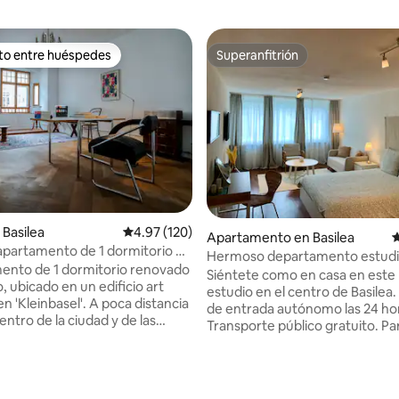
ito entre huéspedes
Superanfitrión
 entre huéspedes preferido
Superanfitrión
Basilea
Calificación promedio: 4.97 de 5, 120 reseñas
4.97 (120)
Apartamento en Basilea
C
apartamento de 1 dormitorio de
Hermoso departamento estudi
t nouveau en Kleinbasel
ento de 1 dormitorio renovado
Heart - 33
Siéntete como en casa en est
, ubicado en un edificio art
estudio en el centro de Basilea.
n 'Kleinbasel'. A poca distancia
de entrada autónomo las 24 ho
centro de la ciudad y de las
Transporte público gratuito. P
s atracciones, incluida la plaza
tranvía cerca de la casa, a 5 min
ciones de Basilea. Todos los
de la estación principal de Basil
locales, así como la red de
15 minutos del aeropuerto en a
4.84 de 5, 319 reseñas
 público, están muy cerca. A
Departamento estudio de 37 m