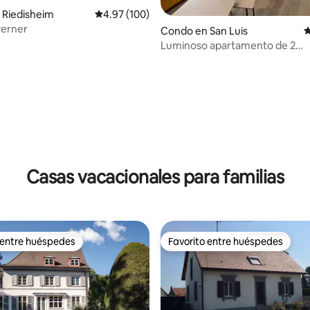
4.89 de 5, 181 reseñas
 Riedisheim
Calificación promedio: 4.97 de 5, 100 reseñas
4.97 (100)
werner
Condo en San Luis
C
Luminoso apartamento de 2
habitaciones, a 3 minutos de Bas
Aparcamiento
Casas vacacionales para familias
 entre huéspedes
Favorito entre huéspedes
 entre huéspedes
Favorito entre huéspedes