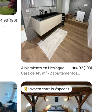
alificación promedio: 4.93 de 5, 180 reseñas
4.93 (180)
o
Alojamiento en Hésingue
Calificación promedio: 
4.92 (103)
Casa de 145 m² • 2 apartamentos
independientes
Favorito entre huéspedes
Favorito entre huéspedes preferido