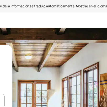
e de la información se tradujo automáticamente. 
Mostrar en el idioma
n las teclas de flecha hacia arriba y hacia abajo o explora con el tact