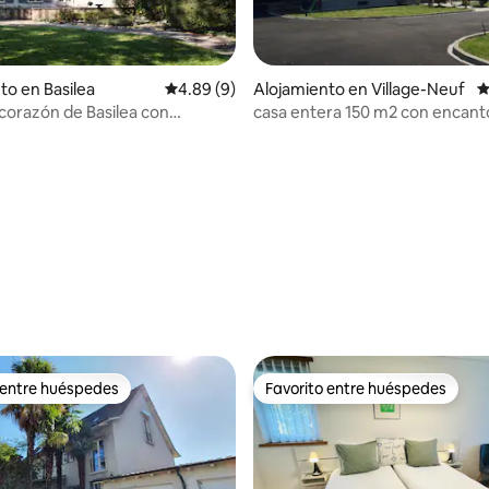
to en Basilea
Calificación promedio: 4.89 de 5, 9 reseñas
4.89 (9)
Alojamiento en Village-Neuf
C
l corazón de Basilea con
casa entera 150 m2 con encant
 gratuita
tranquilo
io: 5 de 5, 14 reseñas
 entre huéspedes
Favorito entre huéspedes
 entre huéspedes
Favorito entre huéspedes