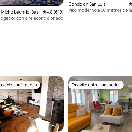
Condo en San Luis
C
Piso moderno a 50 metros de la
 Michelbach-le-Bas
Calificación promedio: 4.8 de 5, 619 reseñas
4.8 (619)
suiza con aparcamiento
cogedor con aire acondicionado
4.82 de 5, 210 reseñas
ito entre huéspedes
Favorito entre huéspedes
 entre huéspedes preferido
Favorito entre huéspedes