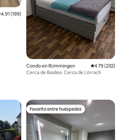
alificación promedio: 4.91 de 5, 199 reseñas
4.91 (199)
ilea,
Condo en Rümmingen
Calificación promedio: 
4.79 (232)
Cerca de Basilea. Cerca de Lörrach
Favorito entre huéspedes
Favorito entre huéspedes