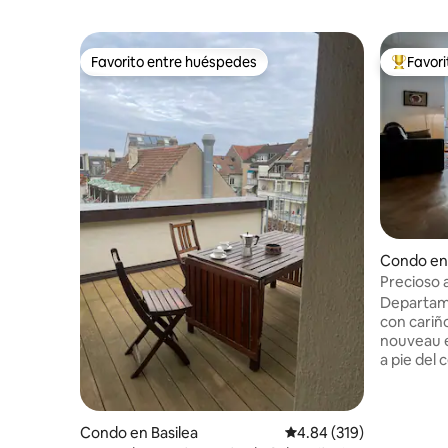
Favorito entre huéspedes
Favor
Favorito entre huéspedes
Favorito
Condo en 
Precioso 
estilo ar
Departam
con cariño
nouveau e
a pie del 
principale
de exposi
servicios 
Condo en Basilea
Calificación promedio: 
4.84 (319)
transporte