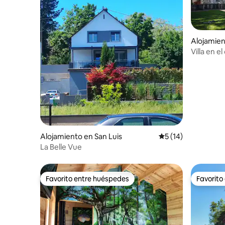
Alojamien
Villa en e
BaselCard
Alojamiento en San Luis
Calificación promed
5 (14)
La Belle Vue
Favorito entre huéspedes
Favorito
Favorito entre huéspedes
Favorito