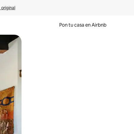
 original
Pon tu casa en Airbnb
o o desliza el dedo.