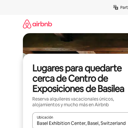
Omite
Part
el
contenido
Lugares para quedarte
cerca de Centro de
Exposiciones de Basilea
Reserva alquileres vacacionales únicos,
alojamientos y mucho más en Airbnb
Ubicación
Cuando los resultados estén disponibles, navega co