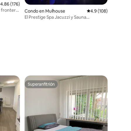
alificación promedio: 4.86 de 5, 176 reseñas
4.86 (176)
 frontera
Condo en Mulhouse
Calificación promedio:
4.9 (108)
El Prestige Spa Jacuzzi y Sauna
tradicional
Superanfitrión
Superanfitrión