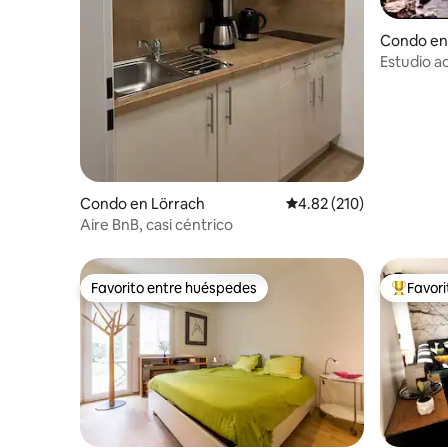
Condo en
Estudio a
Condo en Lörrach
Calificación promedio: 
4.82 (210)
Aire BnB, casi céntrico
Favorito entre huéspedes
Favor
Favorito entre huéspedes
Favorito