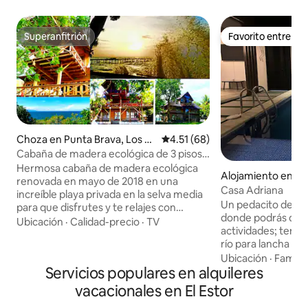
Superanfitrión
Favorito entre h
Superanfitrión
Favorito entre h
Choza en Punta Brava, Los A
Calificación promedio: 4.51 de 
4.51 (68)
mates
Cabaña de madera ecológica de 3 pisos
en una playa magnífica
Hermosa cabaña de madera ecológica
Alojamiento en Rí
renovada en mayo de 2018 en una
Casa Adriana
increíble playa privada en la selva media
Un pedacito del c
para que disfrutes y te relajes con
donde podrás disf
amigos y familiares. Aquí la naturaleza
Ubicación
·
Calidad-precio
·
TV
actividades; tendr
muestra toda su belleza con la mejor
río para lancha pri
playa de agua dulce que jamás verás.
local, el puente e
Ubicación
·
Familia
Ubicado en Punta Brava, Izabal junto al
Servicios populares en alquileres
visitarlo para toma
lago Izabal, el lago más grande de
correspondientes 
Guatemala, que lo deleita con mañanas
vacacionales en El Estor
momentos importa
tranquilas y tardes salvajes debido a la