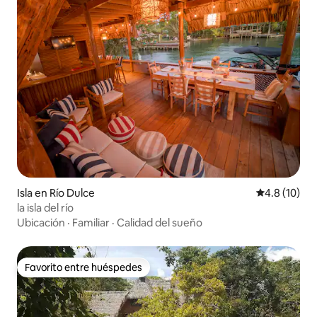
Isla en Río Dulce
Calificación
4.8 (10)
la isla del río
Ubicación
·
Familiar
·
Calidad del sueño
Favorito entre huéspedes
Favorito entre huéspedes