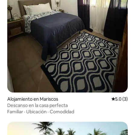
Alojamiento en Mariscos
Calificació
5.0 (3)
Descanso en la casa perfecta
Familiar
·
Ubicación
·
Comodidad