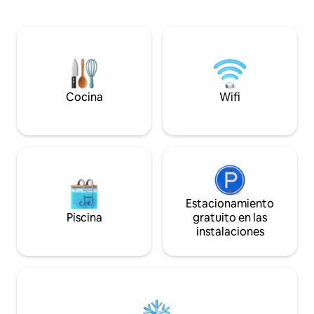
familiares o amigo
brisa del océano Caribe que talla las olas
lugar seguro, mod
sobre él. Hacer de Punta Brava la
tienes restaurant
ubicación ideal para los deportes
cercanos, puedes visitar el 
acuáticos.
castillo de San Felipe con el lag
hermoso de Guat
Cocina
Wifi
Estacionamiento
Piscina
gratuito en las
instalaciones