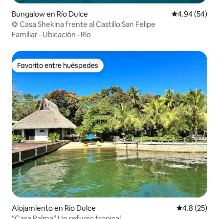
Bungalow en Río Dulce
Calificación p
4.94 (54)
❂ Casa Shekina frente al Castillo San Felipe
Familiar
·
Ubicación
·
Río
Favorito entre huéspedes
Favorito entre huéspedes
Alojamiento en Río Dulce
Calificación
4.8 (25)
“Casa Palma” Un refugio tropical