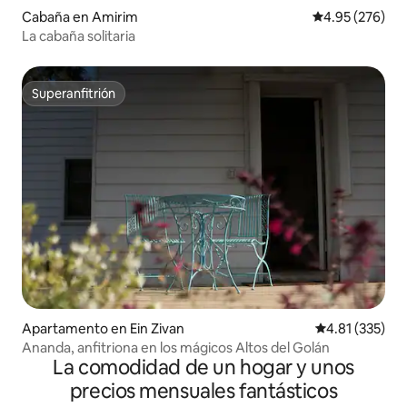
Cabaña en Amirim
Calificación pr
4.95 (276)
La cabaña solitaria
Superanfitrión
Superanfitrión
Apartamento en Ein Zivan
Calificación p
4.81 (335)
Ananda, anfitriona en los mágicos Altos del Golán
La comodidad de un hogar y unos
precios mensuales fantásticos