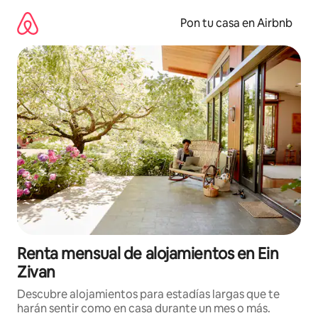
Omite
el
Pon tu casa en Airbnb
contenido
Renta mensual de alojamientos en Ein
Zivan
Descubre alojamientos para estadías largas que te
harán sentir como en casa durante un mes o más.