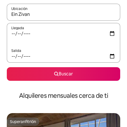
Ubicación
Cuando los resultados estén disponibles, navega con las teclas d
Llegada
Salida
Buscar
Alquileres mensuales cerca de ti
Superanfitrión
Superanfitrión