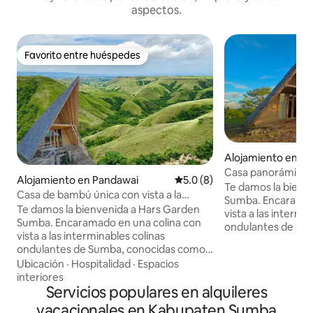
aspectos.
Favorito entre huéspedes
Favorito entre huéspedes
Alojamiento en Wa
Casa panorámica d
Alojamiento en Pandawai
Calificación promedio: 5.0 de
5.0 (8)
Dragon's Back
Te damos la bienv
Casa de bambú única con vista a la
Sumba. Encaramado en una colina con
montaña y a las estrellas
Te damos la bienvenida a Hars Garden
vista a las intermi
Sumba. Encaramado en una colina con
ondulantes de Su
vista a las interminables colinas
la “Espalda del D
ondulantes de Sumba, conocidas como
sentir a la Madre Tierra. Est
la “Espalda del Dragón”, donde puedes
Ubicación
·
Hospitalidad
·
Espacios
bambú única tiene
sentir a la Madre Tierra. Esta casa de
interiores
que bate sus alas,
bambú única tiene la forma de un pájaro
Servicios populares en alquileres
y un espacio con vist
que bate sus alas, con 1 recámara, 1 baño
puedes disfrutar 
vacacionales en Kabupaten Sumba