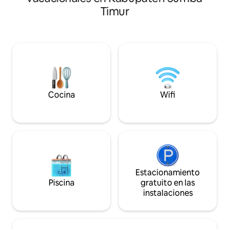
y un espacio con vista panorámica. Aquí,
amaneceres, atar
Timur
puedes disfrutar de impresionantes
impresionantes y u
amaneceres, atardeceres
estrellas alrededor de 
impresionantes y un cielo lleno de
se puede montar a 
estrellas alrededor de la fogata. También
para crear un recuerd
se puede montar a caballo en las colinas
minutos del aero
para crear un recuerdo único. ・A 25
de la playa
minutos del aeropuerto ・A 15 minutos
de la playa
Cocina
Wifi
Estacionamiento
Piscina
gratuito en las
instalaciones