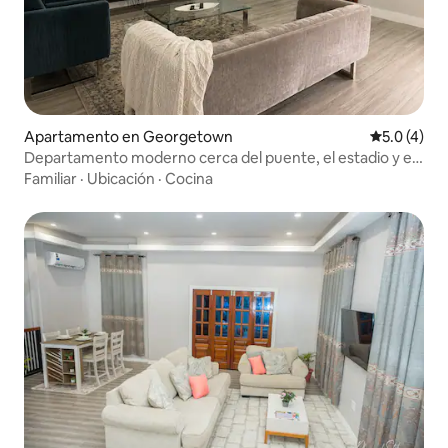
Apartamento en Georgetown
Calificació
5.0 (4)
Departamento moderno cerca del puente, el estadio y el
centro comercial
Familiar
·
Ubicación
·
Cocina