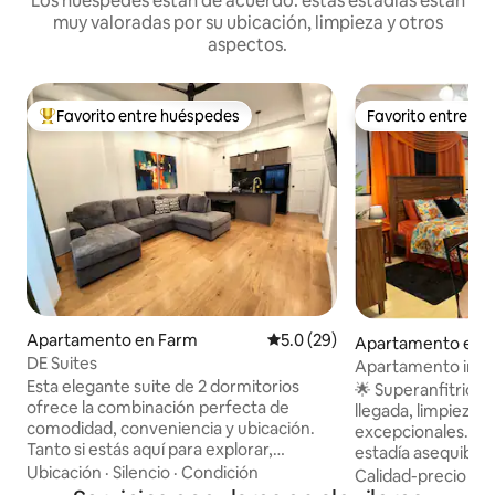
Los huéspedes están de acuerdo: estas estadías están
muy valoradas por su ubicación, limpieza y otros
aspectos.
Favorito entre huéspedes
Favorito entre h
Favorito entre huéspedes preferido
Favorito entre h
Apartamento en Farm
Calificación promedio: 5.0 de 
5.0 (29)
Apartamento en 
DE Suites
Apartamento ind
Esta elegante suite de 2 dormitorios
70 USD/noche.
🌟 Superanfitrión 
ofrece la combinación perfecta de
llegada, limpieza,
comodidad, conveniencia y ubicación.
excepcionales. Reserva ahora para una
Tanto si estás aquí para explorar,
estadía asequible
relajarte o trabajar a distancia, este
Ubicación
·
Silencio
·
Condición
mensuales! Perfecto para viajeros de
Calidad-precio
·
Ub
espacio tiene todo lo que necesitas para
negocios, estanci