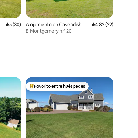
Calificación promedio: 5 de 5, 30 reseñas
5 (30)
Alojamiento en Cavendish
Calificación promedio:
4.82 (22)
El Montgomery n.º 20
Favorito entre huéspedes
Favorito entre huéspedes preferido