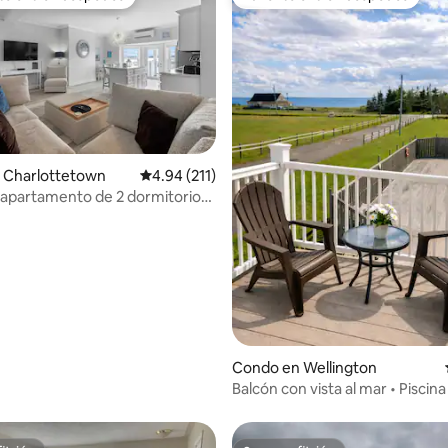
 entre huéspedes preferido
Favorito entre huéspedes
 Charlottetown
Calificación promedio: 4.94 de 5, 211 reseñas
4.94 (211)
apartamento de 2 dormitorios
 mar en el centro de Ch'town
 4.92 de 5, 26 reseñas
Condo en Wellington
Balcón con vista al mar • Piscina
Iluminado refugio de 2 habitac