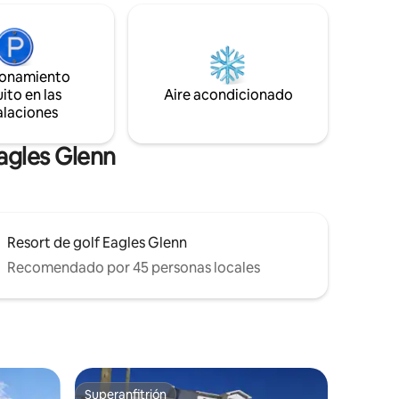
ajero de
lugar. Disfruta de tu experiencia termal
on
personal con la sauna al aire libre, la
a,
ducha y/o un chapuzón en el mar. Una
 cama de
amplia selección de música y juegos de
ra un
mesa, para que te dejes llevar por el
ionamiento
ramente
tiempo.
ito en las
Aire acondicionado
3
alaciones
Eagles Glenn
Resort de golf Eagles Glenn
Recomendado por 45 personas locales
Superanfitrión