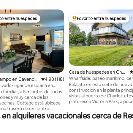
ito entre huéspedes
Favorito entre huéspedes
 entre huéspedes preferido
Favorito entre huéspedes prefe
4.99 de 5, 310 reseñas
Casa de huéspedes en Charl
C
ottetown
Wharfside: paseo marítimo, cen
campo en Cavendis
Calificación promedio: 4.98 de 5, 118 reseñas
4.98 (118)
Victoria Park
Relájate en esta suite de nueva
rivado/lugar de esquina en
construcción en la planta princi
 condominios Cavendish
 familiar, a 5 minutos de todas
vistas al puerto de Charlottetow
iones y muy cerca de las
pintoresco Victoria Park, a poc
ttage está ubicada
de las tiendas y restaurantes d
uina trasera de un centro
de la ciudad. Arquitectura mod
n alquileres vacacionales cerca de Res
l de 5 acres parcialmente
su máxima expresión, este loft
e árboles, pero lo
escatimado en gastos. Las vent
emente cerca a través de un
suelo al techo dan a veleros y 
ra acceder a la sala de juegos y