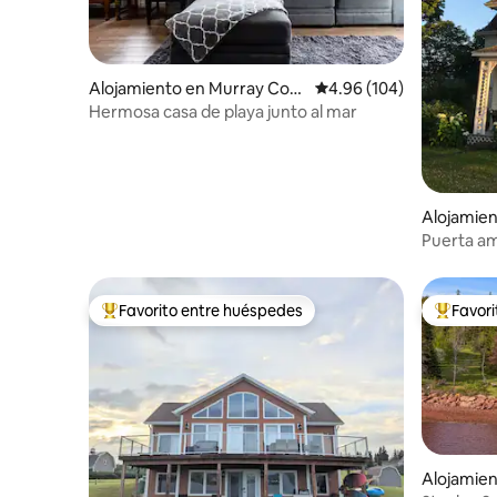
Alojamiento en Murray Corn
Calificación promedio: 
4.96 (104)
er
Hermosa casa de playa junto al mar
Alojamie
Puerta am
Favorito entre huéspedes
Favor
Favorito entre huéspedes preferido
Favorito
Alojamien