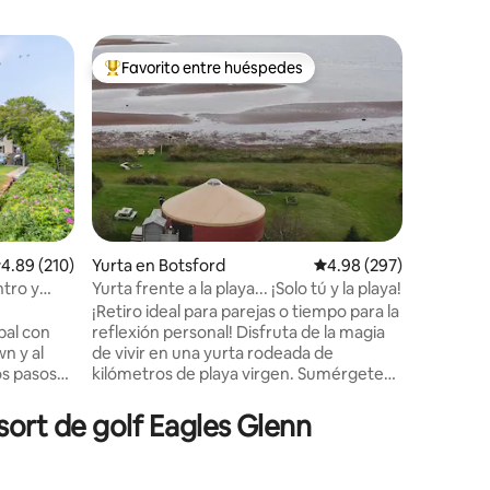
Casa de 
Favorito entre huéspedes
Superanf
rido
Favorito entre huéspedes preferido
Superanf
h
Casa rura
jacuzzi
Bienvenid
enclavad
acogedor
perfecto 
relajarse en
vez lo m
es el jac
relajarte
alificación promedio: 4.89 de 5, 210 reseñas
4.89 (210)
Yurta en Botsford
Calificación promedio: 
4.98 (297)
simplemen
tro y
Yurta frente a la playa... ¡Solo tú y la playa!
belleza n
¡Retiro ideal para parejas o tiempo para la
hidromasa
pal con
reflexión personal! Disfruta de la magia
hacerlo. Incluye aire acondicionado,
n y al
de vivir en una yurta rodeada de
chimenea 
os pasos
kilómetros de playa virgen. Sumérgete
actividad
el centro
en las pozas de marea disfrutando de
como send
erna en
algunas de las aguas más cálidas al norte
ort de golf Eagles Glenn
 no ha
de las Carolinas, busca vidrio marino y
anas del
tesoros de la playa, duerme la siesta en la
puestas de
hamaca, lee un libro de la biblioteca del