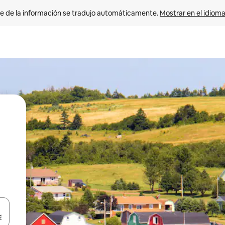
e de la información se tradujo automáticamente. 
Mostrar en el idioma
n las teclas de flecha hacia arriba y hacia abajo o explora con el tact