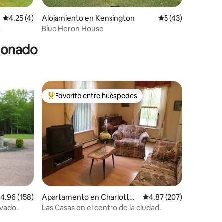
Calificación promedio: 4.25 de 5, 4 reseñas
4.25 (4)
Alojamiento en Kensington
Calificación prome
5 (43)
s
Blue Heron House
cionado
Favorito entre huéspedes
rido
Favorito entre huéspedes preferido
alificación promedio: 4.96 de 5, 158 reseñas
4.96 (158)
Apartamento en Charlottet
Calificación promedio: 
4.87 (207)
own
ivado.
Las Casas en el centro de la ciudad.