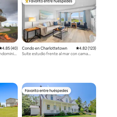
Favorito entre huéspedes
Favorito entre huéspedes preferido
Calificación promedio: 4.85 de 5, 40 reseñas
4.85 (40)
Condo en Charlottetown
Calificación promedio: 
4.82 (123)
ondominio
Suite estudio frente al mar con cama
king en el centro de Chattanooga
Favorito entre huéspedes
rido
Favorito entre huéspedes