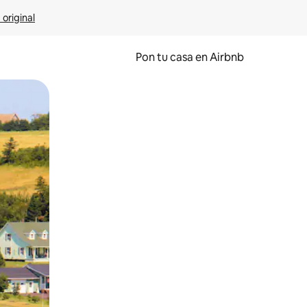
 original
Pon tu casa en Airbnb
o o desliza el dedo.