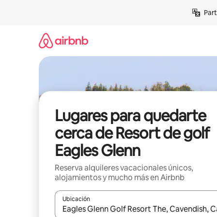
Omite
Part
el
contenido
Lugares para quedarte
cerca de Resort de golf
Eagles Glenn
Reserva alquileres vacacionales únicos,
alojamientos y mucho más en Airbnb
Ubicación
Cuando los resultados estén disponibles, navega co