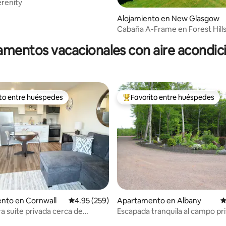
erenity
Alojamiento en New Glasgow
io: 5 de 5, 67 reseñas
Cabaña A-Frame en Forest Hill
mentos vacacionales con aire acondi
ito entre huéspedes
Favorito entre huéspedes
 entre huéspedes preferido
Favorito entre huéspedes prefe
.86 de 5, 264 reseñas
nto en Cornwall
Calificación promedio: 4.95 de 5, 259 reseñas
4.95 (259)
Apartamento en Albany
C
 suite privada cerca de
Escapada tranquila al campo pr
etown.