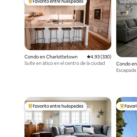
Favorito entre huéspedes
Superanf
Favorito entre huéspedes preferido
Superanf
Condo en Charlottetown
Calificación promedio: 
4.93 (330)
Suite en ático en el centro de la ciudad
Condo en 
Escapada 
Charlott
Favorito entre huéspedes
Favor
Favorito entre huéspedes preferido
Favorito