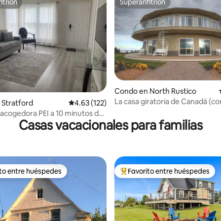
itrión
Superanfitrión
itrión
Superanfitrión
Condo en North Rustico
4.93 de 5, 330 reseñas
La casa giratoria de Canadá (c
Stratford
Calificación promedio: 4.63 de 5, 122 reseñas
4.63 (122)
n.º 3)
acogedora PEI a 10 minutos de
Casas vacacionales para familias
etown
ito entre huéspedes
Favorito entre huéspedes
 entre huéspedes preferido
Favorito entre huéspedes prefe