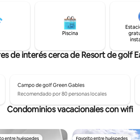
sol. Diseñada pensando en el vi
 libre. Cerca de todos los
lujo, esta casa está equipada c
 pero te sentirás como si
electrodomésticos de alta gam
s a kilómetros de todo en esta
encimeras de mármol, ropa de
Relájate en tu jacuzzi
lujo y una cama tamaño king pa
Estac
disfruta de la luminosa y
sueño y una estancia verdade
Piscina
gratu
 casa de campo que tiene un
relajantes. Licencia n.º 400003
inst
tistas en todo el espacio. PEI
# 2203424
es de interés cerca de Resort de golf 
Campo de golf Green Gables
Recomendado por 80 personas locales
Condominios vacacionales con wifi
ito entre huéspedes
Favorito entre huéspedes