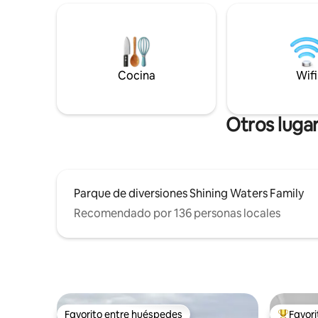
compartiremos nuestro conocimiento
a la piscina al aire
de la zona: a 15 minutos de Murray
servicios,
Corner, a 30 minutos de Shediac, Isla del
estuviera
Príncipe Eduardo y Nueva Escocia...
tranquila ubicación. 
Descubre bodegas, bistrós, artesanos,
privado y 
rutas de senderismo/ciclismo, tiendas
Cocina
Wifi
acogedora
únicas y campos de golf.
toque de ar
Tourism 
Otros lugar
Parque de diversiones Shining Waters Family
Recomendado por 136 personas locales
Favorito entre huéspedes
Favor