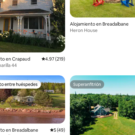
4.96 de 5, 104 reseñas
Alojamiento en Breadalbane
Heron House
nto en Crapaud
Calificación promedio: 4.97 de 5, 219 reseñas
4.97 (219)
arilla 44
ito entre huéspedes
Superanfitrión
 entre huéspedes preferido
Superanfitrión
to en Breadalbane
Calificación promedio: 5 de 5, 49 reseñas
5 (49)