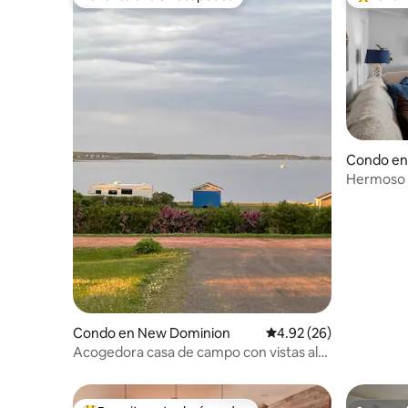
Favorito entre huéspedes
Favorito
Condo en
Hermoso 
frente al
Condo en New Dominion
Calificación promedio:
4.92 (26)
Acogedora casa de campo con vistas al
agua