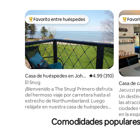
Favorito entre huéspedes
Favor
Favorito entre huéspedes preferido
Favorito
Casa de huéspedes en John
Calificación promedio: 
4.99 (310)
ston Point
El Snug
Casa de 
¡Bienvenido a The Snug! Primero disfruta
h
Jacuzzi p
del hermoso viaje por carretera hasta el
resort de
Un destino
estrecho de Northumberland. Luego
las atracc
relájate en nuestra casa de huéspedes
ciudades vecinas. Co
sobre el garaje... un espacio privado y
en la esq
acogedor con vistas al océano... un lugar
Comodidades populares e
vacaciona
maravilloso para desconectar, relajarte y
rodeado d
respirar el aire fresco y salado... ¡y
suficient
NADAR! Te daremos la bienvenida y
camino pa