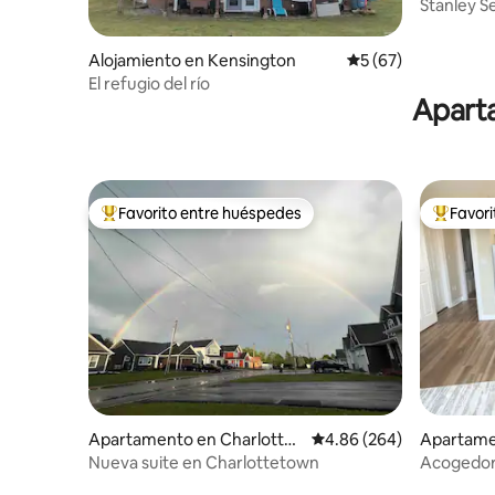
Stanley S
Alojamiento en Kensington
Calificación promed
5 (67)
El refugio del río
Aparta
Favorito entre huéspedes
Favor
Favorito entre huéspedes preferido
Favorito
Apartamento en Charlottet
Calificación promedio: 4
4.86 (264)
Apartame
own
Nueva suite en Charlottetown
Acogedora
Charlott