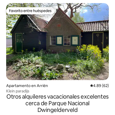
Favorito entre huéspedes
Favorito entre huéspedes
Apartamento en Arriën
Calificación p
4.89 (62)
Klein paradijs
Otros alquileres vacacionales excelentes
cerca de Parque Nacional
Dwingelderveld