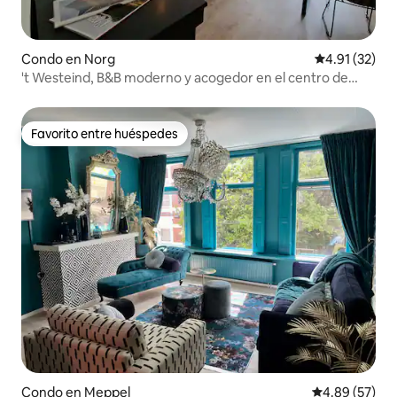
Condo en Norg
Calificación 
4.91 (32)
't Westeind, B&B moderno y acogedor en el centro de
Norg
Favorito entre huéspedes
Favorito entre huéspedes
Condo en Meppel
Calificación p
4.89 (57)