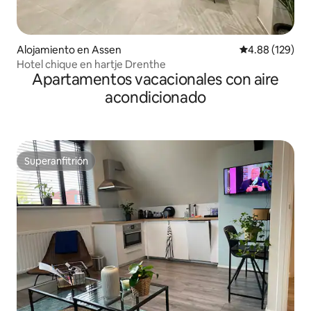
Alojamiento en Assen
Calificación pr
4.88 (129)
Hotel chique en hartje Drenthe
Apartamentos vacacionales con aire
acondicionado
Superanfitrión
Superanfitrión