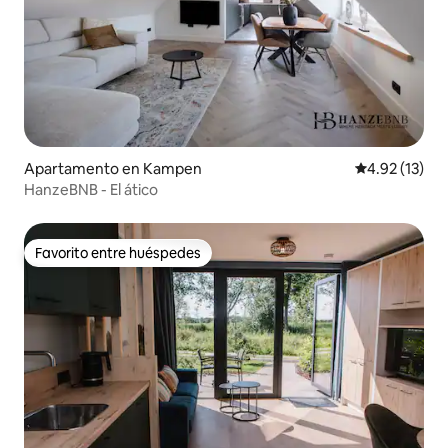
Apartamento en Kampen
Calificación 
4.92 (13)
HanzeBNB - El ático
Favorito entre huéspedes
Favorito entre huéspedes