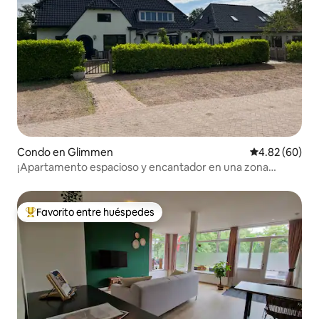
Condo en Glimmen
Calificación p
4.82 (60)
¡Apartamento espacioso y encantador en una zona
boscosa!
Favorito entre huéspedes
Favorito entre huéspedes preferido