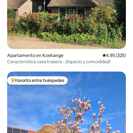
Apartamento en Koekange
Calificación pr
4.95 (325)
Característica casa trasera - ¡Espacio y comodidad!
Favorito entre huéspedes
Favorito entre huéspedes preferido