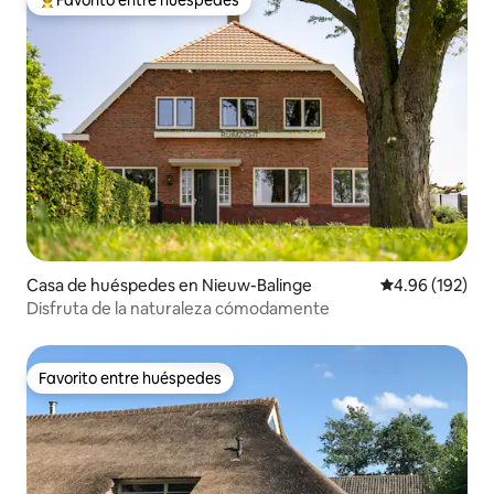
Favorito entre huéspedes
Favorito entre huéspedes preferido
Casa de huéspedes en Nieuw-Balinge
Calificación pr
4.96 (192)
Disfruta de la naturaleza cómodamente
Favorito entre huéspedes
Favorito entre huéspedes