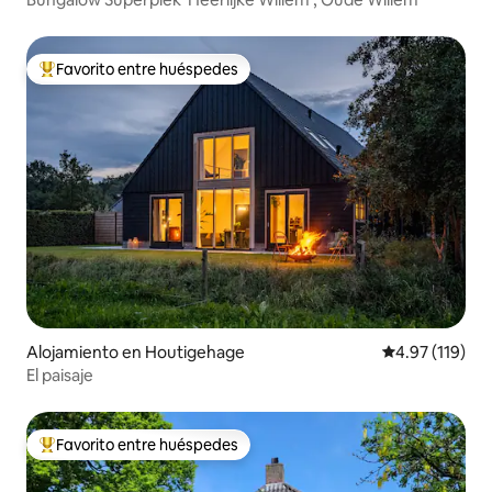
Favorito entre huéspedes
Favorito entre huéspedes preferido
Alojamiento en Houtigehage
Calificación p
4.97 (119)
El paisaje
Favorito entre huéspedes
Favorito entre huéspedes preferido