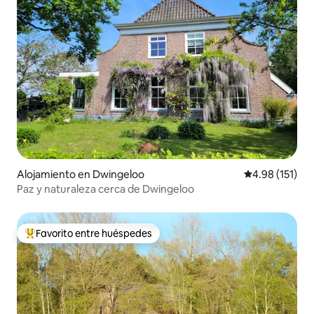
Alojamiento en Dwingeloo
Calificación p
4.98 (151)
Paz y naturaleza cerca de Dwingeloo
Favorito entre huéspedes
Favorito entre huéspedes preferido