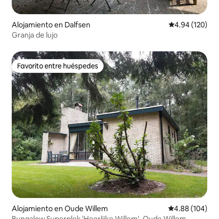
Alojamiento en Dalfsen
Calificación pr
4.94 (120)
Granja de lujo
Favorito entre huéspedes
Favorito entre huéspedes
Alojamiento en Oude Willem
Calificación pr
4.88 (104)
Bungalow Superplek 'Heerlijke Willem', Oude Willem