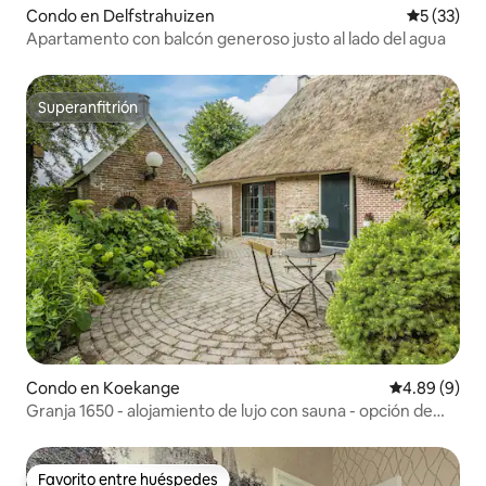
Condo en Delfstrahuizen
Calificaci
5 (33)
Apartamento con balcón generoso justo al lado del agua
Superanfitrión
Superanfitrión
Condo en Koekange
Calificación 
4.89 (9)
Granja 1650 - alojamiento de lujo con sauna - opción de
desayuno
Favorito entre huéspedes