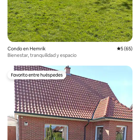
Condo en Hemrik
Calificaci
5 (65)
Bienestar, tranquilidad y espacio
Favorito entre huéspedes
Favorito entre huéspedes