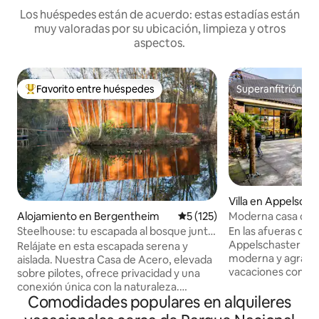
Los huéspedes están de acuerdo: estas estadías están
muy valoradas por su ubicación, limpieza y otros
aspectos.
Favorito entre huéspedes
Superanfitrión
Favorito entre huéspedes preferido
Superanfitrión
Villa en Appelscha
Moderna casa de b
Alojamiento en Bergentheim
Calificación promedio: 5 de 5
5 (125)
jardín interior, bar
En las afueras del
Steelhouse: tu escapada al bosque junto
Appelschaster enc
al lago
Relájate en esta escapada serena y
moderna y agrada
aislada. Nuestra Casa de Acero, elevada
vacaciones con un g
sobre pilotes, ofrece privacidad y una
Un lugar único con
conexión única con la naturaleza.
comodidades. El a
Comodidades populares en alquileres
Relájate en la sauna para un refugio
equipado con una 
tranquilo. En su punto más alto sobre el