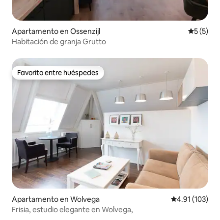
Apartamento en Ossenzijl
Calificac
5 (5)
Habitación de granja Grutto
Favorito entre huéspedes
Favorito entre huéspedes
Apartamento en Wolvega
Calificación p
4.91 (103)
Frisia, estudio elegante en Wolvega,