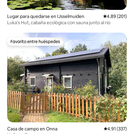
Lugar para quedarse en IJsselmuiden
Calificación pr
4.89 (201)
Luka's Hut, cabaña ecológica con sauna junto al río
Favorito entre huéspedes
Favorito entre huéspedes
Casa de campo en Onna
Calificación p
4.91 (337)