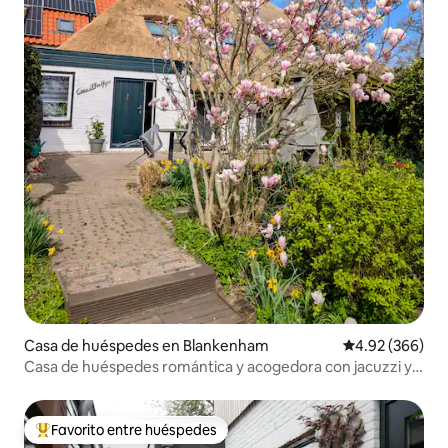
Casa de huéspedes en Blankenham
Calificación pr
4.92 (366)
Casa de huéspedes romántica y acogedora con jacuzzi y
piscina
Favorito entre huéspedes
Favorito entre huéspedes preferido