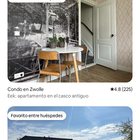
Favorito entre huéspedes
Condo en Zwolle
Calificación 
4.8 (225)
Eek: apartamento en el casco antiguo
Favorito entre huéspedes
Favorito entre huéspedes