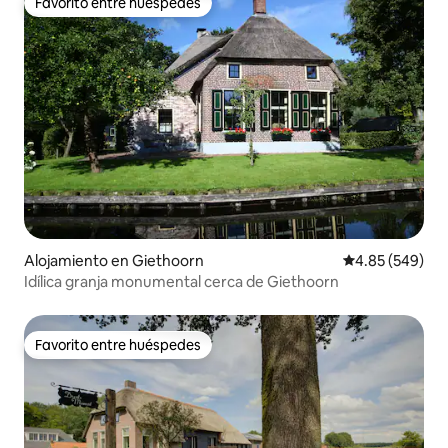
Favorito entre huéspedes
Favorito entre huéspedes
Alojamiento en Giethoorn
Calificación pr
4.85 (549)
Idílica granja monumental cerca de Giethoorn
Favorito entre huéspedes
Favorito entre huéspedes