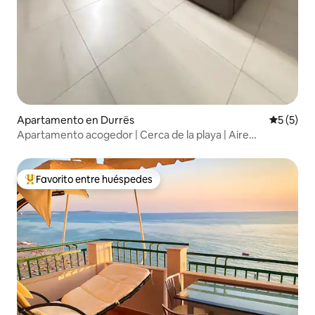
Apartamento en Durrës
Calificac
5 (5)
Apartamento acogedor | Cerca de la playa | Aire
acondicionado | Estacionamiento
Favorito entre huéspedes
Favorito entre huéspedes preferido