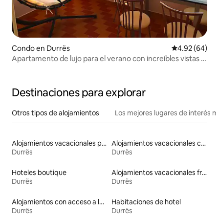
Condo en Durrës
Calificación p
4.92 (64)
Apartamento de lujo para el verano con increíbles vistas al
mar
Destinaciones para explorar
Otros tipos de alojamientos
Los mejores lugares de interés 
Alojamientos vacacionales para familias
Alojamientos vacacionales con piscina
Durrës
Durrës
Hoteles boutique
Alojamientos vacacionales frente a la playa
Durrës
Durrës
Alojamientos con acceso a la playa
Habitaciones de hotel
Durrës
Durrës