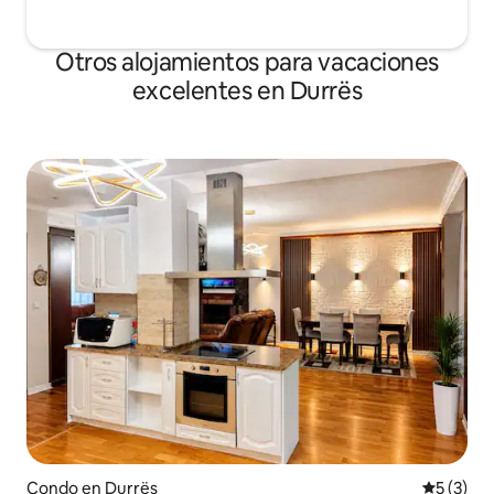
Otros alojamientos para vacaciones
excelentes en Durrës
Condo en Durrës
Calificac
5 (3)