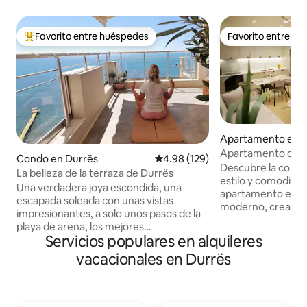
Favorito entre huéspedes
Favorito entre h
Favorito entre huéspedes preferido
Favorito entre h
Apartamento en 
Apartamento de l
Condo en Durrës
Calificación promedio: 4.98 de 5
4.98 (129)
Descubre la combi
La belleza de la terraza de Durrës
estilo y comodida
Una verdadera joya escondida, una
apartamento en Ai
escapada soleada con unas vistas
moderno, creativo
impresionantes, a solo unos pasos de la
combina con una ub
playa de arena, los mejores
Situado en la prime
Servicios populares en alquileres
restaurantes, tiendas y lugares de
piedra de la serena
interés. Este apartamento único ha sido
vacacionales en Durrës
metros de distanc
diseñado con pasión y creatividad. Es
apartamento prom
muy apreciado por parejas, amantes de
igual junto al mar
los libros, artistas y viajeros de negocios
colaboración con
y de placer que planean una estancia en