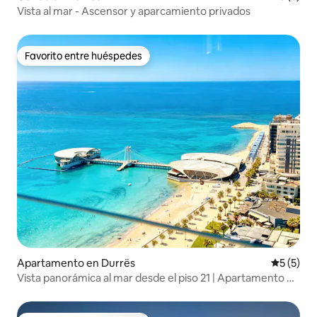
Vista al mar - Ascensor y aparcamiento privados
Favorito entre huéspedes
Favorito entre huéspedes
Apartamento en Durrës
Calificac
5 (5)
Vista panorámica al mar desde el piso 21 | Apartamento de
lujo | Vollga