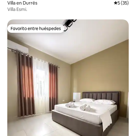
Villa en Durrës
Calificaci
5 (35)
Villa Esmi.
Favorito entre huéspedes
Favorito entre huéspedes