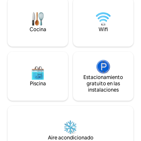
hermana Cosmo Be
la mejor ubicación de Durrës.
complace ofrecer 
Totalmente equipado con servicios para
tumbonas de corte
una estancia con sensación de hogar.
que tus días junto a
Para ver más fotos y vídeos, echa un
cómodos como m
vistazo en Instagram y YouTube:
Cocina
Wifi
#thebeautyofdurresterrace
Estacionamiento
Piscina
gratuito en las
instalaciones
Aire acondicionado