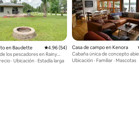
Casa de campo en Kenora
to en Baudette
Calificación promedio: 4.96 de 5, 54 reseñas
4.96 (54)
Cabaña única de concepto abie
o de los pescadores en Rainy
cabaña de invitados privada
Ubicación
·
Familiar
·
Mascotas
recio
·
Ubicación
·
Estadía larga
: 5.0 de 5, 24 reseñas