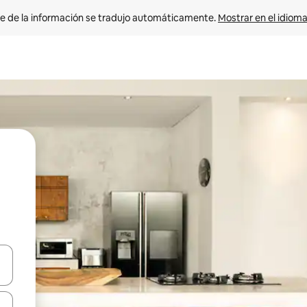
e de la información se tradujo automáticamente. 
Mostrar en el idioma
n las teclas de flecha hacia arriba y hacia abajo o explora con el tact