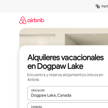
Omite
Part
el
contenido
Alquileres vacacionales
en Dogpaw Lake
Encuentra y reserva alojamientos únicos en
Airbnb
Ubicación
Cuando los resultados estén disponibles, navega co
Llegada