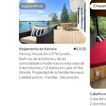
Superanfitrión
Favor
Superanfitrión
Favorito
Alojamiento en Kenora
Calificación promedi
5.0 (5)
Henesy House en LOTW (a solo
2 minutos del pueblo)
Disfrute de la historia y de las
comodidades modernas en esta casa de
3 dormitorios y 1,5 baños en Lake of the
Woods. Propiedad de la familia Hennessy
en el siglo XIX, esta renovada propiedad
Calidad-precio
·
Familiar
·
Decoración
rinde homenaje a sus orígenes en la
época de la Prohibición. Disfrute de las
vistas de la playa de Coney Island,
Cabaña e
relájese en su muelle privado y
Casa del á
sumérjase en la tranquila privacidad de
Woods
2 dormitor
una calle silenciosa con acceso directo. A