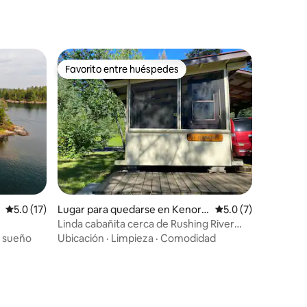
Favorito entre huéspedes
rido
Favorito entre huéspedes
Calificación promedio: 5.0 de 5, 17 reseñas
5.0 (17)
Lugar para quedarse en Kenora,
Calificación promed
5.0 (7)
Unorganized
Linda cabañita cerca de Rushing River
Park
l sueño
Ubicación
·
Limpieza
·
Comodidad