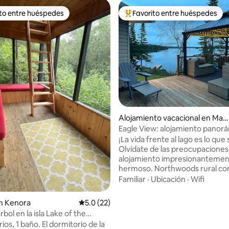
ito entre huéspedes
Favorito entre huéspedes
 entre huéspedes preferido
Favorito entre huéspedes prefe
o: 5.0 de 5, 5 reseñas
Alojamiento vacacional en Mac
hin
Eagle View: alojamiento panor
frente al lago en Eagle Lake
¡La vida frente al lago es lo que 
Olvídate de las preocupaciones
alojamiento impresionanteme
hermoso. Northwoods rural con
increíbles y disfrute frente al a
Familiar
·
Ubicación
·
Wifi
gran muelle flotante unido a u
terraza en la costa este es una
n Kenora
Calificación promedio: 5.0 de 5, 22 reseñas
5.0 (22)
estupenda para disfrutar del la
rbol en la isla Lake of the
zona de arena submarina con r
ios, 1 baño. El dormitorio de la
planas es una bonita zona de b