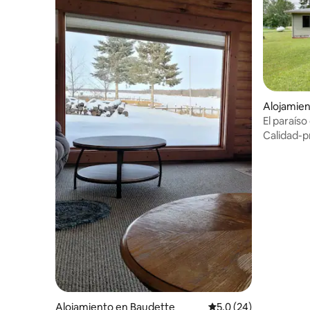
Alojamien
El paraís
River
Calidad-p
Alojamiento en Baudette
Calificación promedio
5.0 (24)