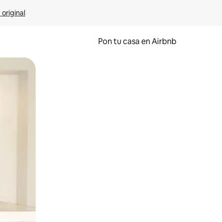
 original
Pon tu casa en Airbnb
o o desliza el dedo.