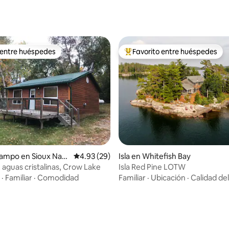
 entre huéspedes
Favorito entre huéspedes
 entre huéspedes
Favorito entre huéspedes prefe
o: 5.0 de 5, 8 reseñas
ampo en Sioux Narr
Calificación promedio: 4.93 de 5, 29 reseñas
4.93 (29)
Isla en Whitefish Bay
r Falls
aguas cristalinas, Crow Lake
Isla Red Pine LOTW
·
Familiar
·
Comodidad
Familiar
·
Ubicación
·
Calidad de