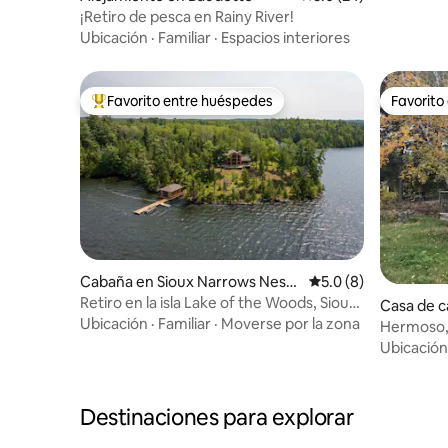
¡Retiro de pesca en Rainy River!
Ubicación
·
Familiar
·
Espacios interiores
Favorito entre huéspedes
Favorito
Favorito entre huéspedes preferido
Favorito
Cabaña en Sioux Narrows Nesto
Calificación promedi
5.0 (8)
r Falls
Retiro en la isla Lake of the Woods, Sioux
Casa de c
Narrows, Ontario
Ubicación
·
Familiar
·
Moverse por la zona
ows-Nesto
Hermoso, 
Ubicación
Destinaciones para explorar