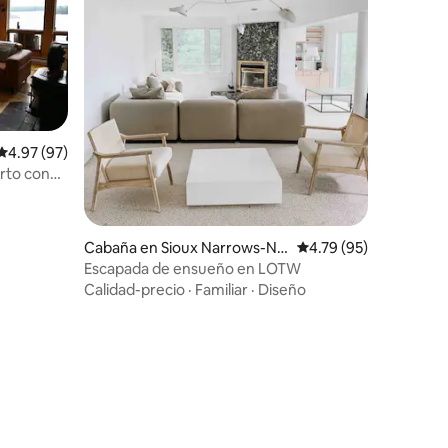
Calificación promedio: 4.97 de 5, 97 reseñas
4.97 (97)
rto con
Cabaña en Sioux Narrows-Ne
Calificación promedio:
4.79 (95)
stor Falls
Escapada de ensueño en LOTW
Calidad-precio
·
Familiar
·
Diseño