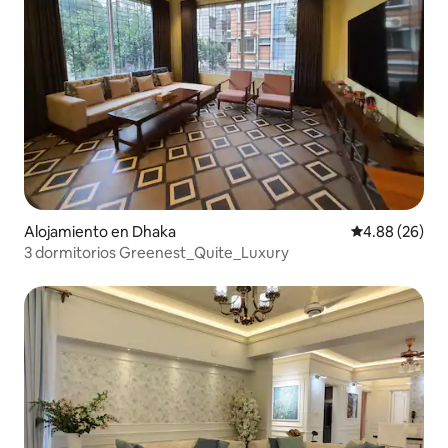
Alojamiento en Dhaka
Calificación p
4.88 (26)
3 dormitorios Greenest_Quite_Luxury