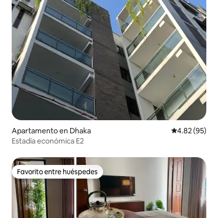
Apartamento en Dhaka
Calificación p
4.82 (95)
Estadía económica E2
Favorito entre huéspedes
Favorito entre huéspedes