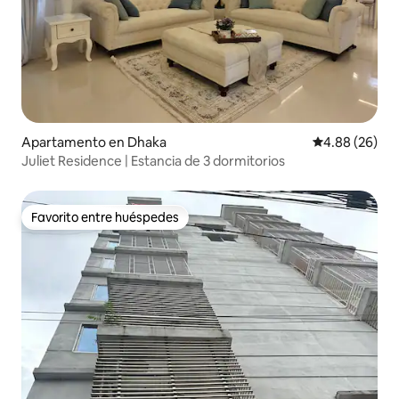
Apartamento en Dhaka
Calificación p
4.88 (26)
Juliet Residence | Estancia de 3 dormitorios
Favorito entre huéspedes
Favorito entre huéspedes