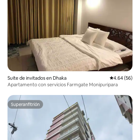
Suite de invitados en Dhaka
Calificación p
4.64 (56)
Apartamento con servicios Farmgate Monipuripara
Superanfitrión
Superanfitrión