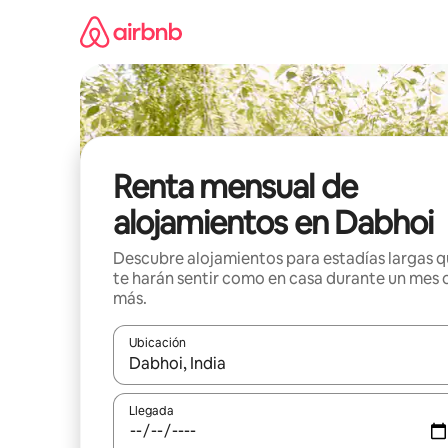
Omite
el
contenido
Renta mensual de
alojamientos en Dabhoi
Descubre alojamientos para estadías largas 
te harán sentir como en casa durante un mes 
más.
Ubicación
Cuando los resultados estén disponibles, navega co
Llegada