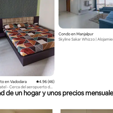
Condo en Manjalpur
Skyline Sakar Whizzo | Alojami
io: 5 de 5, 30 reseñas
nto en Vadodara
Calificación promedio: 4.96 de 5, 46 reseñas
4.96 (46)
atel - Cerca del aeropuerto de
 de un hogar y unos precios mensuale
/Amit Nagar