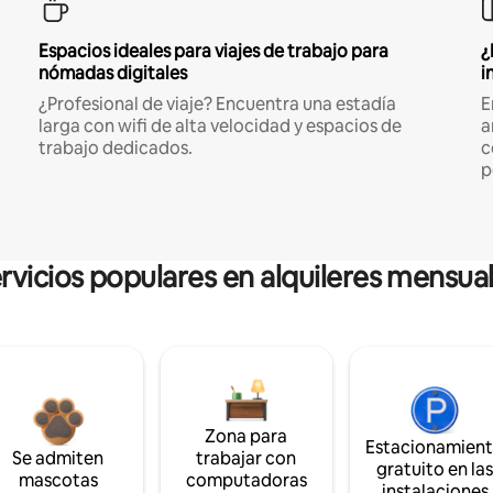
Espacios ideales para viajes de trabajo para
¿
nómadas digitales
i
¿Profesional de viaje? Encuentra una estadía
E
larga con wifi de alta velocidad y espacios de
a
trabajo dedicados.
c
p
rvicios populares en alquileres mensua
Zona para
Estacionamien
Se admiten
trabajar con
gratuito en la
mascotas
computadoras
instalaciones