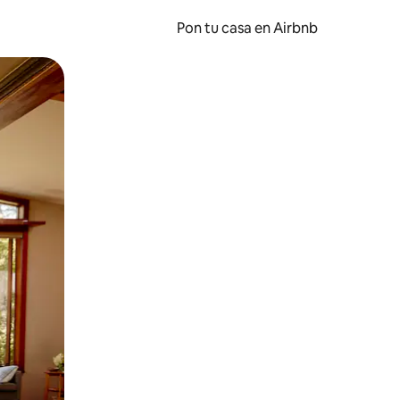
Pon tu casa en Airbnb
o o desliza el dedo.