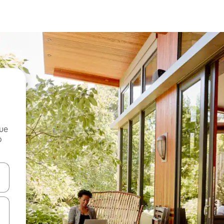
que
o
n las teclas de flecha hacia arriba y hacia abajo o explora con el tact