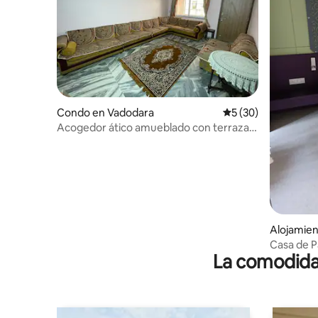
Condo en Vadodara
Calificación promed
5 (30)
Acogedor ático amueblado con terraza
abierta.
Alojamie
Casa de P
La comodidad
Vadodara