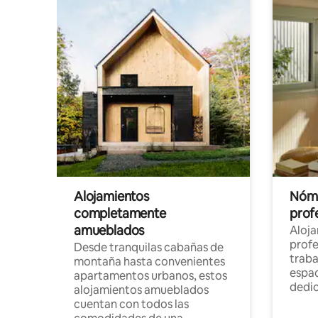
Alojamientos
Nóma
completamente
profe
amueblados
Aloj
profe
Desde tranquilas cabañas de
traba
montaña hasta convenientes
espac
apartamentos urbanos, estos
dedi
alojamientos amueblados
cuentan con todos las