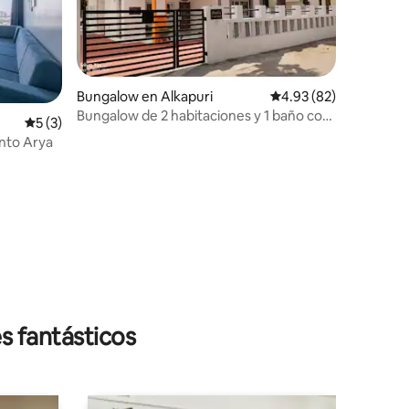
Bungalow en Alkapuri
Calificación promedio:
4.93 (82)
Bungalow de 2 habitaciones y 1 baño con
Calificación promedio: 5 de 5, 3 reseñas
5 (3)
ubicación céntrica | Alojamiento familiar
ento Arya
s fantásticos