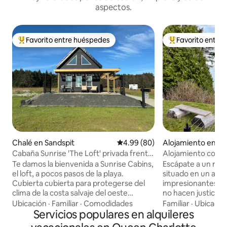
aspectos.
Favorito entre huéspedes
Favorito entre
Favorito entre huéspedes preferido
Favorito entre hu
Chalé en Sandspit
Calificación promedio: 4.99 de 
4.99 (80)
Alojamiento en Sk
Cabaña Sunrise 'The Loft' privada frente
Alojamiento con vi
a la playa
Te damos la bienvenida a Sunrise Cabins,
Escápate a un ref
el loft, a pocos pasos de la playa.
situado en un acan
Cubierta cubierta para protegerse del
impresionantes vist
clima de la costa salvaje del oeste
no hacen justicia a
durante la temporada de observación de
Haida y operada po
Ubicación
·
Familiar
·
Comodidades
Familiar
·
Ubicació
tormentas de septiembre a primavera.
Servicios populares en alquileres
casa cuenta con 
Trae tu caña y el salmón de pescado en
al aire libre, diseñ