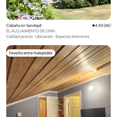
Cabaña en Sandspit
Calificación 
4.93 (46)
EL ALOJAMIENTO DE LYNN
Calidad-precio
·
Ubicación
·
Espacios interiores
Favorito entre huéspedes
Favorito entre huéspedes