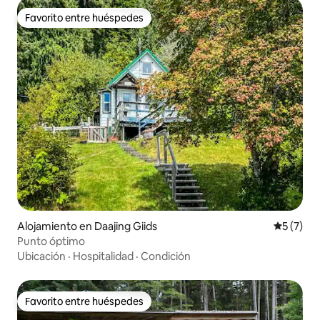
Favorito entre huéspedes
Favorito entre huéspedes
Alojamiento en Daajing Giids
Calificac
5 (7)
Punto óptimo
Ubicación
·
Hospitalidad
·
Condición
Favorito entre huéspedes
Favorito entre huéspedes