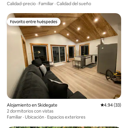
Calidad-precio
·
Familiar
·
Calidad del sueño
Favorito entre huéspedes
Favorito entre huéspedes
Alojamiento en Skidegate
Calificación p
4.94 (33)
2 dormitorios con vistas
Familiar
·
Ubicación
·
Espacios exteriores