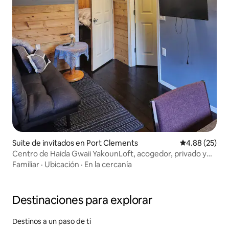
Suite de invitados en Port Clements
Calificación p
4.88 (25)
Centro de Haida Gwaii YakounLoft, acogedor, privado y
cerca del océano
Familiar
·
Ubicación
·
En la cercanía
Destinaciones para explorar
Destinos a un paso de ti