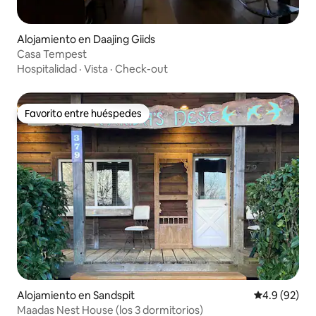
Alojamiento en Daajing Giids
Casa Tempest
Hospitalidad
·
Vista
·
Check-out
Favorito entre huéspedes
Favorito entre huéspedes
Alojamiento en Sandspit
Calificación
4.9 (92)
Maadas Nest House (los 3 dormitorios)