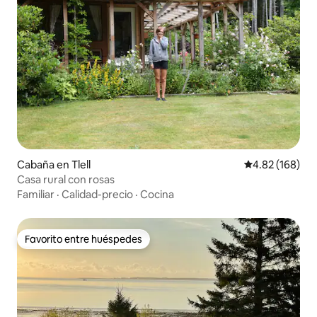
Cabaña en Tlell
Calificación pr
4.82 (168)
Casa rural con rosas
Familiar
·
Calidad-precio
·
Cocina
Favorito entre huéspedes
Favorito entre huéspedes