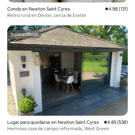
Condo en Newton Saint Cyres
Calificación p
4.98 (131)
Retiro rural en Devon, cerca de Exeter
Superanfitrión
Superanfitrión
Lugar para quedarse en Newton Saint Cyres
Calificación pr
4.85 (538)
Hermosa casa de campo reformada, West Green