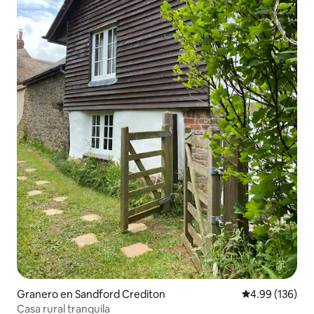
Granero en Sandford Crediton
Calificación pr
4.99 (136)
Casa rural tranquila