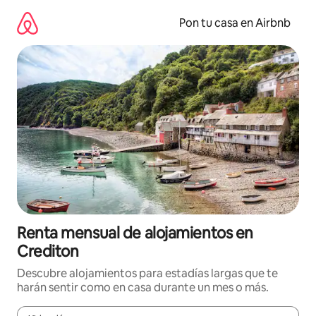
Omite
el
Pon tu casa en Airbnb
contenido
Renta mensual de alojamientos en
Crediton
Descubre alojamientos para estadías largas que te
harán sentir como en casa durante un mes o más.