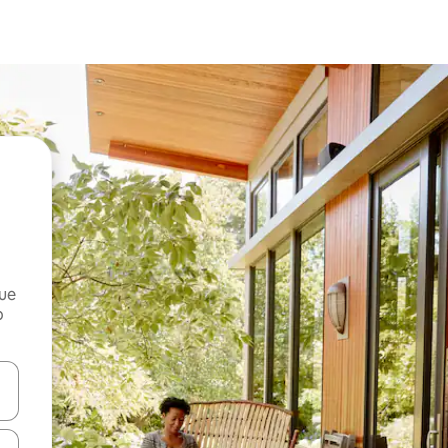
que
o
n las teclas de flecha hacia arriba y hacia abajo o explora con el tact