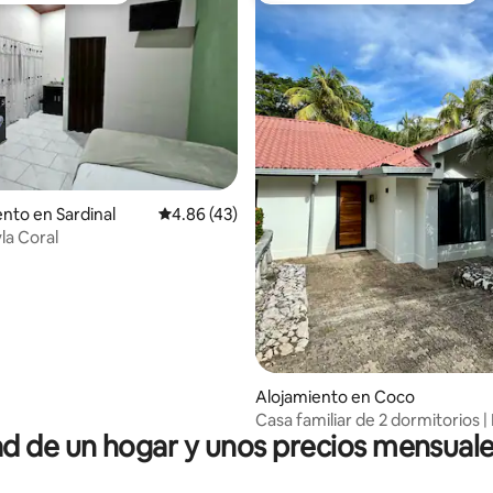
to en Sardinal
Calificación promedio: 4.86 de 5, 43 reseñas
4.86 (43)
la Coral
 4.86 de 5, 28 reseñas
Alojamiento en Coco
Casa familiar de 2 dormitorios | 
 de un hogar y unos precios mensuale
Rancho con parrilla | Cerca de l