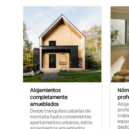
Alojamientos
Nóma
completamente
profe
amueblados
Aloj
profe
Desde tranquilas cabañas de
traba
montaña hasta convenientes
espac
apartamentos urbanos, estos
dedi
alojamientos amueblados