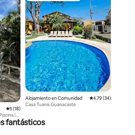
Alojamiento en Comunidad
Calificación promedio:
4.79 (34)
Casa Tuanis Guanacaste
Calificación promedio: 5 de 5, 18 reseñas
5 (18)
Piscina |
s fantásticos
a playa