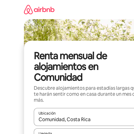
Omite
el
contenido
Renta mensual de
alojamientos en
Comunidad
Descubre alojamientos para estadías largas 
te harán sentir como en casa durante un mes 
más.
Ubicación
Cuando los resultados estén disponibles, navega co
Llegada