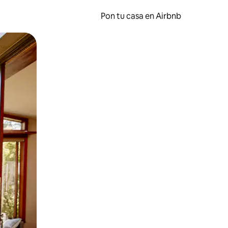
Pon tu casa en Airbnb
o o desliza el dedo.