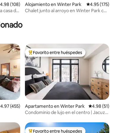
alificación promedio: 4.98 de 5, 108 reseñas
4.98 (108)
Alojamiento en Winter Park
Calificación promedio: 
4.95 (175)
va casa de
Chalet junto al arroyo en Winter Park con
saje!
jacuzzi
cionado
Favorito entre huéspedes
rido
Favorito entre huéspedes preferido
alificación promedio: 4.97 de 5, 455 reseñas
4.97 (455)
Apartamento en Winter Park
Calificación promedio:
4.98 (51)
Condominio de lujo en el centro | Jacuzzi
| Servicio de traslado gratuito a Rte
Favorito entre huéspedes