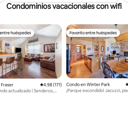
Condominios vacacionales con wifi
 entre huéspedes
Favorito entre huéspedes
 entre huéspedes
Favorito entre huéspedes
Condo en Winter Park
C
 Fraser
Calificación promedio: 4.98 de 5, 171 reseñas
4.98 (171)
¡Parque escondido! Jacuzzi, pis
ndo actualizado | Senderos,
gimnasio y aparcamiento gratu
e y lavandería