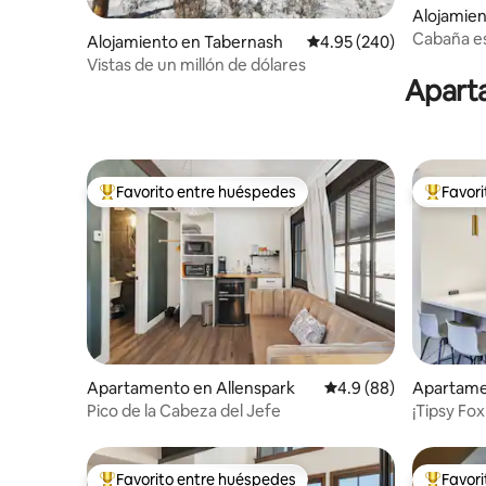
Alojamien
Cabaña es
Alojamiento en Tabernash
Calificación promedio: 
4.95 (240)
Jacuzzi • 
Vistas de un millón de dólares
Aparta
Favorito entre huéspedes
Favor
Favorito entre huéspedes preferido
Favorito
Apartamento en Allenspark
Calificación promedio
4.9 (88)
Apartame
k
Pico de la Cabeza del Jefe
¡Tipsy F
cerca de l
Favorito entre huéspedes
Favor