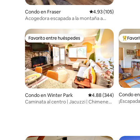
Condo en Fraser
Calificación promedio: 
4.93 (105)
Acogedora escapada a la montaña a
minutos de Winter Park
Favorito entre huéspedes
Favor
Favorito entre huéspedes
Favorito
Condo en
Condo en Winter Park
Calificación promedio: 4
4.88 (344)
¡Escapada
Caminata al centro | Jacuzzi | Chimenea |
montaña/
Río |