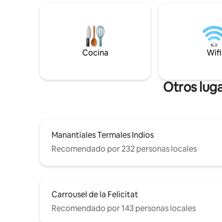
ofrece un
montaña. Hacia el este está Byers Peak y
que se ve
hacia el oeste la División Continental,
impresion
haciendo que las puestas de
sea que 
sol/amaneceres sean un momento
refugio d
imperdible. Resort WP a 9 minutos
escapada 
Cocina
Wifi
Parada de autobús justo afuera de la
promete u
puerta A menos de una milla del
mercado, restaurantes y cerveza
Permiso: 6424
Otros lug
Manantiales Termales Indios
Recomendado por 232 personas locales
Carrousel de la Felicitat
Recomendado por 143 personas locales