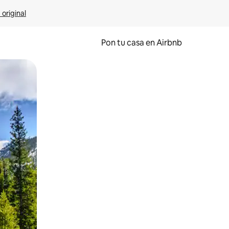
 original
Pon tu casa en Airbnb
o o desliza el dedo.