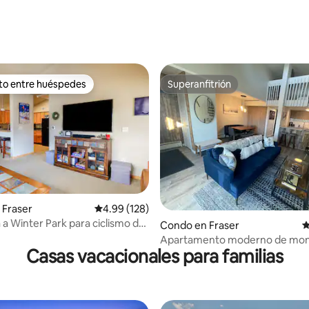
4.93 de 5, 105 reseñas
ito entre huéspedes
Superanfitrión
 entre huéspedes preferido
Superanfitrión
 Fraser
Calificación promedio: 4.99 de 5, 128 reseñas
4.99 (128)
.88 de 5, 344 reseñas
 a Winter Park para ciclismo de
Condo en Fraser
C
senderismo!
Apartamento moderno de mo
Casas vacacionales para familias
recién renovado