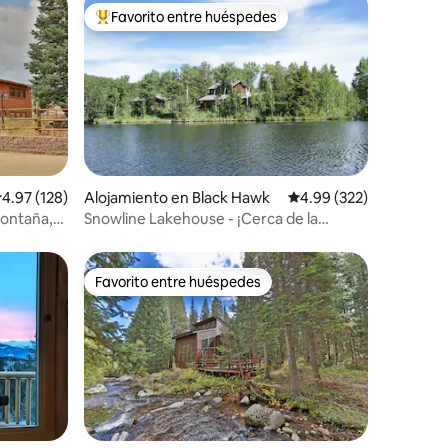
Favorito entre huéspedes
rido
Favorito entre huéspedes preferido
alificación promedio: 4.97 de 5, 128 reseñas
4.97 (128)
Alojamiento en Black Hawk
Calificación promedio: 
4.99 (322)
 montaña,
Snowline Lakehouse - ¡Cerca de la
estación de esquí de Eldora!
Favorito entre huéspedes
rido
Favorito entre huéspedes