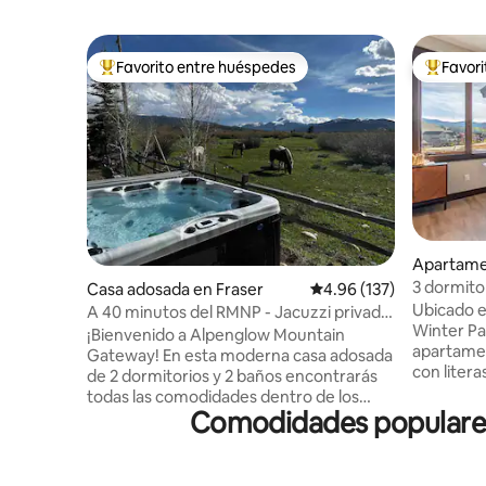
Favorito entre huéspedes
Favor
Favorito entre huéspedes preferido
Favorito
Apartame
3 dormitor
Casa adosada en Fraser
Calificación promedio: 
4.96 (137)
planta sup
Ubicado e
A 40 minutos del RMNP - Jacuzzi privado
Winter Pa
- Vistas de 270°
¡Bienvenido a Alpenglow Mountain
apartamen
Gateway! En esta moderna casa adosada
con liter
de 2 dormitorios y 2 baños encontrarás
refugio d
todas las comodidades dentro de los
combina e
Comodidades populares 
límites de nuestra hermosa casa adosada
comodida
solar con paneles de madera. ¡Jacuzzi
último pi
privado! Cada habitación se
cuenta co
complementa con las amplias vistas de la