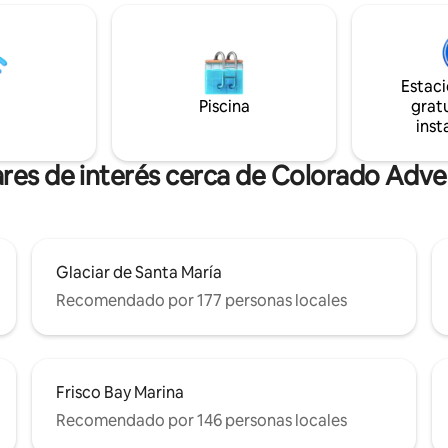
 ambiente abierto y espacioso
centro de Winter Park y a dos mi
 reforzado por las
WP Resort. Vasquez Road está 
antes vistas a la montaña. Ya
millas de la puerta principal pa
estés buscando un acogedor
a todo lo que el Bosque Naciona
e invierno o una refrescante
para ofrecer (senderismo, exc
Estac
de verano, este apartamento
con raquetas de nieve, ciclismo
Piscina
gratu
na experiencia inolvidable.
montaña)
inst
ares de interés cerca de Colorado Adve
Glaciar de Santa María
Recomendado por 177 personas locales
Frisco Bay Marina
Recomendado por 146 personas locales