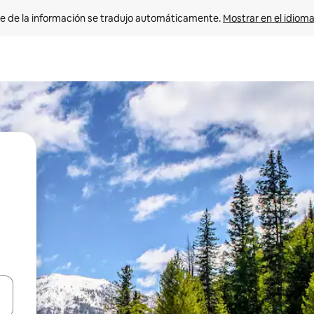
e de la información se tradujo automáticamente. 
Mostrar en el idioma
n las teclas de flecha hacia arriba y hacia abajo o explora con el tact