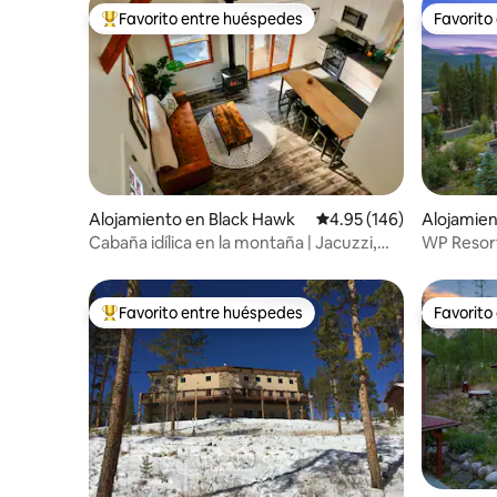
Favorito entre huéspedes
Favorito
Favorito entre huéspedes preferido
Favorito
Alojamiento en Black Hawk
Calificación promedio: 
4.95 (146)
Alojamien
Cabaña idílica en la montaña | Jacuzzi,
WP Resort 
fogata, vistas
Excelente
Favorito entre huéspedes
Favorito
Favorito entre huéspedes preferido
Favorito