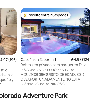
Suite de 
Favorito entre huéspedes
Favor
Favorito entre huéspedes preferido
Favorit
Ya sea pa
para amb
nuestros 
comodida
patio al f
un hermo
fácil acc
favorita
Cabaña en Tabernash
Calificación promedio: 
4.98 (124)
alificación promedio: 4.97 de 5, 196 reseñas
4.97 (196)
45 minuto
Retiro zen privado para parejas en Devil's
Montañas
Thumb
l
¡ESCAPADA DE LUJO ZEN PARA
stilo
Grand La
ADULTOS! (REQUISITO DE EDAD: 30+)
da en la
día perfe
DESAFORTUNADAMENTE NO ESTÁ
espacios
DISEÑADO PARA NIÑOS O
2
bebida en
ADOLESCENTES. Diseñado para quienes
 alojar
qué resta
desean DESCONECTAR, RELAJARSE,
ero debe
Colorado Adventure Park
RECONECTAR y SANAR el ALMA con
 1 baño
PRIVACIDAD Y SONIDOS TRANQUILOS
DE LA NATURALEZA. Disfruta de nuestro
os del