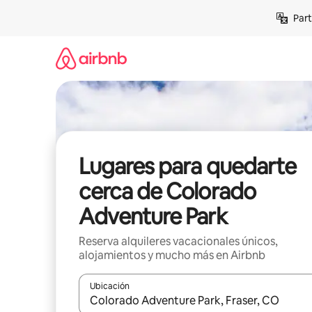
Omite
Part
el
contenido
Lugares para quedarte
cerca de Colorado
Adventure Park
Reserva alquileres vacacionales únicos,
alojamientos y mucho más en Airbnb
Ubicación
Cuando los resultados estén disponibles, navega co