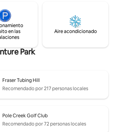
programa de bienestar ZEN: jacuzzi al
llas del
aire libre, sauna austriaca al aire libre,
a 0,4
terraza envolvente y vistas panorámicas
ra acceder
a la montaña. Complementos de lujo
l tiene
disponibles: masaje privado o sumiller
ursiones
ionamiento
privado/chef con maridaje de vinos (se
 de
ito en las
Aire acondicionado
requiere un cargo adicional y reserva
alaciones
anticipada).
nture Park
Fraser Tubing Hill
Recomendado por 217 personas locales
Pole Creek Golf Club
Recomendado por 72 personas locales