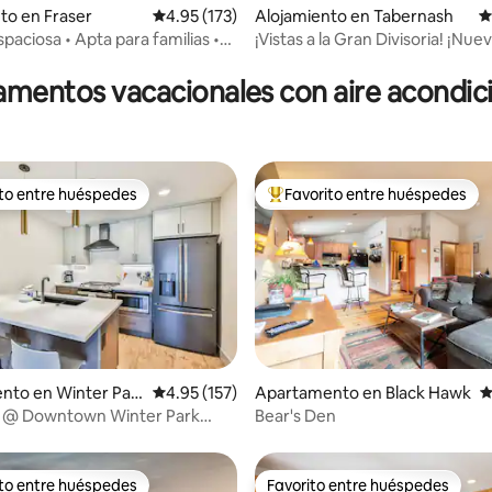
to en Fraser
Calificación promedio: 4.95 de 5, 173 reseñas
4.95 (173)
Alojamiento en Tabernash
C
paciosa • Apta para familias •
¡Vistas a la Gran Divisoria! ¡Nue
4.95 de 5, 240 reseñas
Vistas
madera con bañera de hidroma
mentos vacacionales con aire acondi
ito entre huéspedes
Favorito entre huéspedes
 entre huéspedes preferido
Favorito entre huéspedes prefe
: 4.9 de 5, 88 reseñas
nto en Winter Par
Calificación promedio: 4.95 de 5, 157 reseñas
4.95 (157)
Apartamento en Black Hawk
C
ox @ Downtown Winter Park
Bear's Den
as pistas!
ito entre huéspedes
Favorito entre huéspedes