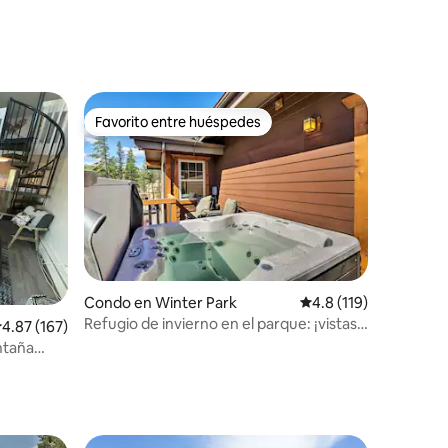
Favorito entre huéspedes
Favorito entre huéspedes
Condo en Winter Park
Calificación promedio
4.8 (119)
Refugio de invierno en el parque: ¡vistas a
alificación promedio: 4.87 de 5, 167 reseñas
4.87 (167)
la montaña y acceso a la piscina!
ntaña