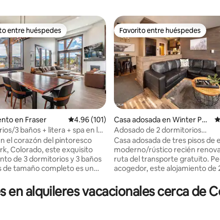
ito entre huéspedes
Favorito entre huéspedes
 entre huéspedes preferido
Favorito entre huéspedes
nto en Fraser
Calificación promedio: 4.96 de 5, 101 reseñas
4.96 (101)
Casa adosada en Winter Par
C
k
ios/3 baños + litera + spa en la
Adosado de 2 dormitorios
4.96 de 5, 137 reseñas
erior + vistas a la montaña
moderno/rústico + loft adiciona
n el corazón del pintoresco
Casa adosada de tres pisos de e
rk, Colorado, este exquisito
moderno/rústico recién renova
to de 3 dormitorios y 3 baños
ruta del transporte gratuito. Pequeño y
as de tamaño completo es un
acogedor, este alojamiento de 
e montaña perfecto que
dormitorios (+ cama alta) puede
l encanto rústico con las
cómodamente a 5 personas, p
en alquileres vacacionales cerca de 
des modernas. Ubicado en el
tenerse en cuenta que solo hay
so, este alojamiento en esquina
completo. La ubicación es perfecta: es
n techos altos abovedados y
tranquila y serena, a solo minut