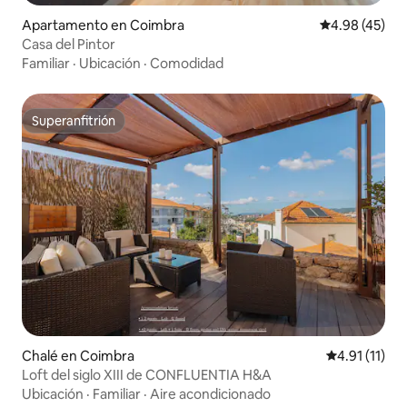
Apartamento en Coimbra
Calificación 
4.98 (45)
Casa del Pintor
Familiar
·
Ubicación
·
Comodidad
Superanfitrión
Superanfitrión
Chalé en Coimbra
Calificación 
4.91 (11)
Loft del siglo XIII de CONFLUENTIA H&A
Ubicación
·
Familiar
·
Aire acondicionado