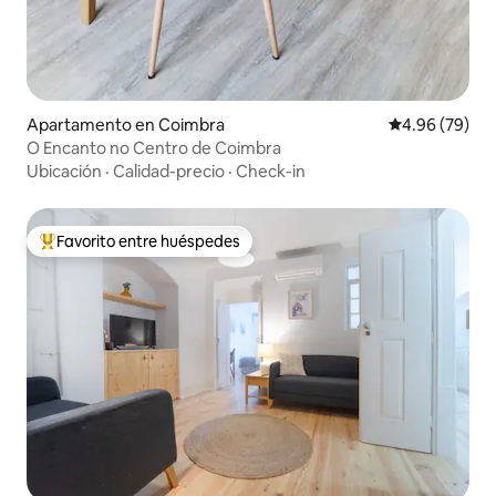
Apartamento en Coimbra
Calificación p
4.96 (79)
O Encanto no Centro de Coimbra
Ubicación
·
Calidad-precio
·
Check-in
Favorito entre huéspedes
Favorito entre huéspedes preferido