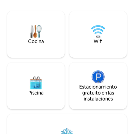
5 minutos a pie, y la zona comercial de la
cama, 1 cuarto de
ciudad está a 1 minuto a pie. Hay
secador de pelo y 
pequeños restaurantes, casas de fado,
sala con vistas p
bares, un museo nacional y pequeñas
de reuniones u ofi
tiendas de comestibles. Este
TV y un aseo. Disp
apartamento administrado por la familia
TV por cable, aire
está ubicado a nivel de la calle.
americana con mic
Cocina
Wifi
Estacionamiento
Piscina
gratuito en las
instalaciones