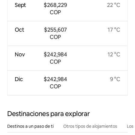
Sept
$268,229
22 °C
COP
Oct
$255,607
17 °C
COP
Nov
$242,984
12 °C
COP
Dic
$242,984
9 °C
COP
Destinaciones para explorar
Destinos a un paso de ti
Otros tipos de alojamientos
Los 