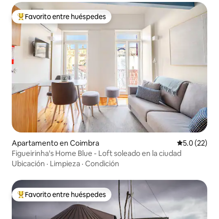
Favorito entre huéspedes
Favorito entre huéspedes preferido
Apartamento en Coimbra
Calificación
5.0 (22)
Figueirinha's Home Blue - Loft soleado en la ciudad
Ubicación
·
Limpieza
·
Condición
Favorito entre huéspedes
Favorito entre huéspedes preferido