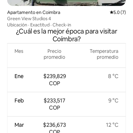
Apartamento en Coimbra
Calificació
5.0 (7)
Green View Studios 4
Ubicación
·
Exactitud
·
Check-in
¿Cuál es la mejor época para visitar
Coímbra?
Mes
Precio
Temperatura
promedio
promedio
Ene
$239,829
8 °C
COP
Feb
$233,517
9 °C
COP
Mar
$236,673
12 °C
COP