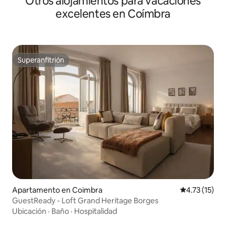
Otros alojamientos para vacaciones
excelentes en Coímbra
Superanfitrión
Superanfitrión
Apartamento en Coimbra
Calificación 
4.73 (15)
GuestReady - Loft Grand Heritage Borges
Ubicación
·
Baño
·
Hospitalidad