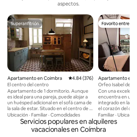
aspectos.
Superanfitrión
Favorito entre h
Superanfitrión
Favorito entre h
Apartamento en Coimbra
Calificación promedio: 4.84 de 5
4.84 (376)
Apartamento en 
El centro del centro
Orfeo Isabel de A
Apartamento de 1 dormitorio. Aunque
Con una excelente
es ideal para una pareja, puede alojar a
encuentra en un ed
un huésped adicional en el sofá cama de
integrado en la p
la sala de estar. Situado en el centro de la
el corazón del cen
nueva zona declarada Patrimonio de la
clasificado como P
Ubicación
·
Familiar
·
Comodidades
Familiar
·
Ubicació
Humanidad, este departamento es el
Servicios populares en alquileres
Humanidad por la Unesco.
mejor punto de partida para descubrir la
dúplex, con ascens
vacacionales en Coímbra
ciudad de Coimbra. La universidad está a
dormitorio con sal