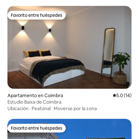
Favorito entre huéspedes
Favorito entre huéspedes
Apartamento en Coimbra
Calificación
5.0 (14)
Estudio Baixa de Coimbra
Ubicación
·
Peatonal
·
Moverse por la zona
Favorito entre huéspedes
Favorito entre huéspedes