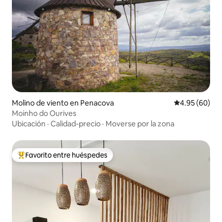
Molino de viento en Penacova
Calificación p
4.95 (60)
Moinho do Ourives
Ubicación
·
Calidad-precio
·
Moverse por la zona
Favorito entre huéspedes
Favorito entre huéspedes preferido