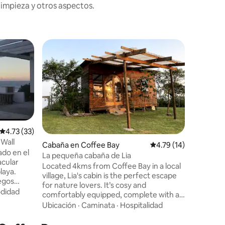
limpieza y otros aspectos.
Casa de 
Seaview 
Mouth co
Una esca
occident
Cottage, 
Matokazin
compañía
Ubicació
de braai 
puestas d
Calificación promedio: 4.73 de 5, 33 reseñas
4.73 (33)
mientras 
 Wall
Cabaña en Coffee Bay
Calificación promedio:
4.79 (14)
de un mun
ado en el
La pequeña cabaña de Lia
natural. 
acular
Located 4kms from Coffee Bay in a local
comienzo
laya.
village, Lia's cabin is the perfect escape
noviembre. Se recomiendan
uegos
for nature lovers. It’s cosy and
vehículos
didad
comfortably equipped, complete with a
las carre
b y
large, fully fenced yard to welcome pets.
Ubicación
·
Caminata
·
Hospitalidad
atro
Enjoy the views and sounds of the
y fácil de
indigenous forest and Indian Ocean as