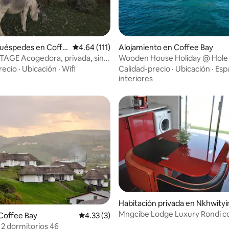
: 4.7 de 5, 69 reseñas
huéspedes en Coffe
Calificación promedio: 4.64 de 5, 111 reseñas
4.64 (111)
Alojamiento en Coffee Bay
AGE Acogedora, privada, sin
Wooden House Holiday @ Hole 
 de comidas@CORAM DEO
Wall, SA.
recio
·
Ubicación
·
Wifi
Calidad-precio
·
Ubicación
·
Esp
interiores
Habitación privada en Nkhwityi
Mngcibe Lodge Luxury Rondi co
Coffee Bay
Calificación promedio: 4.33 de 5, 3 reseñas
4.33 (3)
al mar n.º 2
 2 dormitorios 46