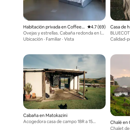
Habitación privada en Coffee B
Calificación promedio
4.7 (69)
Casa de 
ay
e Bay
Ovejas y estrellas. Cabaña redonda en la
BLUECOTT
rural Coffee Bay
servicio
Ubicación
·
Familiar
·
Vista
Calidad-p
Cabaña en Matokazini
Acogedora casa de campo 1BR a 15
Chalé en 
minutos de CoffeeBay
Chalet de