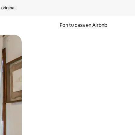
 original
Pon tu casa en Airbnb
o o desliza el dedo.