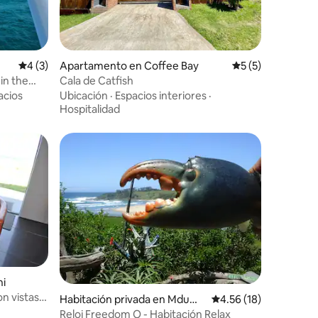
Calificación promedio: 4 de 5, 3 reseñas
4 (3)
Apartamento en Coffee Bay
Calificación prom
5 (5)
in the
Cala de Catfish
acios
Ubicación
·
Espacios interiores
·
Hospitalidad
ni
n vistas
Habitación privada en Mdumb
Calificación promedio:
4.56 (18)
i
Reloj Freedom O - Habitación Relax