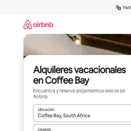
Omite
Part
el
contenido
Alquileres vacacionales
en Coffee Bay
Encuentra y reserva alojamientos únicos en
Airbnb
Ubicación
Cuando los resultados estén disponibles, navega co
Llegada