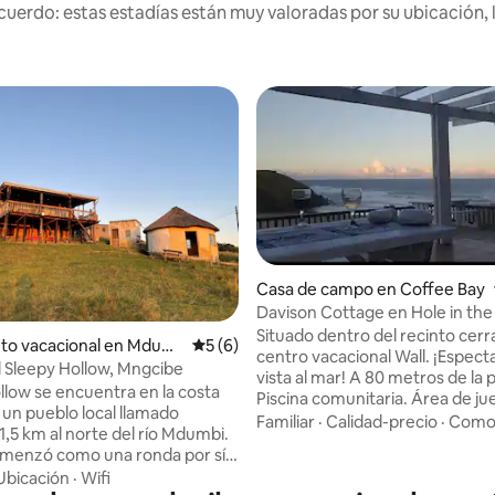
uerdo: estas estadías están muy valoradas por su ubicación, 
Casa de campo en Coffee Bay
Davison Cottage en Hole in the
: 4.57 de 5, 7 reseñas
Situado dentro del recinto cerr
nto vacacional en Mdum
Calificación promedio: 5 de 5, 6 reseñas
5 (6)
centro vacacional Wall. ¡Espect
l Sleepy Hollow, Mngcibe
vista al mar! A 80 metros de la p
llow se encuentra en la costa
Piscina comunitaria. Área de j
 un pueblo local llamado
infantiles. Avistamientos diarios de
Familiar
·
Calidad-precio
·
Como
1,5 km al norte del río Mdumbi.
delfines y ballenas de temporada. Pu
menzó como una ronda por sí
restaurante en el lugar. Hay cu
ha desarrollado con un baño
Ubicación
·
Wifi
playas diferentes a un paseo mu