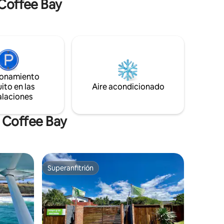
 Coffee Bay
you discover peace and tranquility. Fire
pesca a
up the outdoor braai beneath the stars
 Pide
or ask your local guide about activities
like fishing, surfing, hiking, cliff jumping,
nal o a la
caving, etc! NOTE: Currently only
l.
accessible with 4x4 or SUV’s.
ionamiento
ito en las
Aire acondicionado
alaciones
n Coffee Bay
Superanfitrión
Superanfitrión