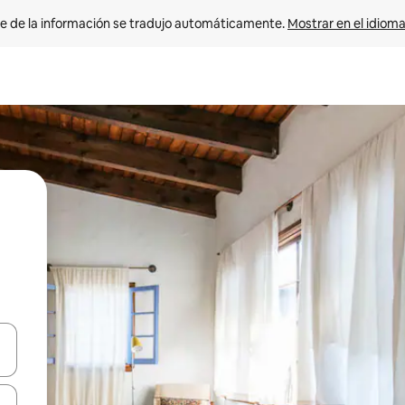
e de la información se tradujo automáticamente. 
Mostrar en el idioma
n las teclas de flecha hacia arriba y hacia abajo o explora con el tact