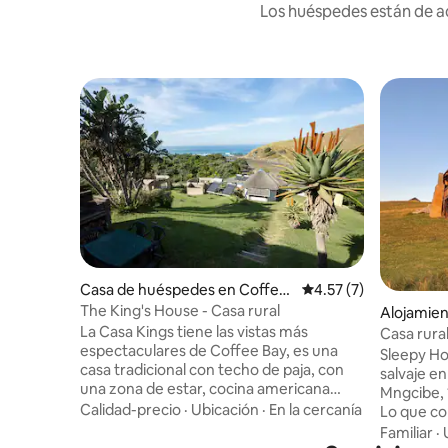
Los huéspedes están de ac
Casa de huéspedes en Coffee
Calificación promedio
4.57 (7)
Bay
The King's House - Casa rural
Alojamie
La Casa Kings tiene las vistas más
bi
Casa rura
espectaculares de Coffee Bay, es una
Sleepy Ho
casa tradicional con techo de paja, con
salvaje en
una zona de estar, cocina americana
Mngcibe, 
independiente, baño (ducha, lavabo y
Calidad-precio
·
Ubicación
·
En la cercanía
Lo que co
aseo). Una casa de campo rústica con 2
solo, se 
Familiar
·
dormitorios pequeños, cada uno con una