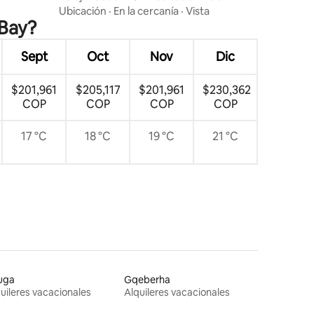
Ubicación
·
En la cercanía
·
Vista
 Bay?
Sept
Oct
Nov
Dic
$201,961
$205,117
$201,961
$230,362
COP
COP
COP
COP
17 °C
18 °C
19 °C
21 °C
uga
Gqeberha
uileres vacacionales
Alquileres vacacionales