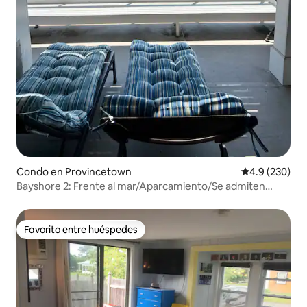
Condo en Provincetown
Calificación p
4.9 (230)
Bayshore 2: Frente al mar/Aparcamiento/Se admiten
mascotas
Favorito entre huéspedes
Favorito entre huéspedes