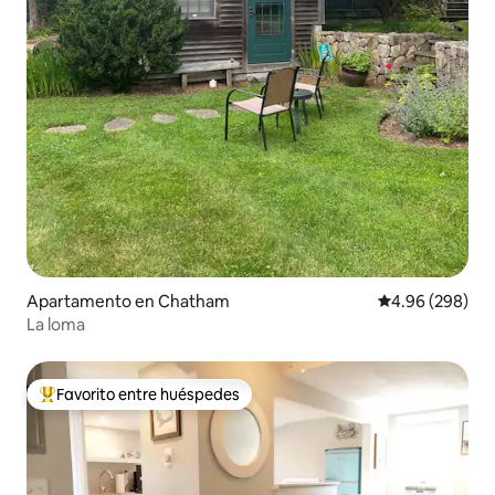
Apartamento en Chatham
Calificación pr
4.96 (298)
La loma
Favorito entre huéspedes
Favorito entre huéspedes preferido