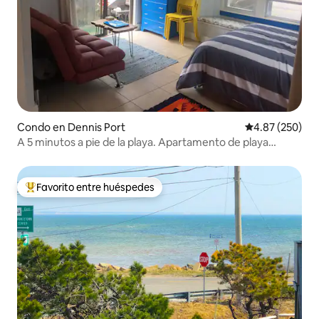
Condo en Dennis Port
Calificación pr
4.87 (250)
A 5 minutos a pie de la playa. Apartamento de playa
superlindo.
Favorito entre huéspedes
Favorito entre huéspedes preferido