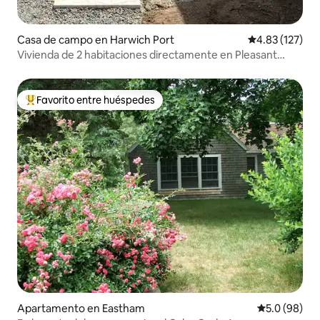
Casa de campo en Harwich Port
Calificación p
4.83 (127)
Vivienda de 2 habitaciones directamente en Pleasant
Beach – A 30 pasos del mar
Favorito entre huéspedes
Favorito entre huéspedes preferido
Apartamento en Eastham
Calificación
5.0 (98)