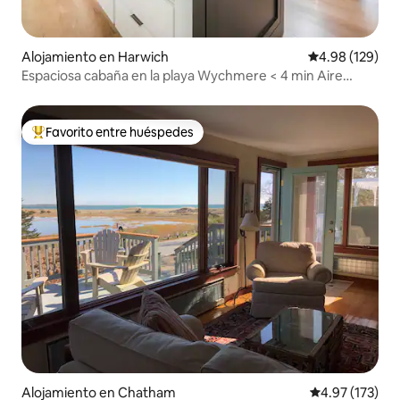
Alojamiento en Harwich
Calificación pr
4.98 (129)
Espaciosa cabaña en la playa Wychmere < 4 min Aire
acondicionado central
Favorito entre huéspedes
Favorito entre huéspedes preferido
Alojamiento en Chatham
Calificación p
4.97 (173)