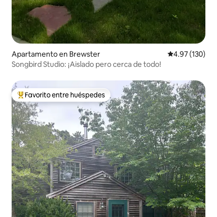
Apartamento en Brewster
Calificación p
4.97 (130)
Songbird Studio: ¡Aislado pero cerca de todo!
Favorito entre huéspedes
Favorito entre huéspedes preferido