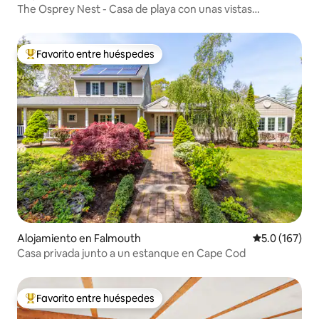
The Osprey Nest - Casa de playa con unas vistas
impresionantes
Favorito entre huéspedes
Favorito entre huéspedes preferido
Alojamiento en Falmouth
Calificación 
5.0 (167)
Casa privada junto a un estanque en Cape Cod
Favorito entre huéspedes
Favorito entre huéspedes preferido