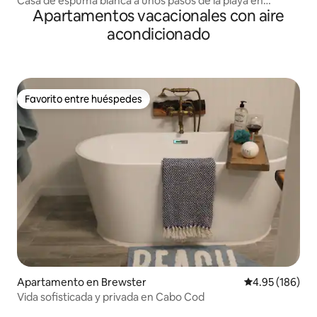
Casa de espuma blanca a unos pasos de la playa en
Apartamentos vacacionales con aire
Chatham Bars
acondicionado
Favorito entre huéspedes
Favorito entre huéspedes
Apartamento en Brewster
Calificación pr
4.95 (186)
Vida sofisticada y privada en Cabo Cod