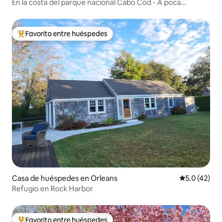
En la costa del parque nacional Cabo Cod - A poca
distancia de la playa de Coast Guard
Favorito entre huéspedes
Favorito entre huéspedes preferido
Casa de huéspedes en Orleans
Calificación
5.0 (42)
Refugio en Rock Harbor
Favorito entre huéspedes