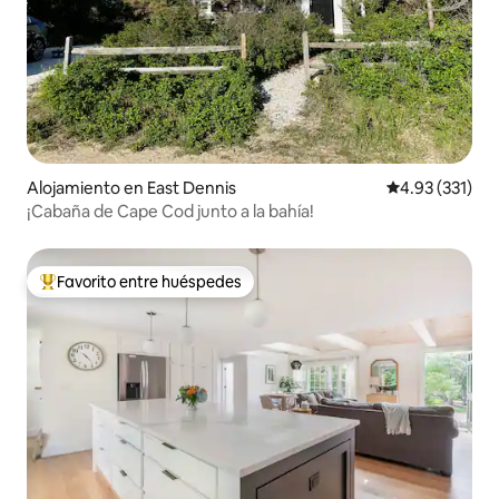
Alojamiento en East Dennis
Calificación p
4.93 (331)
¡Cabaña de Cape Cod junto a la bahía!
Favorito entre huéspedes
Favorito entre huéspedes preferido