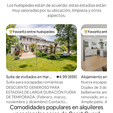
Los huéspedes están de acuerdo: estas estadías están
muy valoradas por su ubicación, limpieza y otros
aspectos.
Favorito entre huéspedes
Favorito entre
Favorito entre huéspedes preferido
Favorito entre hu
Suite de invitados en Harwi
Calificación promedio: 4.99 de 5
4.99 (659)
Alojamiento en No
ch
am
Suite para escapadas románticas
Nueva escapada d
Cabo Cod
DESCUENTO GENEROSO PARA
Dúplex de 3 dormit
ESTADÍAS DE LARGA DURACIÓN FUERA
bellamente amueb
DE TEMPORADA. (Febrero, marzo,
renovado, en una u
noviembre y diciembre) Contacto
Amplio patio. Al fin
Comodidades populares en alquileres
directo. Lujosa suite privada de una
salida. A pocos mi
recámara para once personas, con dos
senderos, Great Po