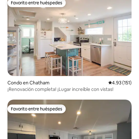
Favorito entre huéspedes
Favorito entre huéspedes
Condo en Chatham
Calificación p
4.93 (151)
¡Renovación completa! ¡Lugar increíble con vistas!
Favorito entre huéspedes
Favorito entre huéspedes