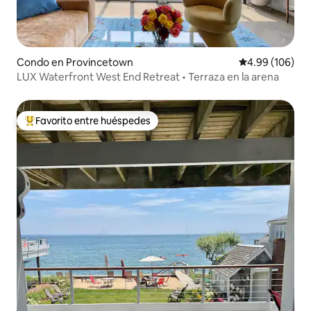
Condo en Provincetown
Calificación pr
4.99 (106)
LUX Waterfront West End Retreat • Terraza en la arena
Favorito entre huéspedes
Favorito entre huéspedes preferido