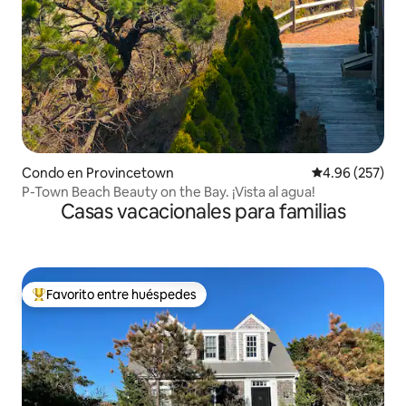
Condo en Provincetown
Calificación pr
4.96 (257)
P-Town Beach Beauty on the Bay. ¡Vista al agua!
Casas vacacionales para familias
Favorito entre huéspedes
Favorito entre huéspedes preferido