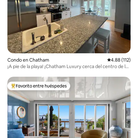
Condo en Chatham
Calificación p
4.88 (112)
¡A pie de la playa! ¡Chatham Luxury cerca del centro de la
ciudad, CBI!
Favorito entre huéspedes
Favorito entre huéspedes preferido