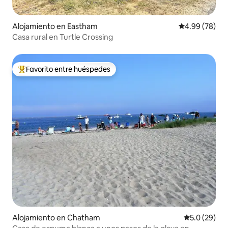
Alojamiento en Eastham
Calificación p
4.99 (78)
Casa rural en Turtle Crossing
Favorito entre huéspedes
Favorito entre huéspedes preferido
Alojamiento en Chatham
Calificación
5.0 (29)