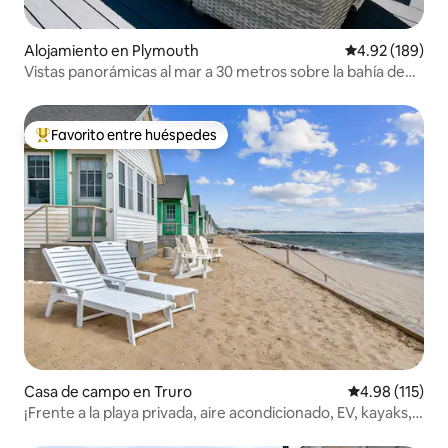
Alojamiento en Plymouth
Calificación pr
4.92 (189)
Vistas panorámicas al mar a 30 metros sobre la bahía de
Cabo Cod
Favorito entre huéspedes
Favorito entre huéspedes preferido
Casa de campo en Truro
Calificación p
4.98 (115)
¡Frente a la playa privada, aire acondicionado, EV, kayaks,
renovado!