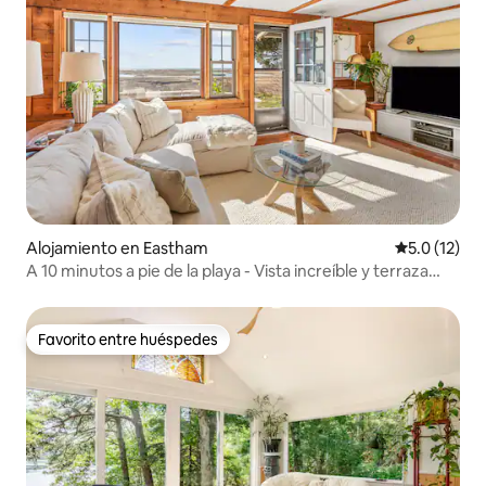
Alojamiento en Eastham
Calificación
5.0 (12)
A 10 minutos a pie de la playa - Vista increíble y terraza
enorme
Favorito entre huéspedes
Favorito entre huéspedes