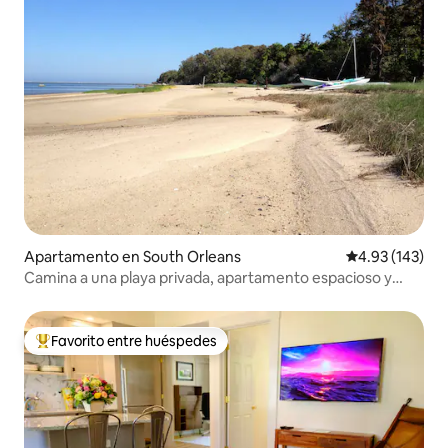
Apartamento en South Orleans
Calificación p
4.93 (143)
Camina a una playa privada, apartamento espacioso y
tranquilo
Favorito entre huéspedes
Favorito entre huéspedes preferido