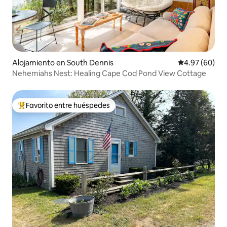
Alojamiento en South Dennis
Calificación p
4.97 (60)
Nehemiahs Nest: Healing Cape Cod Pond View Cottage
Favorito entre huéspedes
Favorito entre huéspedes preferido