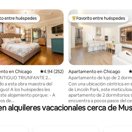
ito entre huéspedes
Favorito entre huéspedes
 entre huéspedes preferido
Favorito entre huéspedes prefe
o: 5 de 5, 317 reseñas
nto en Chicago
Calificación promedio: 4.94 de 5, 252 reseñas
4.94 (252)
Apartamento en Chicago
C
NTIGUO TRIUNFANTE 2
Apartamento de lujo de 2 dormi
ONES/2 BAÑOS (+Azotea y
baños en Lincoln Park
do a esta obra maestra del
Con una ubicación céntrica en 
amiento)
uéspedes les
de Lincoln Park, este meticulos
te alojamiento porque: - A
apartamento de 2 dormitorios 
sos de
encuentra a pocos pasos del c
 alquileres vacacionales cerca de Mus
tes/entretenimiento de primer
Chicago, el zoológico de Lincoln
 bulliciosa Wells St. - Está cerca
lago, tiendas, restaurantes y vi
las atracciones populares que
nocturna. Este lujoso apartam
 Chicago sea tan genial. -
diseño de 2000 pies cuadrados 
para un SUV de tamaño normal
primer y segundo piso es lumin