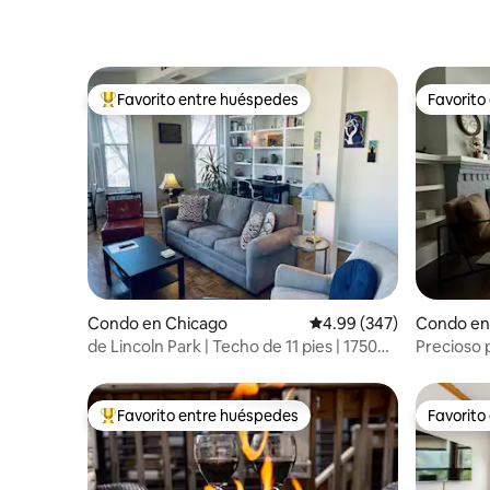
Favorito entre huéspedes
Favorito
Favorito entre huéspedes preferido
Favorito
Condo en Chicago
Calificación promedio: 
4.99 (347)
Condo en
de Lincoln Park | Techo de 11 pies | 1750
Precioso 
pies² | Lavadora y secadora
2 baños, 
Favorito entre huéspedes
Favorito
Favorito entre huéspedes preferido
Favorito