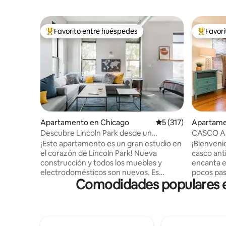
Favorito entre huéspedes
Favor
Favorito entre huéspedes preferido
Favorito
Apartamento en Chicago
Calificación promedi
5 (317)
Apartame
Descubre Lincoln Park desde un
CASCO A
apartamento elegante
HABITACI
¡Este apartamento es un gran estudio en
¡Bienveni
estacion
el corazón de Lincoln Park! Nueva
casco antiguo! A los h
construcción y todos los muebles y
encanta es
electrodomésticos son nuevos. Es
pocos pa
Comodidades populares en
perfecto para una pareja... pero también
restauran
pueden dormir 3-4 personas en un viaje
nivel en la
de chicas o una familia con niños
de todas 
pequeños. Entras con tu código personal
hacen que
del teclado que te damos unos días antes
¡Espacio 