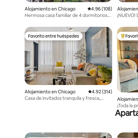
Alojamiento en Chicago
Calificación promedio: 
4.96 (108)
Alojamien
Hermosa casa familiar de 4 dormitorios
¡NUEVO! D
cerca de Wrigley
baños en
Favorito entre huéspedes
Favor
Favorito entre huéspedes
Favorito
Alojamiento en Chicago
Calificación promedio: 
4.92 (314)
Casa de invitados tranquila y fresca,
Alojamien
acceso privado y patio
¡Toda la p
Aparta