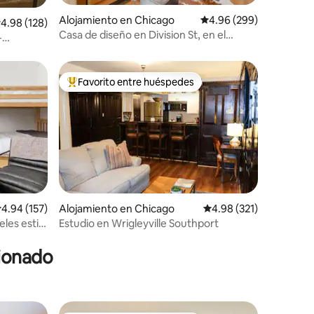
Alojamiento en Chicago
Calificación promedio: 
4.96 (299)
alificación promedio: 4.98 de 5, 128 reseñas
4.98 (128)
Casa de diseño en Division St, en el
-
corazón de Wicker Park
do
Favorito entre huéspedes
Favorito entre huéspedes preferido
alificación promedio: 4.94 de 5, 157 reseñas
4.94 (157)
Alojamiento en Chicago
Calificación promedio: 
4.98 (321)
les estilo
Estudio en Wrigleyville Southport
cionado