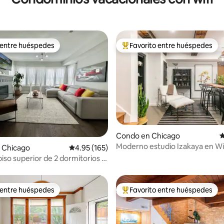
 entre huéspedes
Favorito entre huéspedes
 entre huéspedes
Favorito entre huéspedes prefe
Condo en Chicago
C
Moderno estudio Izakaya en Wi
4.99 de 5, 347 reseñas
 Chicago
Calificación promedio: 4.95 de 5, 165 reseñas
4.95 (165)
piso superior de 2 dormitorios y
¡a unos pasos de todo!
 entre huéspedes
Favorito entre huéspedes
 entre huéspedes
Favorito entre huéspedes prefe