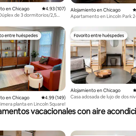
4.96 de 5, 108 reseñas
to en Chicago
Calificación promedio: 4.93 de 5, 107 reseñas
4.93 (107)
Alojamiento en Chicago
C
úplex de 3 dormitorios/2,5
Apartamento en Lincoln Park 2
 Noble Square
Apartamento céntrico para to
ito entre huéspedes
Favorito entre huéspedes
 entre huéspedes preferido
Favorito entre huéspedes
4.92 de 5, 314 reseñas
Alojamiento en Chicago
C
Casa adosada de lujo de dos nive
to en Chicago
Calificación promedio: 4.99 de 5, 149 reseñas
4.99 (149)
SOHO - Casco antiguo
rimera planta en Lincoln Square!
mentos vacacionales con aire acondi