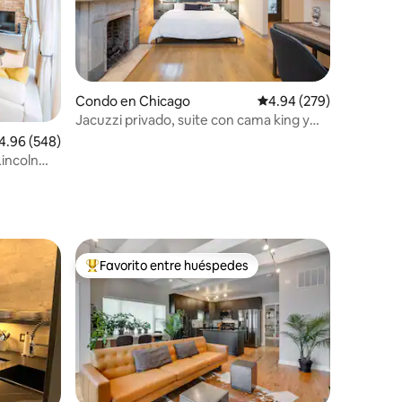
Condo en Chicago
Calificación promedio: 
4.94 (279)
Jacuzzi privado, suite con cama king y
aparcamiento gratuito
lificación promedio: 4.96 de 5, 548 reseñas
4.96 (548)
incoln
Favorito entre huéspedes
rido
Favorito entre huéspedes preferido