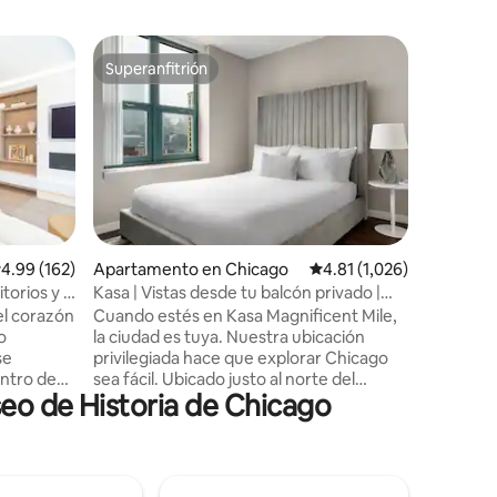
Apartame
Superanfitrión
Favorit
rido
Superanfitrión
Favorit
Apartame
Park, ¡ce
Encantam
actualiz
apartame
Park. Este es el lugar perfecto para
quedarte
que está
grande d
zoológico
alificación promedio: 4.99 de 5, 162 reseñas
4.99 (162)
Apartamento en Chicago
Calificación promedio: 4
4.81 (1,026)
país, res
torios y 3
Kasa | Vistas desde tu balcón privado |
nacional,
Chicago
el corazón
Cuando estés en Kasa Magnificent Mile,
museos, 
o
la ciudad es tuya. Nuestra ubicación
Mientras 
se
privilegiada hace que explorar Chicago
acogedora
entro de
sea fácil. Ubicado justo al norte del
en la coc
eo de Historia de Chicago
 Park, el
centro de Chicago, estarás a pocos
enjuágat
da
pasos de Oak Street Beach, a pocos
lluvia o 
ento de
pasos de Michigan Avenue y Millennium
tamaño q
en el
Park. Con servicios fantásticos, nuestros
oso y
apartamentos son ideales para estancias