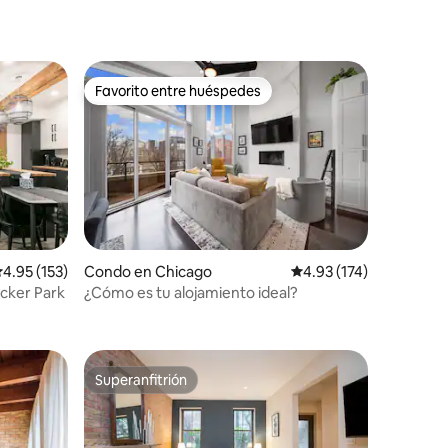
Favorito entre huéspedes
rido
Favorito entre huéspedes
alificación promedio: 4.95 de 5, 153 reseñas
4.95 (153)
Condo en Chicago
Calificación promedio: 
4.93 (174)
cker Park
¿Cómo es tu alojamiento ideal?
Superanfitrión
rido
Superanfitrión