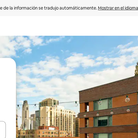
e de la información se tradujo automáticamente. 
Mostrar en el idioma
n las teclas de flecha hacia arriba y hacia abajo o explora con el tact