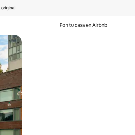
 original
Pon tu casa en Airbnb
o o desliza el dedo.