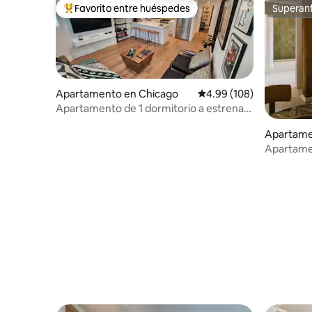
Favorito entre huéspedes
Superanf
Favorito entre huéspedes preferido
Superanf
Apartamento en Chicago
Calificación promedio: 
4.99 (108)
Apartamento de 1 dormitorio a estrenar:
confort de lujo con baño de hidromasaje
Apartame
Apartame
Chicago 