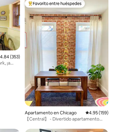
Favorito entre huéspedes
Favorito entre huéspedes preferido
alificación promedio: 4.84 de 5, 353 reseñas
4.84 (353)
rk, ¡a
Apartamento en Chicago
Calificación promedio: 
4.95 (159)
【Central】 - Divertido apartamento
ecléctico de 1 dormitorio en Wicker Park