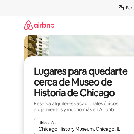
Omite
Part
el
contenido
Lugares para quedarte
cerca de Museo de
Historia de Chicago
Reserva alquileres vacacionales únicos,
alojamientos y mucho más en Airbnb
Ubicación
Cuando los resultados estén disponibles, navega co