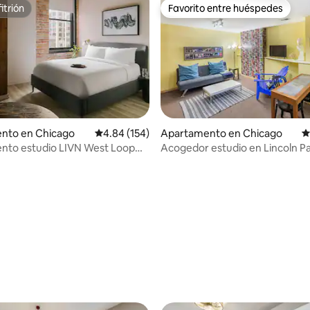
itrión
Favorito entre huéspedes
itrión
Favorito entre huéspedes
4.99 de 5, 108 reseñas
nto en Chicago
Calificación promedio: 4.84 de 5, 154 reseñas
4.84 (154)
Apartamento en Chicago
C
nto estudio LIVN West Loop
Acogedor estudio en Lincoln Pa
Queen
unos pasos del zoológico!