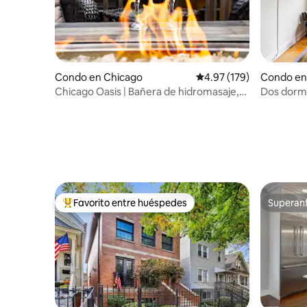
Condo en Chicago
Calificación promedio: 
4.97 (179)
Condo en
Chicago Oasis | Bañera de hidromasaje,
Dos dormi
patio y chimenea
Park
Favorito entre huéspedes
Superanf
Favorito entre huéspedes preferido
Superanf