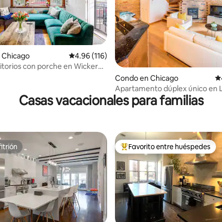
4.97 de 5, 179 reseñas
 Chicago
Calificación promedio: 4.96 de 5, 116 reseñas
4.96 (116)
torios con porche en Wicker
Condo en Chicago
Ca
Apartamento dúplex único en L
Casas vacacionales para familias
Park
itrión
Favorito entre huéspedes
itrión
Favorito entre huéspedes prefe