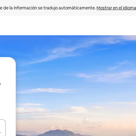
e de la información se tradujo automáticamente. 
Mostrar en el idioma
n las teclas de flecha hacia arriba y hacia abajo o explora con el tact