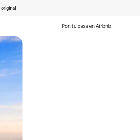
 original
Pon tu casa en Airbnb
o o desliza el dedo.