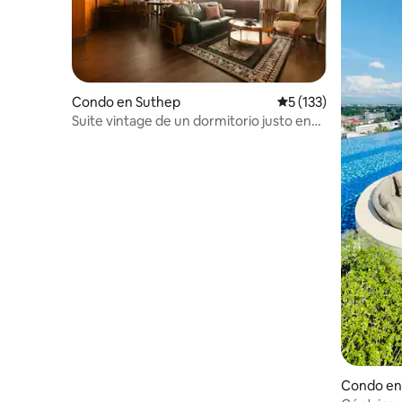
Condo en Suthep
Calificación promedi
5 (133)
Suite vintage de un dormitorio justo en
Nimman
Condo en