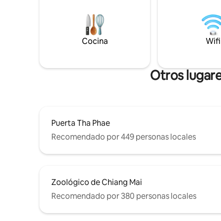
tamaño de la habitación es de 16-20
cocina del
metros cuadrados. La habitación en sí
al lago, l
está totalmente amueblada (con aire
de masajes
acondicionado, TV). Cada habitación
jacuzzi. 
Cocina
Wifi
también tiene un baño privado con
animales 
ducha a ras de suelo. Fácil acceso a la
un gallin
ciudad a pie, en bicicleta, en scooter, en
verduras f
taxi local, Bolt, Grab, Uber.
Otros lugare
Puerta Tha Phae
Recomendado por 449 personas locales
Zoológico de Chiang Mai
Recomendado por 380 personas locales