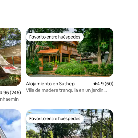
Favorito entre huéspedes
Favorito entre huéspedes
Alojamiento en Suthep
Calificación promedio
4.9 (60)
Villa de madera tranquila en un jardín
lificación promedio: 4.96 de 5, 246 reseñas
4.96 (246)
secreto en el centro
anhaemin
Favorito entre huéspedes
rido
Favorito entre huéspedes