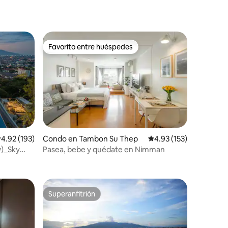
Favorito entre huéspedes
Favorito entre huéspedes
alificación promedio: 4.92 de 5, 193 reseñas
4.92 (193)
Condo en Tambon Su Thep
Calificación promedio: 
4.93 (153)
w)_Sky
Pasea, bebe y quédate en Nimman
Superanfitrión
rido
Superanfitrión