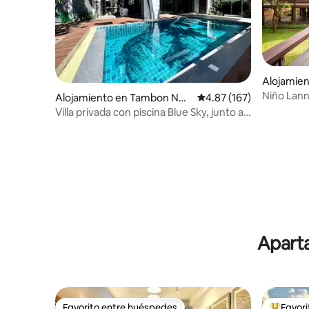
Alojamie
g
Niño Lann
Alojamiento en Tambon Non
Calificación promedio: 
4.87 (167)
g Hoi
Villa privada con piscina Blue Sky, junto a
la piscina, cerca del aeropuerto
Aparta
Favorito entre huéspedes
Favor