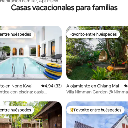
Habitación Familiar, Apt Piscina
Casas vacacionales para familias
 entre huéspedes
Favorito entre huéspedes
 entre huéspedes
Favorito entre huéspedes
io: 5 de 5, 76 reseñas
to en Nong Kwai
Calificación promedio: 4.94 de 5, 33 reseñas
4.94 (33)
Alojamiento en Chiang Mai
Ca
ntica con piscina: oasis
Villa Nimman Garden @ Nimm
te
 entre huéspedes
Favorito entre huéspedes
 entre huéspedes
Favorito entre huéspedes prefe