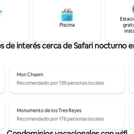
 pabellón de la sala, la sala junto
desayuno, recogida en el aero
a cancha de Badmington, el área
furgoneta con aire acondiciona
, la piscina de 12x4 m y el
conductor (para una estancia 
Estac
Puedes alimentar a nuestros
2 noches), internet y cable. Protección
Piscina
gratu
y con una granja de verduras y
externa de CCTV. Todas las pe
inst
ero, puedes tener huevos y
deben mostrar un documento 
rescas todos los días.
identidad.
s de interés cerca de Safari nocturno 
Mon Chaem
Recomendado por 139 personas locales
Monumento de los Tres Reyes
Recomendado por 176 personas locales
Condominios vacacionales con wifi