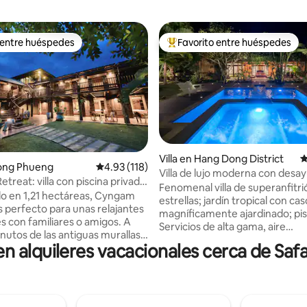
 entre huéspedes
Favorito entre huéspedes
 entre huéspedes
Favorito entre huéspedes prefe
Villa en Hang Dong District
C
4.98 de 5, 109 reseñas
Nong Phueng
Calificación promedio: 4.93 de 5, 118 reseñas
4.93 (118)
Villa de lujo moderna con desa
treat: villa con piscina privada
piscina, cascada y 5 estrellas
Fenomenal villa de superanfitri
o en 1,21 hectáreas, Cyngam
estrellas; jardín tropical con ca
s perfecto para unas relajantes
magníficamente ajardinado; pis
s con familiares o amigos. A
Servicios de alta gama, aire
nutos de las antiguas murallas y
acondicionado completo, todo d
 alquileres vacacionales cerca de Safa
erto de la ciudad de Chiang Mai.
Ideal para escapadas romántica
en el lugar para ayudarte con
vacaciones en familia y pequeño
 necesidades. Desayuno de
No se permite fumar. Criada, ja
uestros terrenos
chef. Magnífico desayuno gratu
 villa principal, el comedor y la
la tarde y comidas bajo pedido. Gratis: