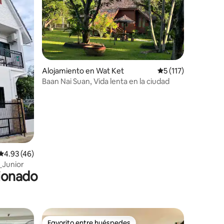
Alojamiento en Wat Ket
Calificación promed
5 (117)
Baan Nai Suan, Vida lenta en la ciudad
Calificación promedio: 4.93 de 5, 46 reseñas
4.93 (46)
_Junior
cionado
Favorito entre huéspedes