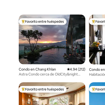
Favorito entre huéspedes
Favor
Favorito entre huéspedes preferido
Favorito
Condo en Chang Khlan
Calificación promedio: 
4.94 (212)
Condo en
Astra Condo cerca de OldCity&night
Habitació
Bazaar cerca del mercado nocturno y la
moda de 
ciudad vieja, con piscina infinita
Favorito entre huéspedes
Favor
Favorito entre huéspedes preferido
Favorito