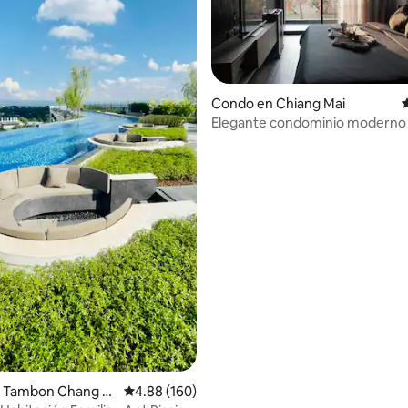
o: 5 de 5, 133 reseñas
Condo en Chiang Mai
C
Elegante condominio moderno
metros cuadrados en el popula
Nimman–MAYA
 Tambon Chang K
Calificación promedio: 4.88 de 5, 160 reseñas
4.88 (160)