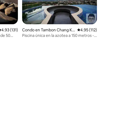
alificación promedio: 4.93 de 5, 131 reseñas
4.93 (131)
Condo en Tambon Chang Kh
Calificación promedio:
4.95 (112)
lan
 de 50
Piscina única en la azotea a 150 metros -
r
Nuevo apartamento en Chiang Mai