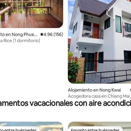
nto en Nong Phuen
Calificación promedio: 4.96 de 5, 156 reseñas
4.96 (156)
a Rice (1 dormitorio)
4.87 de 5, 167 reseñas
Alojamiento en Nong Kwai
Acogedora casa en Chiang Mai
mentos vacacionales con aire acondi
ito entre huéspedes
Favorito entre huéspedes