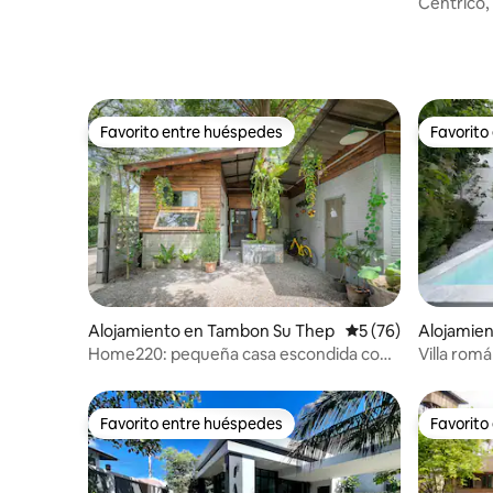
hlan
Céntrico, 
de Lujo
Favorito entre huéspedes
Favorito
Favorito entre huéspedes
Favorito
Alojamiento en Tambon Su Thep
Calificación promed
5 (76)
Alojamien
Home220: pequeña casa escondida con
Villa romá
jardín
exuberan
Favorito entre huéspedes
Favorito
Favorito entre huéspedes
Favorito