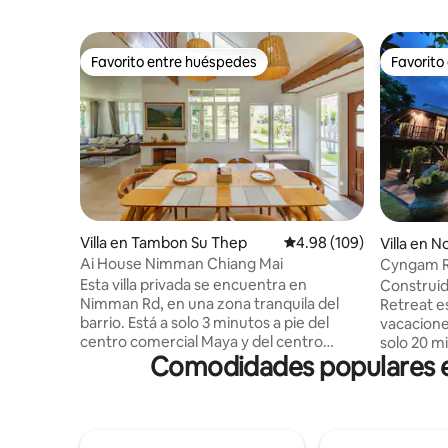
Favorito entre huéspedes
Favorito
Favorito entre huéspedes
Favorito
Villa en Tambon Su Thep
Calificación promedio: 
4.98 (109)
Villa en 
Ai House Nimman Chiang Mai
Cyngam Re
y servicio
Esta villa privada se encuentra en
Construid
Nimman Rd, en una zona tranquila del
Retreat e
barrio. Está a solo 3 minutos a pie del
vacacione
centro comercial Maya y del centro
solo 20 mi
Comodidades populares en
comercial One Nimman. La villa tiene 4
el aeropu
dormitorios y 4 baños. Hay un amplio
Personal 
jardín y una plaza de aparcamiento
todas tus
privada. El casco antiguo de Chiang Mai y
cortesía incluido. N
el aeropuerto están a solo 10 minutos. El
incluyen la