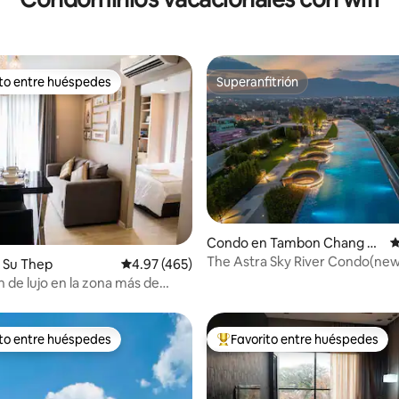
ito entre huéspedes
Superanfitrión
 entre huéspedes preferido
Superanfitrión
Condo en Tambon Chang K
C
hlan
The Astra Sky River Condo(ne
4.94 de 5, 212 reseñas
 Su Thep
Calificación promedio: 4.97 de 5, 465 reseñas
4.97 (465)
Pool_CityView*
n de lujo en la zona más de
Nimman/vistas a la montaña
ito entre huéspedes
Favorito entre huéspedes
 entre huéspedes preferido
Favorito entre huéspedes prefe