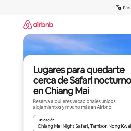
Omite
Part
el
contenido
Lugares para quedarte
cerca de Safari nocturno
en Chiang Mai
Reserva alquileres vacacionales únicos,
alojamientos y mucho más en Airbnb
Ubicación
Cuando los resultados estén disponibles, navega co