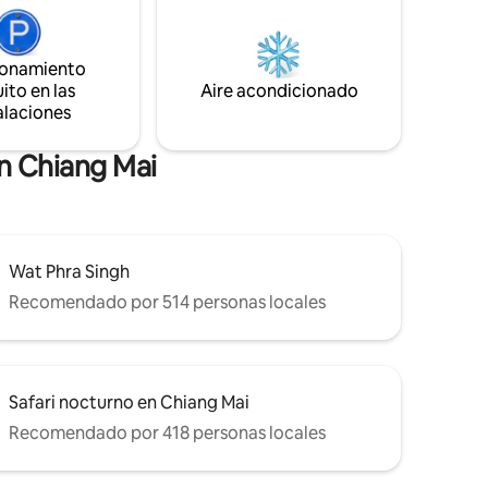
encuentra en una colina con vistas al
puerto con
valle de Pong Yaeng, donde los aldeanos
do y
locales viven una vida sencilla cultivando
mínima de
ionamiento
café, flores, frutas y verduras. Para
ito en las
Aire acondicionado
noticias y actualizaciones: Línea:
rsonas
alaciones
@muangkhamcabin FB: Muangkham
de
Cabin IG: muangkhamcabin
en Chiang Mai
Wat Phra Singh
Recomendado por 514 personas locales
Safari nocturno en Chiang Mai
Recomendado por 418 personas locales