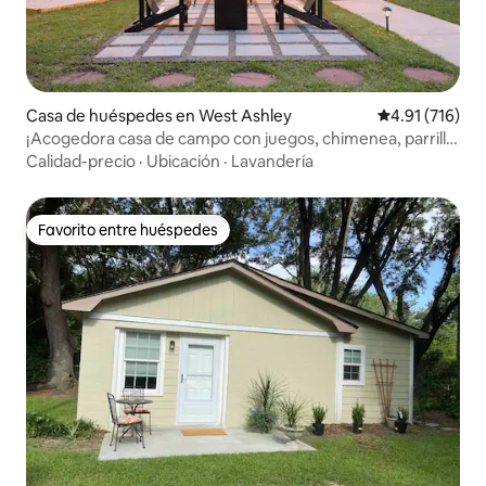
Casa de huéspedes en West Ashley
Calificación p
4.91 (716)
¡Acogedora casa de campo con juegos, chimenea, parrilla
y mucho más!
Calidad-precio
·
Ubicación
·
Lavandería
Favorito entre huéspedes
Favorito entre huéspedes