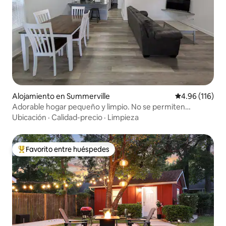
Alojamiento en Summerville
Calificación p
4.96 (116)
Adorable hogar pequeño y limpio. No se permiten
fumadores ni mascotas.
Ubicación
·
Calidad-precio
·
Limpieza
Favorito entre huéspedes
Favorito entre huéspedes preferido