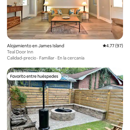
Alojamiento en James Island
Calificación 
4.77 (97)
Teal Door Inn
Calidad-precio
·
Familiar
·
En la cercanía
Favorito entre huéspedes
Favorito entre huéspedes