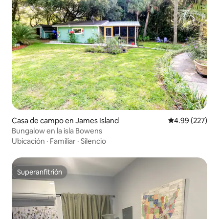
Casa de campo en James Island
Calificación pr
4.99 (227)
Bungalow en la isla Bowens
Ubicación
·
Familiar
·
Silencio
Superanfitrión
Superanfitrión