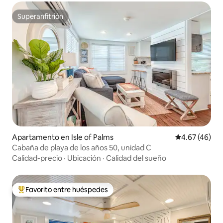
Superanfitrión
Superanfitrión
Apartamento en Isle of Palms
Calificación 
4.67 (46)
Cabaña de playa de los años 50, unidad C
Calidad-precio
·
Ubicación
·
Calidad del sueño
Favorito entre huéspedes
Favorito entre huéspedes preferido