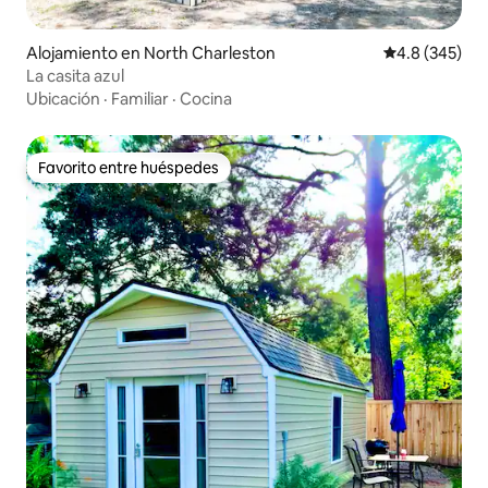
Alojamiento en North Charleston
Calificación p
4.8 (345)
La casita azul
Ubicación
·
Familiar
·
Cocina
Favorito entre huéspedes
Favorito entre huéspedes