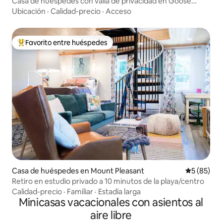
Casa de huéspedes con valla de privacidad en Goose
Creek
Ubicación
·
Calidad-precio
·
Acceso
Favorito entre huéspedes
Favorito entre huéspedes preferido
Casa de huéspedes en Mount Pleasant
Calificaci
5 (85)
Retiro en estudio privado a 10 minutos de la playa/centro
Calidad-precio
·
Familiar
·
Estadía larga
Minicasas vacacionales con asientos al
aire libre