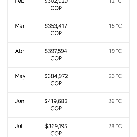
Feb
$302,929
12 °C
COP
Mar
$353,417
15 °C
COP
Abr
$397,594
19 °C
COP
May
$384,972
23 °C
COP
Jun
$419,683
26 °C
COP
Jul
$369,195
28 °C
COP