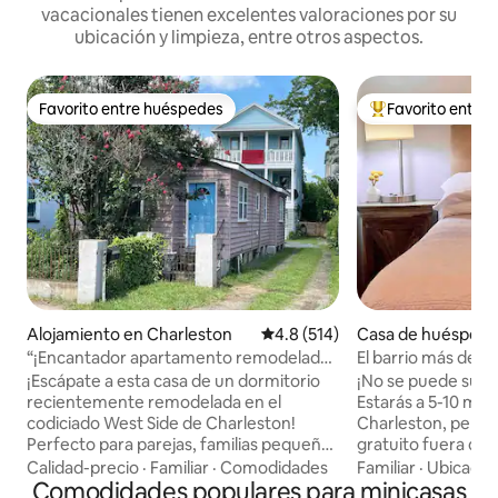
vacacionales tienen excelentes valoraciones por su
ubicación y limpieza, entre otros aspectos.
Favorito entre huéspedes
Favorito entre
Favorito entre huéspedes
Favorito entre hu
Alojamiento en Charleston
Calificación promedio: 4.8 de 5
4.8 (514)
Casa de huéspede
t Ashley
“¡Encantador apartamento remodelado
El barrio más de 
de 1 dormitorio, casa completa,
¡Escápate a esta casa de un dormitorio
¡No se puede super
capacidad para 4 personas!”
recientemente remodelada en el
Estarás a 5-10 min
codiciado West Side de Charleston!
Charleston, pero 
Perfecto para parejas, familias pequeñas
gratuito fuera de l
o hasta 4 huéspedes. Dormitorio privado
caminando a doce
Calidad-precio
·
Familiar
·
Comodidades
Familiar
·
Ubicació
con cama tamaño queen, además de
Comodidades populares para minicasas
restaurantes, cafe