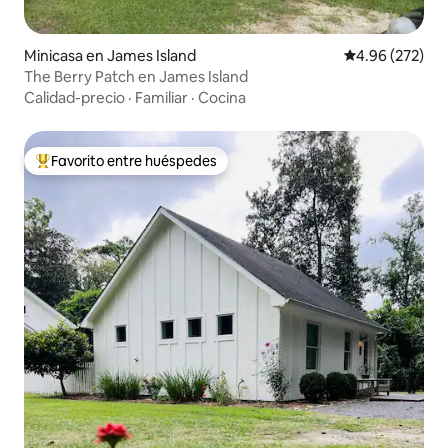
Minicasa en James Island
Calificación pr
4.96 (272)
The Berry Patch en James Island
Calidad-precio
·
Familiar
·
Cocina
Favorito entre huéspedes
Favorito entre huéspedes preferido