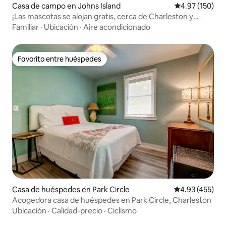
Casa de campo en Johns Island
Calificación p
4.97 (150)
¡Las mascotas se alojan gratis, cerca de Charleston y
Kiawah!
Familiar
·
Ubicación
·
Aire acondicionado
Favorito entre huéspedes
Favorito entre huéspedes
Casa de huéspedes en Park Circle
Calificación pr
4.93 (455)
Acogedora casa de huéspedes en Park Circle, Charleston
Ubicación
·
Calidad-precio
·
Ciclismo