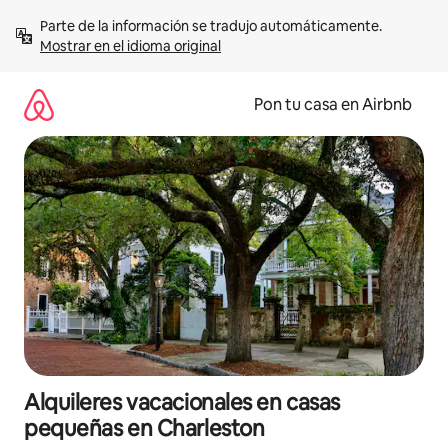
Omite
Parte de la información se tradujo automáticamente. 
el
Mostrar en el idioma original
contenido
Pon tu casa en Airbnb
Alquileres vacacionales en casas
pequeñas en Charleston