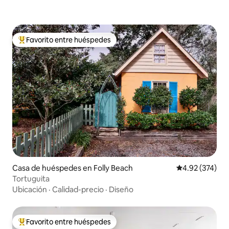
Favorito entre huéspedes
Favorito entre huéspedes preferido
Casa de huéspedes en Folly Beach
Calificación pr
4.92 (374)
Tortuguita
Ubicación
·
Calidad-precio
·
Diseño
Favorito entre huéspedes
Favorito entre huéspedes preferido