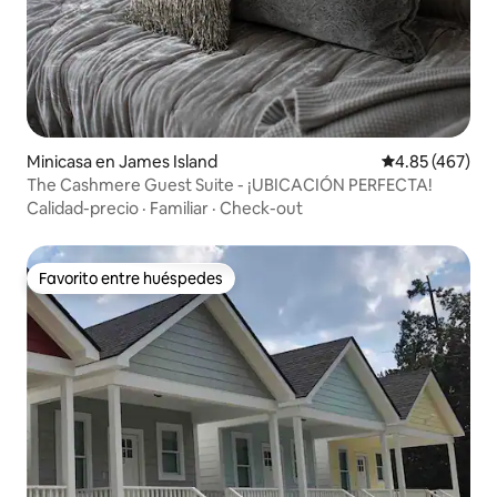
Minicasa en James Island
Calificación pr
4.85 (467)
The Cashmere Guest Suite - ¡UBICACIÓN PERFECTA!
Calidad-precio
·
Familiar
·
Check-out
Favorito entre huéspedes
Favorito entre huéspedes