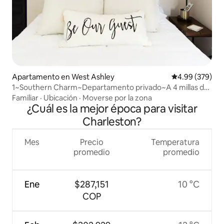
Apartamento en West Ashley
Calificación pr
4.99 (379)
1~Southern Charm~Departamento privado~A 4 millas del
centro
Familiar
·
Ubicación
·
Moverse por la zona
¿Cuál es la mejor época para visitar
Charleston?
Mes
Precio
Temperatura
promedio
promedio
Ene
$287,151
10 °C
COP