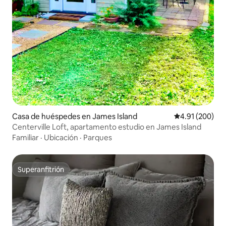
Casa de huéspedes en James Island
Calificación pr
4.91 (200)
Centerville Loft, apartamento estudio en James Island
Familiar
·
Ubicación
·
Parques
Superanfitrión
Superanfitrión