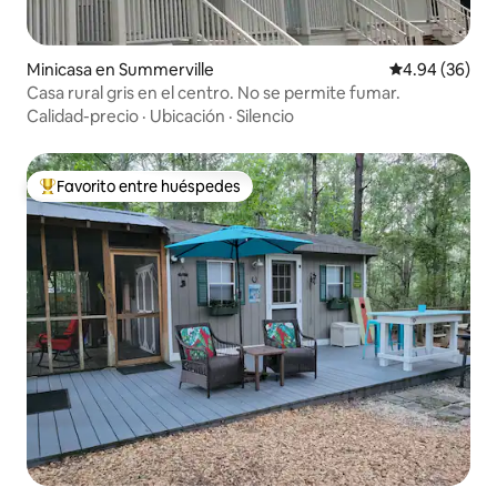
Minicasa en Summerville
Calificación p
4.94 (36)
Casa rural gris en el centro. No se permite fumar.
Calidad-precio
·
Ubicación
·
Silencio
Favorito entre huéspedes
Favorito entre huéspedes preferido