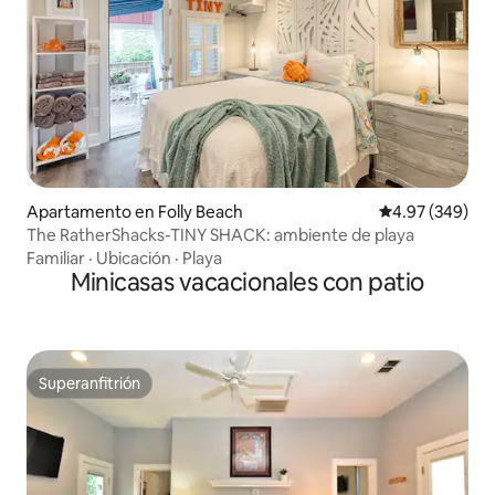
Apartamento en Folly Beach
Calificación pr
4.97 (349)
The RatherShacks-TINY SHACK: ambiente de playa
Familiar
·
Ubicación
·
Playa
Minicasas vacacionales con patio
Superanfitrión
Superanfitrión