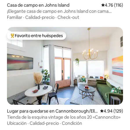
Casa de campo en Johns Island
Calificación p
4.76 (116)
¡Elegante casa de campo en Johns Island con cama
tamaño king y TV inteligentes!
Familiar
·
Calidad-precio
·
Check-out
Favorito entre huéspedes
Favorito entre huéspedes preferido
Lugar para quedarse en Cannonborough/Elli
Calificación pr
4.94 (129)
ottborough
Tienda de la esquina vintage de los años 20 «Cannoncito»
Ubicación
·
Calidad-precio
·
Condición