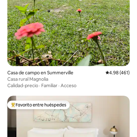
Casa de campo en Summerville
Calificación pr
4.98 (461)
Casa rural Magnolia
Calidad-precio
·
Familiar
·
Acceso
Favorito entre huéspedes
Favorito entre huéspedes preferido