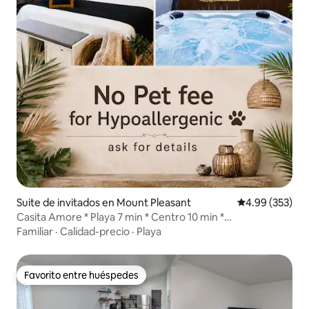
Suite de invitados en Mount Pleasant
Calificación pr
4.99 (353)
Casita Amore * Playa 7 min * Centro 10 min *
Hipoalergénico * Perros *
Familiar
·
Calidad-precio
·
Playa
Favorito entre huéspedes
Favorito entre huéspedes