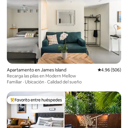
Apartamento en James Island
Calificación pr
4.96 (506)
Recarga las pilas en Modern Mellow
Familiar
·
Ubicación
·
Calidad del sueño
Favorito entre huéspedes
Favorito entre huéspedes preferido