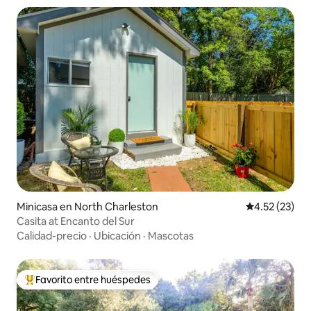
Minicasa en North Charleston
Calificación 
4.52 (23)
Casita at Encanto del Sur
Calidad-precio
·
Ubicación
·
Mascotas
Favorito entre huéspedes
Favorito entre huéspedes preferido