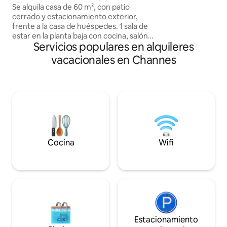
Se alquila casa de 60 m², con patio
típico de Troyan. I
cerrado y estacionamiento exterior,
amigos que aprecian
frente a la casa de huéspedes. 1 sala de
arquitectura. Las 
estar en la planta baja con cocina, salón y
las campanas deb
Servicios populares en alquileres
chimenea. 1 baño en la planta baja En el
primer piso, 2 habitaciones
vacacionales en Channes
comunicadas, una primera habitación
principal con una cama doble de
160x200. Al fondo, una habitación para
niños con dos camas individuales de
120 x 190 y 90 x 190. Es una casa que
combina la comodidad de las
instalaciones modernas con el encanto
de la piedra antigua. Calefacción con
estufa de leña y radiadores eléctricos.
Cocina
Wifi
Estacionamiento