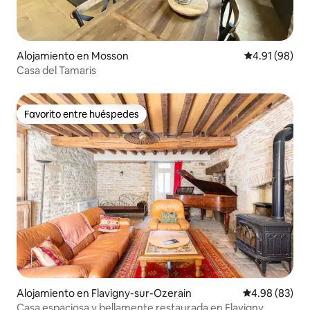
Alojamiento en Mosson
Calificación 
4.91 (98)
Casa del Tamaris
Favorito entre huéspedes
Favorito entre huéspedes
Alojamiento en Flavigny-sur-Ozerain
Calificación p
4.98 (83)
Casa espaciosa y bellamente restaurada en Flavigny