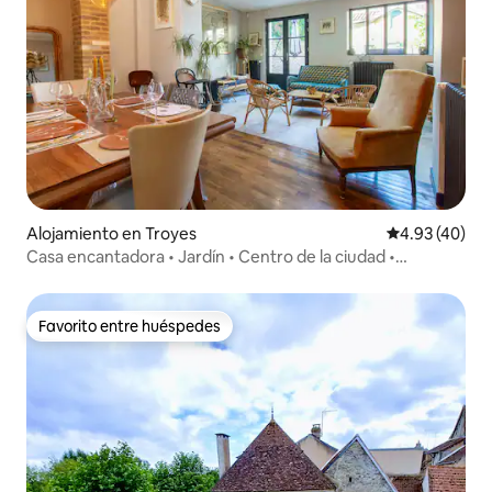
Alojamiento en Troyes
Calificación 
4.93 (40)
Casa encantadora • Jardín • Centro de la ciudad •
7 huéspedes
Favorito entre huéspedes
Favorito entre huéspedes