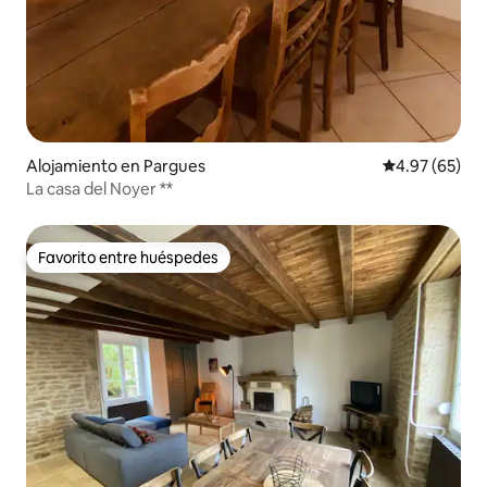
Alojamiento en Pargues
Calificación p
4.97 (65)
La casa del Noyer **
Favorito entre huéspedes
Favorito entre huéspedes