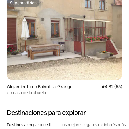
Superanfitrión
Superanfitrión
Alojamiento en Balnot-la-Grange
Calificación p
4.82 (65)
en casa de la abuela
Destinaciones para explorar
Destinos a un paso de ti
Los mejores lugares de interés más 