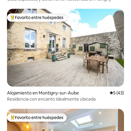
Favorito entre huéspedes
Favorito entre huéspedes preferido
Alojamiento en Montigny-sur-Aube
Calificaci
5 (43)
Residencia con encanto idealmente ubicada
Favorito entre huéspedes
Favorito entre huéspedes preferido