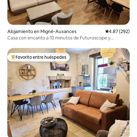
Alojamiento en Migné-Auxances
Calificación pr
4.87 (292)
Casa con encanto a 10 minutos de Futuroscope y
Aquascope
Favorito entre huéspedes
Favorito entre huéspedes preferido