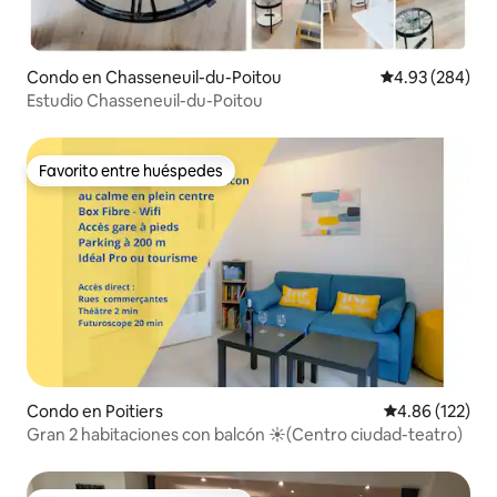
Condo en Chasseneuil-du-Poitou
Calificación pr
4.93 (284)
Estudio Chasseneuil-du-Poitou
Favorito entre huéspedes
Favorito entre huéspedes
Condo en Poitiers
Calificación p
4.86 (122)
Gran 2 habitaciones con balcón ☀(Centro ciudad-teatro)