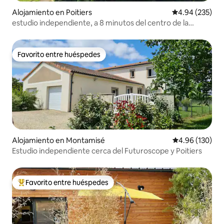
Alojamiento en Poitiers
Calificación pr
4.94 (235)
estudio independiente, a 8 minutos del centro de la
ciudad
Favorito entre huéspedes
Favorito entre huéspedes
Alojamiento en Montamisé
Calificación pr
4.96 (130)
Estudio independiente cerca del Futuroscope y Poitiers
Favorito entre huéspedes
Favorito entre huéspedes preferido