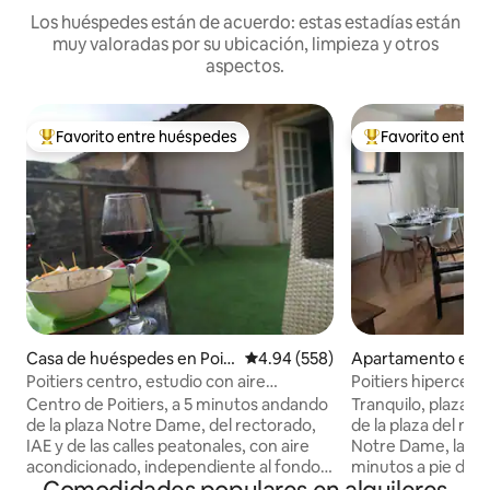
Los huéspedes están de acuerdo: estas estadías están
muy valoradas por su ubicación, limpieza y otros
aspectos.
Favorito entre huéspedes
Favorito entre
Favorito entre huéspedes preferido
Favorito entre hu
Casa de huéspedes en Poiti
Calificación promedio: 4.94 de 5
4.94 (558)
Apartamento en Po
ers
Poitiers centro, estudio con aire
Poitiers hipercent
acondicionado, terraza privada
m2
Centro de Poitiers, a 5 minutos andando
Tranquilo, plaza de
de la plaza Notre Dame, del rectorado,
de la plaza del mer
IAE y de las calles peatonales, con aire
Notre Dame, las ca
acondicionado, independiente al fondo
minutos a pie del r
de nuestro jardín. Terraza privada.
restaurantes y el 