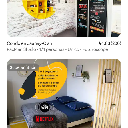
Condo en Jaunay-Clan
Calificación pr
4.83 (200)
PacMan Studio • 1/4 personas • Único • Futuroscope
Superanfitrión
Superanfitrión