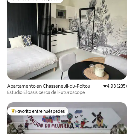
Favorito entre huéspedes
Apartamento en Chasseneuil-du-Poitou
Calificación pr
4.93 (235)
Estudio El oasis cerca del Futuroscope
Favorito entre huéspedes
Favorito entre huéspedes preferido