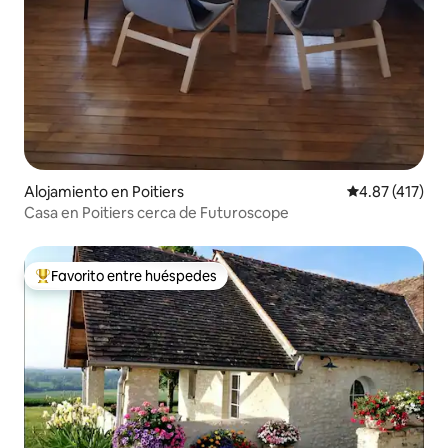
Alojamiento en Poitiers
Calificación p
4.87 (417)
Casa en Poitiers cerca de Futuroscope
Favorito entre huéspedes
Favorito entre huéspedes preferido