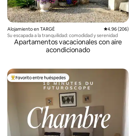
Alojamiento en TARGÉ
Calificación pr
4.96 (206)
Su escapada a la tranquilidad: comodidad y serenidad
Apartamentos vacacionales con aire
acondicionado
Favorito entre huéspedes
Favorito entre huéspedes preferido