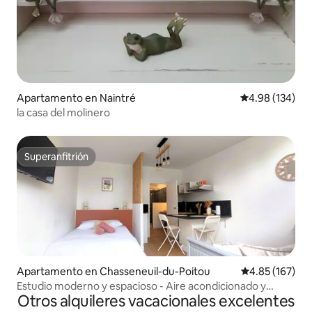
Apartamento en Naintré
Calificación pr
4.98 (134)
la casa del molinero
Superanfitrión
Superanfitrión
Apartamento en Chasseneuil-du-Poitou
Calificación p
4.85 (167)
Estudio moderno y espacioso - Aire acondicionado y
Otros alquileres vacacionales excelentes
Futuroscope