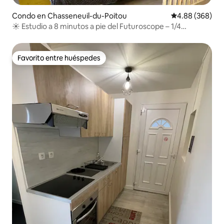
Condo en Chasseneuil-du-Poitou
Calificación pr
4.88 (368)
☀️ Estudio a 8 minutos a pie del Futuroscope – 1/4
personas
Favorito entre huéspedes
Favorito entre huéspedes