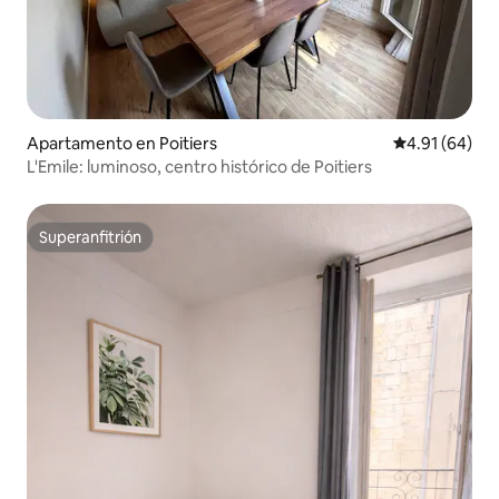
Apartamento en Poitiers
Calificación 
4.91 (64)
L'Emile: luminoso, centro histórico de Poitiers
Superanfitrión
Superanfitrión