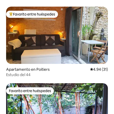
Favorito entre huéspedes
Favorito entre huéspedes preferido
Apartamento en Poitiers
Calificación 
4.94 (31)
Estudio del 44
Favorito entre huéspedes
Favorito entre huéspedes