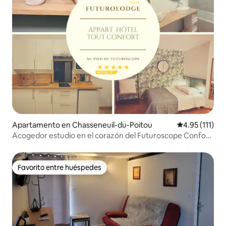
Apartamento en Chasseneuil-du-Poitou
Calificación p
4.95 (111)
Acogedor estudio en el corazón del Futuroscope Confort
asegurado
Favorito entre huéspedes
Favorito entre huéspedes