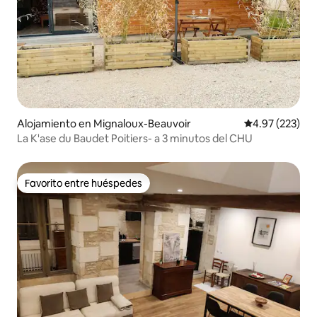
Alojamiento en Mignaloux-Beauvoir
Calificación pr
4.97 (223)
La K'ase du Baudet Poitiers- a 3 minutos del CHU
Favorito entre huéspedes
Favorito entre huéspedes