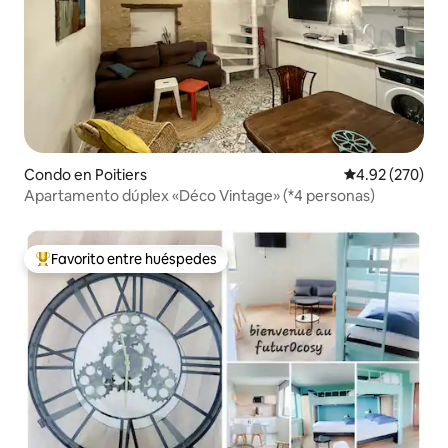
Condo en Poitiers
Calificación pr
4.92 (270)
Apartamento dúplex «Déco Vintage» (*4 personas)
Favorito entre huéspedes
Favorito entre huéspedes preferido