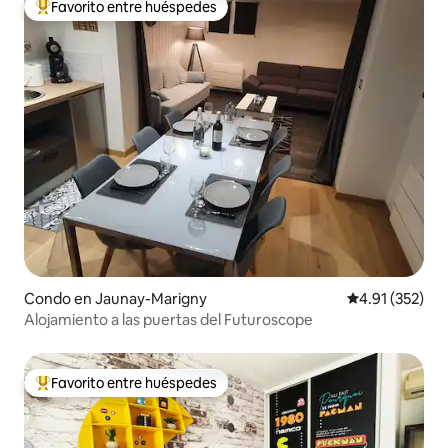
Favorito entre huéspedes
Favorito entre huéspedes preferido
Condo en Jaunay-Marigny
Calificación p
4.91 (352)
Alojamiento a las puertas del Futuroscope
Favorito entre huéspedes
Favorito entre huéspedes preferido