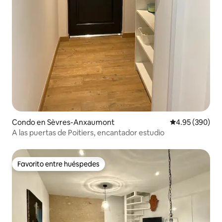
Condo en Sèvres-Anxaumont
Calificación pr
4.95 (390)
A las puertas de Poitiers, encantador estudio
Favorito entre huéspedes
Favorito entre huéspedes