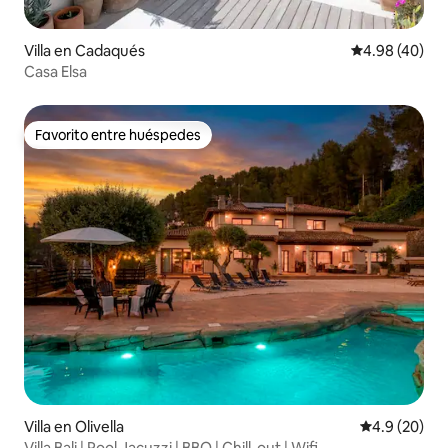
Villa en Cadaqués
Calificación p
4.98 (40)
Casa Elsa
Favorito entre huéspedes
Favorito entre huéspedes
Villa en Olivella
Calificación
4.9 (20)
Villa Bali | Pool Jacuzzi | BBQ | Chill-out | Wifi