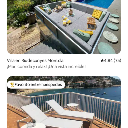
Villa en Riudecanyes Montclar
Calificación p
4.84 (75)
¡Mar, comida y relax! ¡Una vista increíble!
Favorito entre huéspedes
Favorito entre huéspedes preferido