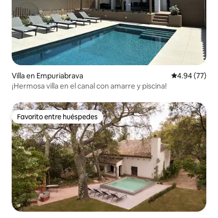
Villa en Empuriabrava
Calificación p
4.94 (77)
¡Hermosa villa en el canal con amarre y piscina!
Favorito entre huéspedes
Favorito entre huéspedes