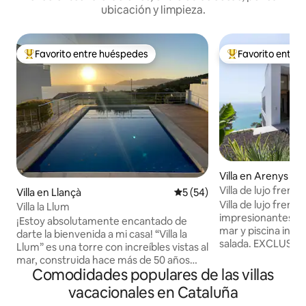
ubicación y limpieza.
Favorito entre huéspedes
Favorito entre
Favorito entre huéspedes preferido
Favorito entre hu
Villa en Arenys de
Villa de lujo frent
Villa en Llançà
Calificación promedio: 5 de 
5 (54)
Barcelona
Villa de lujo frent
Villa la Llum
impresionantes vi
¡Estoy absolutamente encantado de
mar y piscina infin
darte la bienvenida a mi casa! “Villa la
salada. EXCLUSIVAMENTE AMUEBLADO
Llum” es una torre con increíbles vistas al
con PRODUCTOS 
mar, construida hace más de 50 años
GEL DE DUCHA y 
Comodidades populares de las villas
como refugio para una hermosa actriz
Perfecto para una 
francesa. Esta propiedad ha estado en
vacacionales en Cataluña
confort cerca de l
mi familia durante 40 años, y es con gran