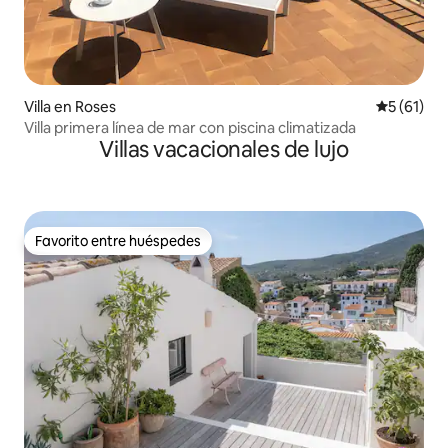
Villa en Roses
Calificaci
5 (61)
Villa primera línea de mar con piscina climatizada
Villas vacacionales de lujo
Favorito entre huéspedes
Favorito entre huéspedes