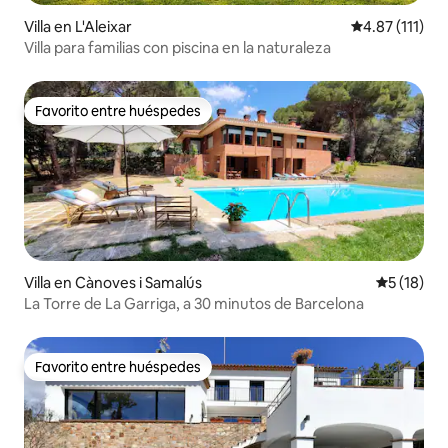
Villa en L'Aleixar
Calificación p
4.87 (111)
Villa para familias con piscina en la naturaleza
Favorito entre huéspedes
Favorito entre huéspedes
Villa en Cànoves i Samalús
Calificaci
5 (18)
La Torre de La Garriga, a 30 minutos de Barcelona
Favorito entre huéspedes
Favorito entre huéspedes