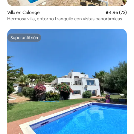
Villa en Calonge
Calificación p
4.96 (73)
Hermosa villa, entorno tranquilo con vistas panorámicas
Superanfitrión
Superanfitrión