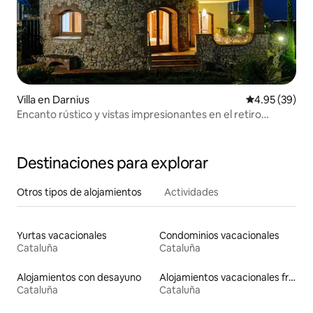
Villa en Darnius
Calificación p
4.95 (39)
Encanto rústico y vistas impresionantes en el retiro
Rocamalera
Destinaciones para explorar
Otros tipos de alojamientos
Actividades
Yurtas vacacionales
Condominios vacacionales
Cataluña
Cataluña
Alojamientos con desayuno
Alojamientos vacacionales frente a la playa
Cataluña
Cataluña