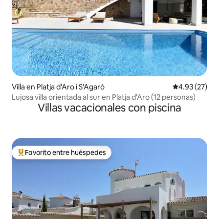
Villa en Platja d'Aro i S'Agaró
Calificación 
4.93 (27)
Lujosa villa orientada al sur en Platja d'Aro (12 personas)
Villas vacacionales con piscina
Favorito entre huéspedes
Favorito entre huéspedes preferido