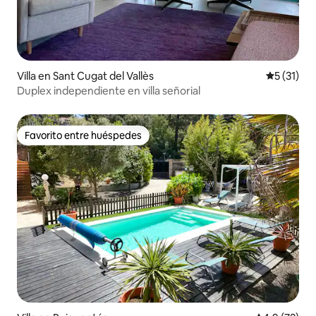
Villa en Sant Cugat del Vallès
Calificaci
5 (31)
Duplex independiente en villa señorial
Favorito entre huéspedes
Favorito entre huéspedes