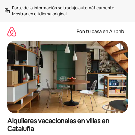
Omite
Parte de la información se tradujo automáticamente. 
el
Mostrar en el idioma original
contenido
Pon tu casa en Airbnb
Alquileres vacacionales en villas en
Cataluña