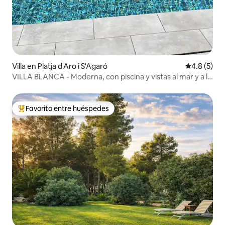
Villa en Platja d'Aro i S'Agaró
Calificació
4.8 (5)
VILLA BLANCA - Moderna, con piscina y vistas al mar y a la
ciudad
Favorito entre huéspedes
Favorito entre huéspedes preferido