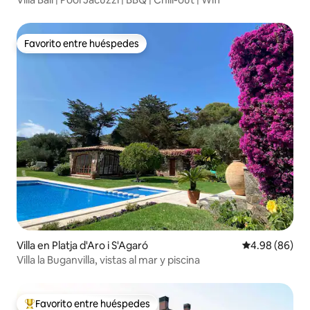
Favorito entre huéspedes
Favorito entre huéspedes
Villa en Platja d'Aro i S'Agaró
Calificación p
4.98 (86)
Villa la Buganvilla, vistas al mar y piscina
Favorito entre huéspedes
Favorito entre huéspedes preferido