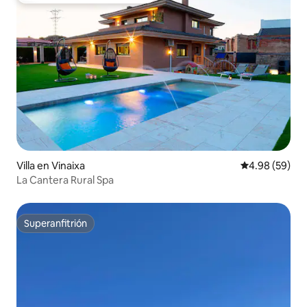
Villa en Vinaixa
Calificación p
4.98 (59)
La Cantera Rural Spa
Superanfitrión
Superanfitrión