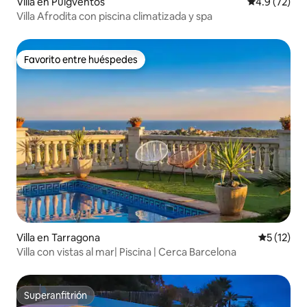
Villa en Puigventós
Calificación
4.9 (72)
Villa Afrodita con piscina climatizada y spa
Favorito entre huéspedes
Favorito entre huéspedes
Villa en Tarragona
Calificaci
5 (12)
Villa con vistas al mar| Piscina | Cerca Barcelona
Superanfitrión
Superanfitrión