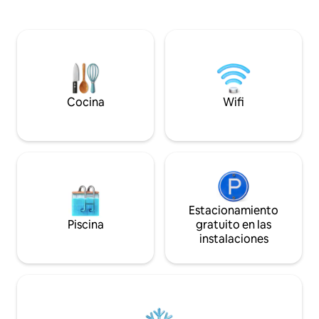
gran opción para q
entusiasmo que me embarco en este
se alojen cerca de
proyecto para convertirla en un
Situado en El Mare
verdadero paraíso de paz de 5 estrellas.
Barcelona y el com
Ubicada en uno de los lugares más
Brava. Número de RUA:
privilegiados de Llançà, la Villa te
ESFCTU00000811
sorprenderá con una combinación
063337-937
extraordinaria: sol, mar, vistas
maravillosas, tranquilidad y un entorno
Cocina
Wifi
natural único.
Estacionamiento
Piscina
gratuito en las
instalaciones