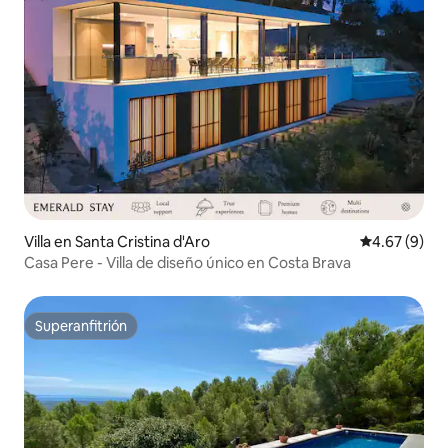
Villa en Santa Cristina d'Aro
Calificación
4.67 (9)
Casa Pere - Villa de diseño único en Costa Brava
Superanfitrión
Superanfitrión