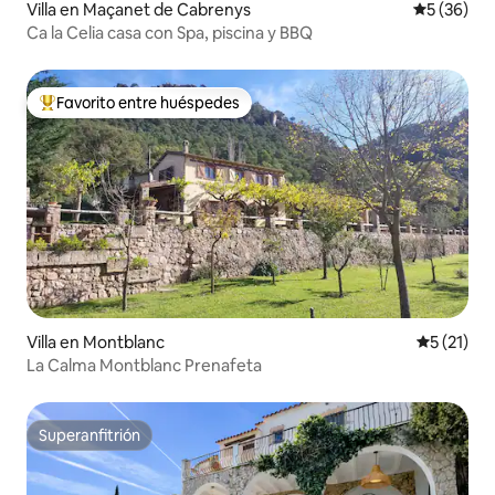
Villa en Maçanet de Cabrenys
Calificaci
5 (36)
Ca la Celia casa con Spa, piscina y BBQ
Favorito entre huéspedes
Favorito entre huéspedes preferido
Villa en Montblanc
Calificaci
5 (21)
La Calma Montblanc Prenafeta
Superanfitrión
Superanfitrión