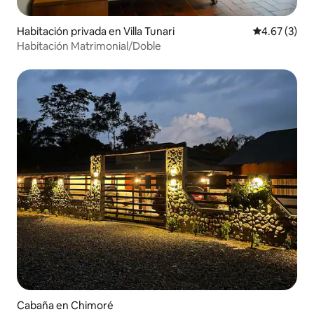
Habitación privada en Villa Tunari
Calificación
4.67 (3)
Habitación Matrimonial/Doble
Cabaña en Chimoré