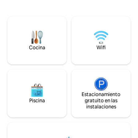
verde lleno de veg
locales y un destino auténtico donde los
un río que pasa po
turistas se encuentran con un interés
propiedad. En Quinta Las Piedras podrás
genuino.
encontrar paz y tr
para unos días de r
familia, amigos o 
tener un contacto 
naturaleza.
Cocina
Wifi
Estacionamiento
Piscina
gratuito en las
instalaciones