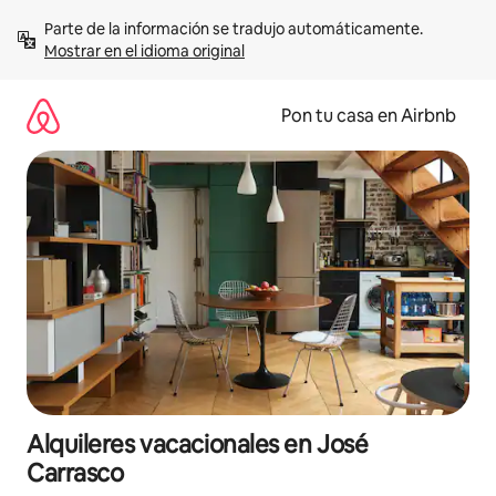
Omite
Parte de la información se tradujo automáticamente. 
el
Mostrar en el idioma original
contenido
Pon tu casa en Airbnb
Alquileres vacacionales en José
Carrasco