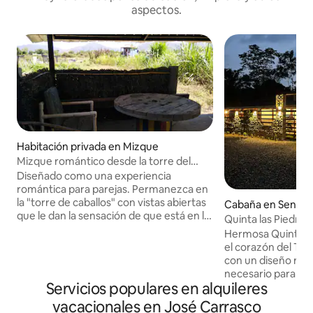
aspectos.
Habitación privada en Mizque
Mizque romántico desde la torre del
caballo
Diseñado como una experiencia
romántica para parejas. Permanezca en
la "torre de caballos" con vistas abiertas
Cabaña en Senda I
que le dan la sensación de que está en la
Quinta las Piedras
última casa en la frontera. Cocina
Hermosa Quinta c
completa y baño. Vecinos amistosos
el corazón del Tr
donde se obtiene leche fresca y queso.
con un diseño rust
Restaurantes cercanos. Río cerca para
necesario para un
nadar. Mizque es un lugar especial,
Servicios populares en alquileres
placentera alejado 
bonita plaza y uno de los mercados más
Un lugar rodeado d
vacacionales en José Carrasco
limpios de Bolivia. Grandes productos