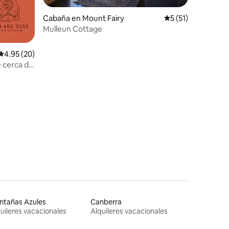
Cabaña en Mount Fairy
Calificación prome
5 (51)
Mulleun Cottage
Calificación promedio: 4.95 de 5, 20 reseñas
4.95 (20)
 cerca de
rellas
ntañas Azules
Canberra
uileres vacacionales
Alquileres vacacionales