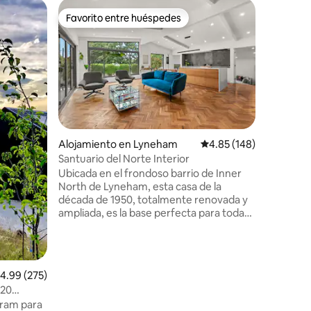
Loft en 
Favorito entre huéspedes
Favor
rido
Favorito entre huéspedes
Favorit
The Lof
El Loft@
increíble
Weereewa
una escar
base per
bicicleta
relajarse
Celebram
Alojamiento en Lyneham
Calificación promedio: 
4.85 (148)
interior 
Santuario del Norte Interior
clima. T
Ubicada en el frondoso barrio de Inner
silvestre
North de Lyneham, esta casa de la
plantar u
década de 1950, totalmente renovada y
huéspede
ampliada, es la base perfecta para todas
hierbas 
tus aventuras en Canberra. Se
nuestras 
encuentra a poca distancia a pie de
¡Sigue l
tiendas, pubs, cafeterías y parques. A
informac
pocos kilómetros del centro cívico de
alificación promedio: 4.99 de 5, 275 reseñas
4.99 (275)
Canberra, la casa está
 20
convenientemente cerca de las líneas de
a
gram para
autobús y tranvía, así como de los