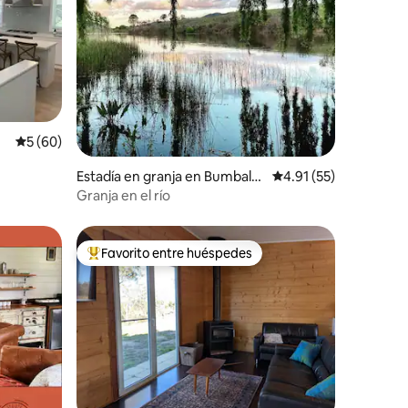
Calificación promedio: 5 de 5, 60 reseñas
5 (60)
Estadía en granja en Bumbalo
Calificación promedio:
4.91 (55)
ng
Granja en el río
Favorito entre huéspedes
Favorito entre huéspedes preferido