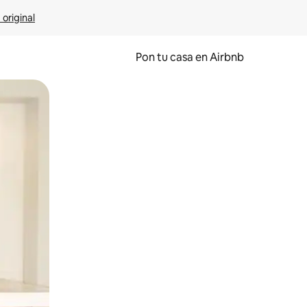
 original
Pon tu casa en Airbnb
o o desliza el dedo.