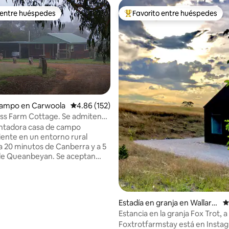
 entre huéspedes
Favorito entre huéspedes
 entre huéspedes
Favorito entre huéspedes prefe
campo en Carwoola
Calificación promedio: 4.86 de 5, 152 reseñas
4.86 (152)
ss Farm Cottage. Se admiten
o: 5 de 5, 207 reseñas
.
ntadora casa de campo
ente en un entorno rural
 a 20 minutos de Canberra y a 5
ueanbeyan. Se aceptan
 de una noche durante la
ero se aplica un mínimo de 2
iernes y sábados. Una casa
de planta abierta con una
Estadía en granja en Wallaro
C
año queen, una cama tamaño
o
Estancia en la granja Fox Trot, a
cama nido individual. Las
minutos del centro de Canberr
Foxtrotfarmstay está en Insta
des de la casa de campo