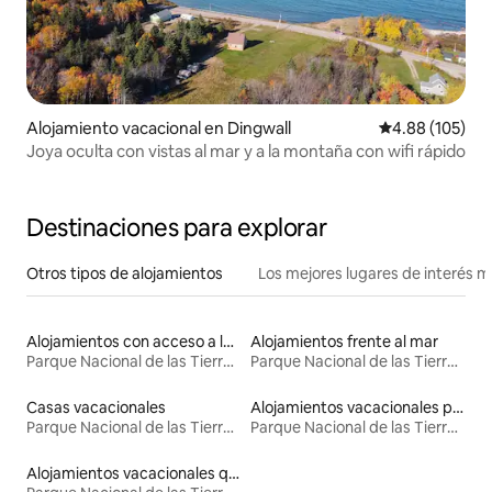
Alojamiento vacacional en Dingwall
Calificación pr
4.88 (105)
Joya oculta con vistas al mar y a la montaña con wifi rápido
Destinaciones para explorar
Otros tipos de alojamientos
Los mejores lugares de interés 
Alojamientos con acceso a la playa
Alojamientos frente al mar
Parque Nacional de las Tierras Altas de Cape Breton
Parque Nacional de las Tierras Altas de Cape Breton
Casas vacacionales
Alojamientos vacacionales para familias
Parque Nacional de las Tierras Altas de Cape Breton
Parque Nacional de las Tierras Altas de Cape Breton
Alojamientos vacacionales que admiten mascotas