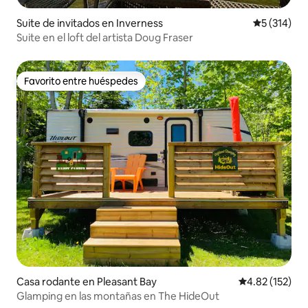
Suite de invitados en Inverness
Calificació
5 (314)
Suite en el loft del artista Doug Fraser
Favorito entre huéspedes
Favorito entre huéspedes
Casa rodante en Pleasant Bay
Calificación p
4.82 (152)
Glamping en las montañas en The HideOut