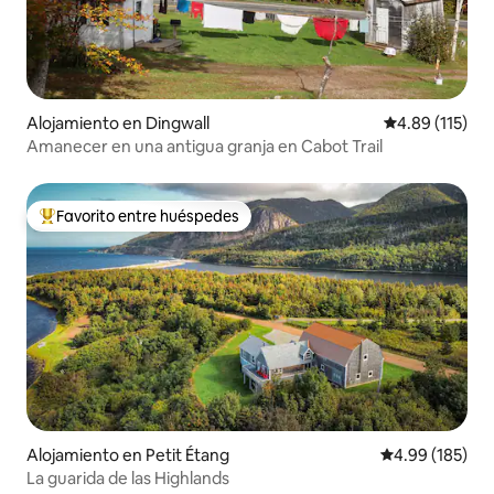
Alojamiento en Dingwall
Calificación p
4.89 (115)
Amanecer en una antigua granja en Cabot Trail
Favorito entre huéspedes
Favorito entre huéspedes preferido
Alojamiento en Petit Étang
Calificación pr
4.99 (185)
La guarida de las Highlands