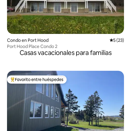
Condo en Port Hood
Calificaci
5 (23)
Port Hood Place Condo 2
Casas vacacionales para familias
Favorito entre huéspedes
Favorito entre huéspedes preferido