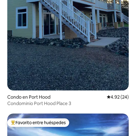
Condo en Port Hood
Calificación p
4.92 (24)
Condominio Port Hood Place 3
Favorito entre huéspedes
Favorito entre huéspedes preferido