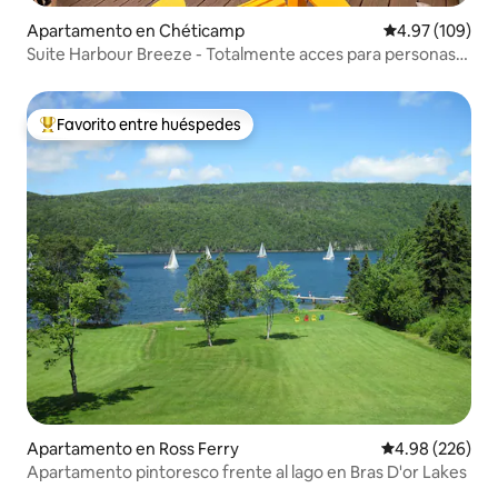
Apartamento en Chéticamp
Calificación pr
4.97 (109)
Suite Harbour Breeze - Totalmente acces para personas
con discapacidad
Favorito entre huéspedes
Favorito entre huéspedes preferido
Apartamento en Ross Ferry
Calificación pr
4.98 (226)
Apartamento pintoresco frente al lago en Bras D'or Lakes