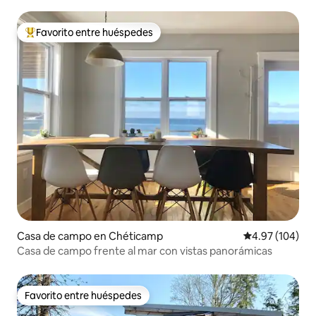
Favorito entre huéspedes
Favorito entre huéspedes preferido
Casa de campo en Chéticamp
Calificación pr
4.97 (104)
Casa de campo frente al mar con vistas panorámicas
Favorito entre huéspedes
Favorito entre huéspedes