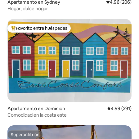
Apartamento en Sydney
Calificación pr
4.96 (206)
Hogar, dulce hogar
Favorito entre huéspedes
Favorito entre huéspedes preferido
Apartamento en Dominion
Calificación pr
4.99 (291)
Comodidad en la costa este
Superanfitrión
Superanfitrión