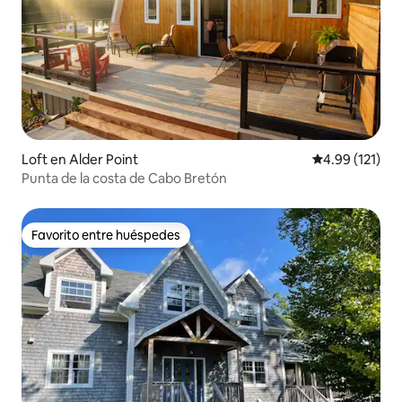
Loft en Alder Point
Calificación p
4.99 (121)
Punta de la costa de Cabo Bretón
Favorito entre huéspedes
Favorito entre huéspedes