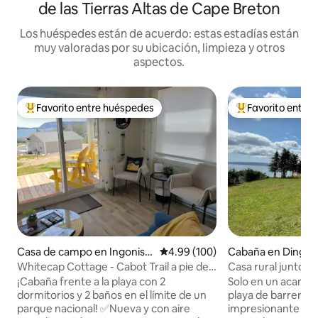
de las Tierras Altas de Cape Breton
Los huéspedes están de acuerdo: estas estadías están
muy valoradas por su ubicación, limpieza y otros
aspectos.
Favorito entre huéspedes
Favorito entre
Favorito entre huéspedes preferido
Favorito entre hu
Casa de campo en Ingonish
Calificación promedio: 4.99 de 5
4.99 (100)
Cabaña en Dingwa
Beach
Whitecap Cottage - Cabot Trail a pie de
Casa rural junto al
playa
Cabo Bretón
¡Cabaña frente a la playa con 2
Solo en un acanti
dormitorios y 2 baños en el límite de un
playa de barrera pr
parque nacional! ✅Nueva y con aire
impresionante vist