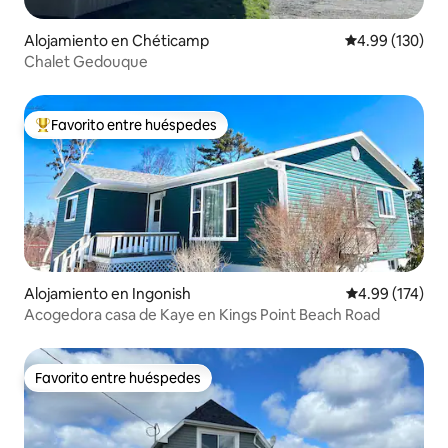
Alojamiento en Chéticamp
Calificación pr
4.99 (130)
Chalet Gedouque
Favorito entre huéspedes
Favorito entre huéspedes preferido
Alojamiento en Ingonish
Calificación p
4.99 (174)
Acogedora casa de Kaye en Kings Point Beach Road
Favorito entre huéspedes
Favorito entre huéspedes