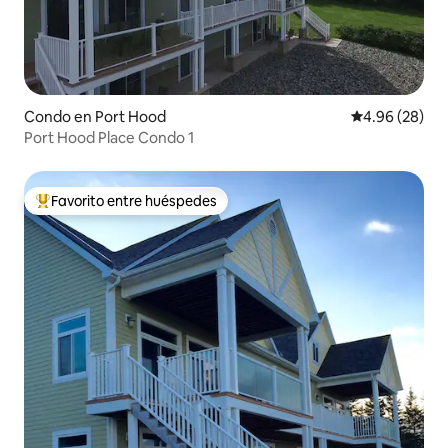
Condo en Port Hood
Calificación p
4.96 (28)
Port Hood Place Condo 1
Favorito entre huéspedes
Favorito entre huéspedes preferido