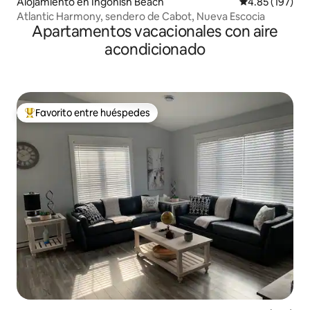
Alojamiento en Ingonish Beach
Calificación p
4.85 (197)
Atlantic Harmony, sendero de Cabot, Nueva Escocia
Apartamentos vacacionales con aire
acondicionado
Favorito entre huéspedes
Favorito entre huéspedes preferido