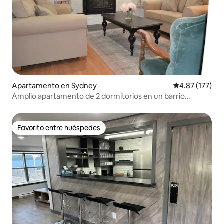
Apartamento en Sydney
Calificación p
4.87 (177)
Amplio apartamento de 2 dormitorios en un barrio
tranquilo
Favorito entre huéspedes
Favorito entre huéspedes