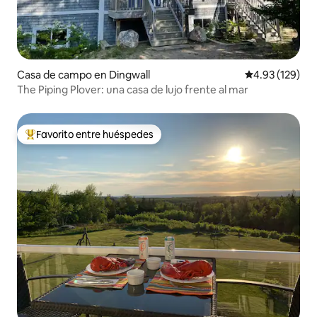
Casa de campo en Dingwall
Calificación p
4.93 (129)
The Piping Plover: una casa de lujo frente al mar
Favorito entre huéspedes
Favorito entre huéspedes preferido