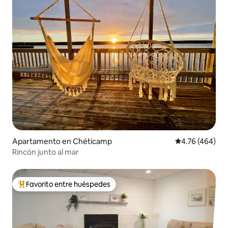
Apartamento en Chéticamp
Calificación pr
4.76 (464)
Rincón junto al mar
Favorito entre huéspedes
Favorito entre huéspedes preferido