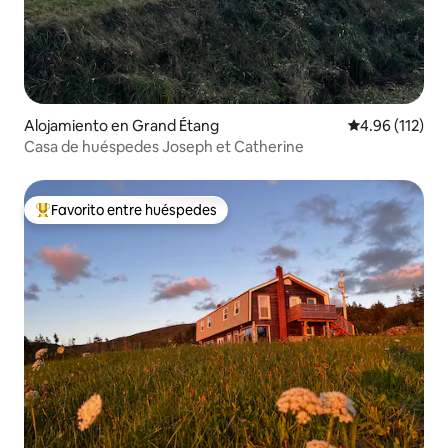
Alojamiento en Grand Étang
Calificación p
4.96 (112)
Casa de huéspedes Joseph et Catherine
Favorito entre huéspedes
Favorito entre huéspedes preferido