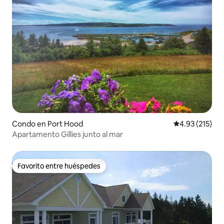
Condo en Port Hood
Calificación p
4.93 (215)
Apartamento Gillies junto al mar
Favorito entre huéspedes
Favorito entre huéspedes