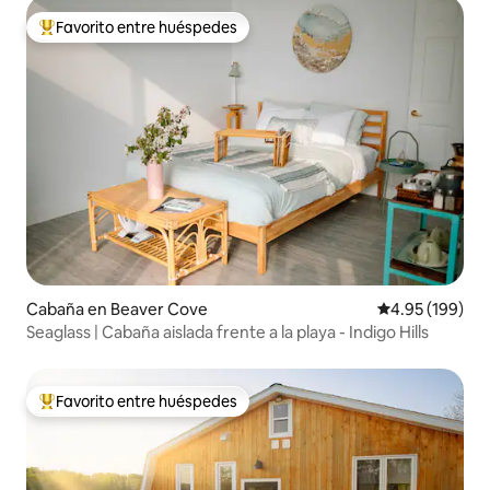
Favorito entre huéspedes
Favorito entre huéspedes preferido
Cabaña en Beaver Cove
Calificación pr
4.95 (199)
Seaglass | Cabaña aislada frente a la playa - Indigo Hills
Favorito entre huéspedes
Favorito entre huéspedes preferido