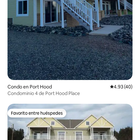
Condo en Port Hood
Calificación 
4.93 (40)
Condominio 4 de Port Hood Place
Favorito entre huéspedes
Favorito entre huéspedes