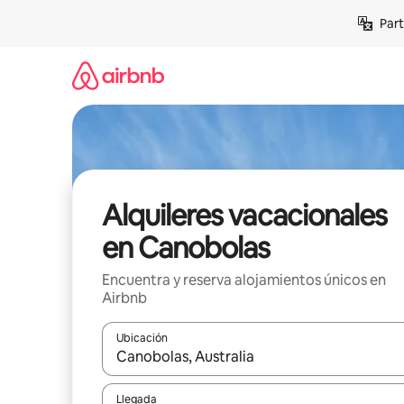
Omite
Part
el
contenido
Alquileres vacacionales
en Canobolas
Encuentra y reserva alojamientos únicos en
Airbnb
Ubicación
Cuando los resultados estén disponibles, navega co
Llegada