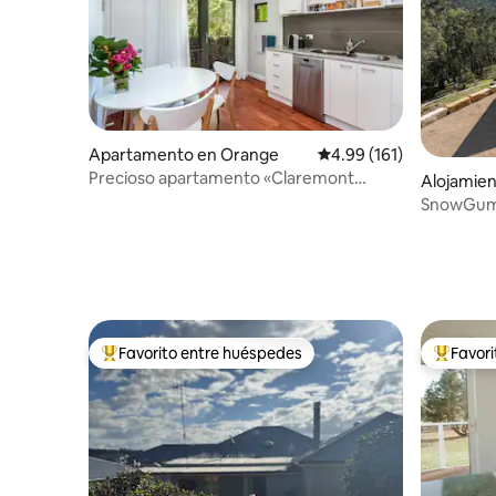
Apartamento en Orange
Calificación promedio: 
4.99 (161)
Precioso apartamento «Claremont
Alojamie
Studio»
SnowGums,
dormitori
Favorito entre huéspedes
Favor
Favorito entre huéspedes preferido
Favorito