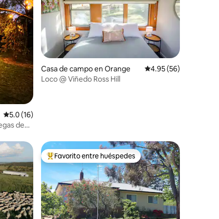
Casa de campo en Orange
Calificación promedio:
4.95 (56)
Loco @ Viñedo Ross Hill
Calificación promedio: 5.0 de 5, 16 reseñas
5.0 (16)
egas de
Favorito entre huéspedes
rido
Favorito entre huéspedes preferido