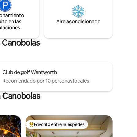
20
La cocina cuenta con fogones, horno,
s y
lavavajillas, cafetera, tostadora, hervidor
de agua y nevera/congelador. Relájate
ionamiento
n acción y
después de un día de trabajo o de
ito en las
Aire acondicionado
turismo.
alaciones
e Canobolas
Club de golf Wentworth
Recomendado por 10 personas locales
n Canobolas
Favorito entre huéspedes
Favorito entre huéspedes preferido