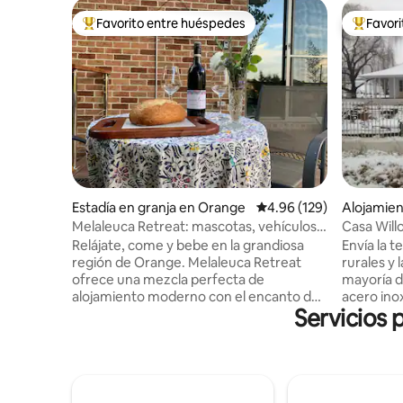
Favorito entre huéspedes
Favor
Favorito entre huéspedes preferido
Favorito
Estadía en granja en Orange
Calificación promedio: 
4.96 (129)
Alojamie
Melaleuca Retreat: mascotas, vehículos
Casa Will
eléctricos, bodegas y buena comida
Relájate, come y bebe en la grandiosa
Envía la t
región de Orange. Melaleuca Retreat
rurales y 
ofrece una mezcla perfecta de
mayoría d
alojamiento moderno con el encanto de
acero inox
Servicios 
un retiro rural. Ubicado en el extremo de
antiguas.
Orange entre pequeñas residencias de
Orange y 
superficie. Cuenta con una gran terraza
productor
con mesas, sillas y barbacoa de gas para
Suministr
que los huéspedes puedan sentarse y
continent
disfrutar de sus comidas mientras
frescas y 