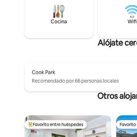
contemplan los tranquilos terrenos
yogur, ju
abiertos que albergan muchas aves
mermelad
autóctonas, así como nuestros animales
proporcio
Cocina
Wifi
de granja. Se admiten mascotas, el patio
de tés. O
se puede cerrar. Hay un cargador para
encuentra
vehículos eléctricos disponible.
disponibl
Alójate ce
Cook Park
Recomendado por 66 personas locales
Otros aloj
Favorito entre huéspedes
Favorito
Favorito entre huéspedes preferido
Favorito