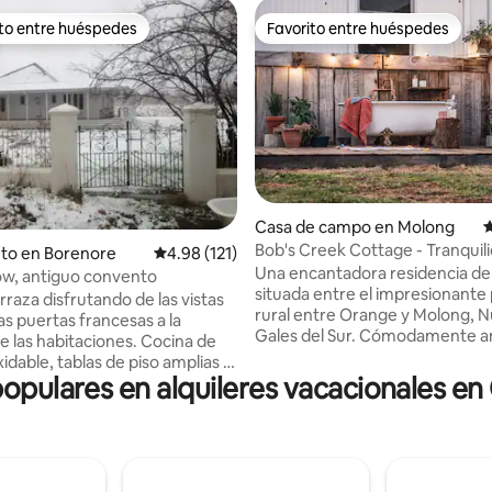
ito entre huéspedes
Favorito entre huéspedes
 entre huéspedes preferido
Favorito entre huéspedes
Casa de campo en Molong
C
Bob's Creek Cottage - Tranquil
4.96 de 5, 129 reseñas
nto en Borenore
Calificación promedio: 4.98 de 5, 121 reseñas
4.98 (121)
de Orange y Molong.
Una encantadora residencia d
ow, antiguo convento
situada entre el impresionante 
erraza disfrutando de las vistas
rural entre Orange y Molong, 
las puertas francesas a la
Gales del Sur. Cómodamente 
e las habitaciones. Cocina de
y con una acogedora chimenea 
idable, tablas de piso amplias y
dos generosos dormitorios ta
populares en alquileres vacacionales e
 Techos altos. A diez minutos de
queen. Relájate al aire libre en el lujoso
cerca de bodegas locales y
baño al aire libre, probando alg
es de alimentos.
famosos vinos locales. O reúne
amos provisiones de desayuno
alrededor del fuego y disfruta d
ales que incluyen frutas
hermosas vistas y los cielos estre
escalfadas, muesli caseros,