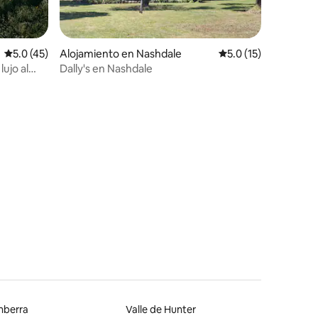
Calificación promedio: 5.0 de 5, 45 reseñas
5.0 (45)
Alojamiento en Nashdale
Calificación promedi
5.0 (15)
ujo al
Dally's en Nashdale
nberra
Valle de Hunter