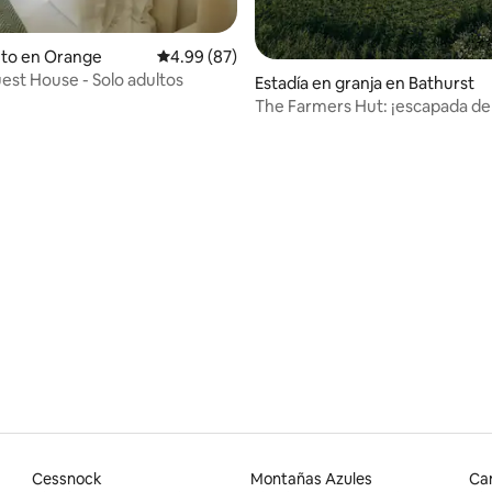
nto en Orange
Calificación promedio: 4.99 de 5, 87 reseñas
4.99 (87)
uest House - Solo adultos
Estadía en granja en Bathurst
The Farmers Hut: ¡escapada de l
campo!
: 5.0 de 5, 16 reseñas
Cessnock
Montañas Azules
Ca