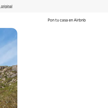
 original
Pon tu casa en Airbnb
o o desliza el dedo.