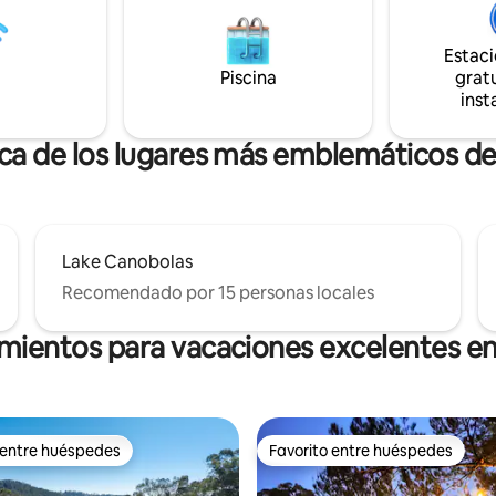
solo 10 minutos de Molong o a 
gos, masa madre local,
minutos de Orange con bodega
a y queso. También se
huertos a lo largo del camino. Una
Estac
na café, leche y una selección
escapada tranquila al campo co
Piscina
gratu
ld Convent Cottage también se
experiencia en la puerta.
inst
 en la misma dirección y está
e para reservar en Airbnb.
rca de los lugares más emblemáticos d
Lake Canobolas
Recomendado por 15 personas locales
amientos para vacaciones excelentes e
 entre huéspedes
Favorito entre huéspedes
 entre huéspedes
Favorito entre huéspedes