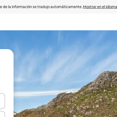
e de la información se tradujo automáticamente. 
Mostrar en el idioma
n las teclas de flecha hacia arriba y hacia abajo o explora con el tact