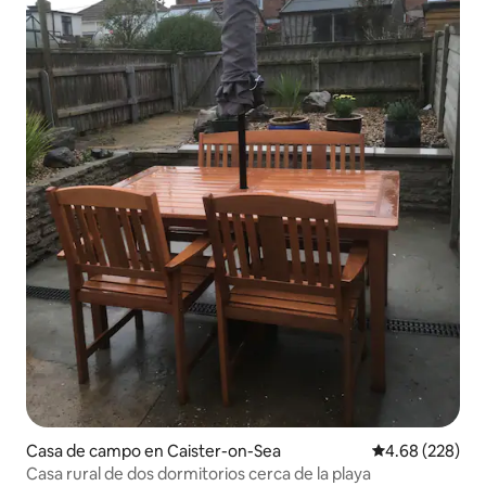
Casa de campo en Caister-on-Sea
Calificación pr
4.68 (228)
Casa rural de dos dormitorios cerca de la playa