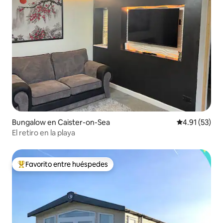
Bungalow en Caister-on-Sea
Calificación 
4.91 (53)
El retiro en la playa
Favorito entre huéspedes
Favorito entre huéspedes preferido