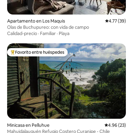
Apartamento en Los Maquis
Calificación 
4.77 (39)
Olas de Buchupureo: con vida de campo
Calidad-precio
·
Familiar
·
Playa
Favorito entre huéspedes
Favorito entre huéspedes preferido
Minicasa en Pelluhue
Calificación p
4.96 (23)
Mahuidalauquén Refugio Costero Curanipe - Chile