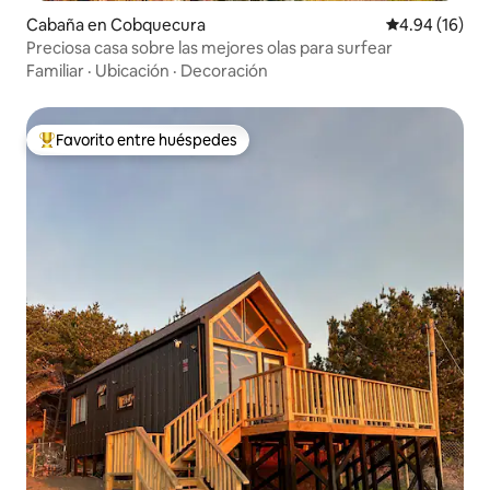
Cabaña en Cobquecura
Calificación 
4.94 (16)
Preciosa casa sobre las mejores olas para surfear
Familiar
·
Ubicación
·
Decoración
Favorito entre huéspedes
Favorito entre huéspedes preferido