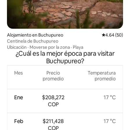
Alojamiento en Buchupureo
Calificación p
4.64 (50)
Centinela de Buchupureo
Ubicación
·
Moverse por la zona
·
Playa
¿Cuál es la mejor época para visitar
Buchupureo?
Mes
Precio
Temperatura
promedio
promedio
Ene
$208,272
17 °C
COP
Feb
$211,428
17 °C
COP