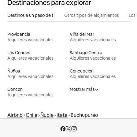
Destinaciones para explorar
Destinos a un paso de ti
Otros tipos de alojamientos
Los 
Providencia
Viña del Mar
Alquileres vacacionales
Alquileres vacacionales
Las Condes
Santiago Centro
Alquileres vacacionales
Alquileres vacacionales
Ñuñoa
Concepción
Alquileres vacacionales
Alquileres vacacionales
Concon
Mostrar más
Alquileres vacacionales
Airbnb
Chile
Ñuble
Itata
Buchupureo