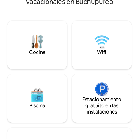
vacacionales en Buchupureo
de Buchupureo. N
centra en brindar 
aquellos que busc
la rutina,permitié
naturaleza y disfru
que ofrece nuestr
esperamos
Cocina
Wifi
Estacionamiento
Piscina
gratuito en las
instalaciones