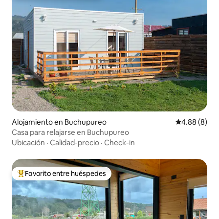
Alojamiento en Buchupureo
Calificación 
4.88 (8)
Casa para relajarse en Buchupureo
Ubicación
·
Calidad-precio
·
Check-in
Favorito entre huéspedes
Favorito entre huéspedes preferido