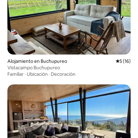
Alojamiento en Buchupureo
Calificaci
5 (16)
Vistacampo Buchupureo
Familiar
·
Ubicación
·
Decoración