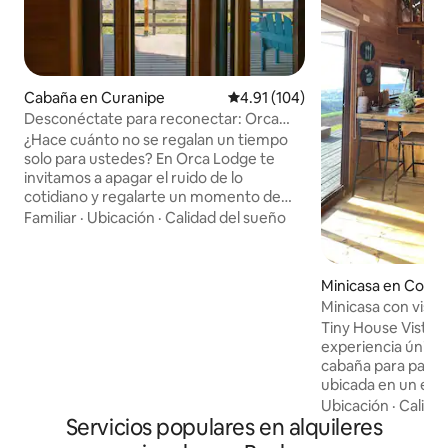
Cabaña en Curanipe
Calificación promedio: 4.91 de 5
4.91 (104)
Desconéctate para reconectar: Orca
Lodge - Sur
¿Hace cuánto no se regalan un tiempo
solo para ustedes? En Orca Lodge te
invitamos a apagar el ruido de lo
cotidiano y regalarte un momento de
calma junto al mar con tu pareja.
Familiar
·
Ubicación
·
Calidad del sueño
Nuestras cabañas están ubicadas en
plena playa Cardonal, a pasos del mar y
rodeadas de naturaleza. Un espacio
Minicasa en Cobq
íntimo y cómodo para descansar y
Minicasa con vista
reconectar con quien más quieres junto
Tiny House Vista 
a las olas. "A veces, para reconectar, solo
experiencia única
necesitas desconectar”. ¡Los
cabaña para pareja
esperamos! * En invierno
ubicada en un ent
recomendamos consultar por el clima.
privilegiado en Los
Ubicación
·
Calida
Servicios populares en alquileres
kmts de Cobquecur
con vista panorámi