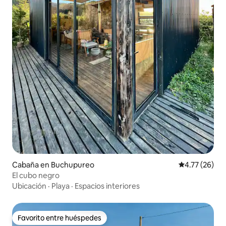
Cabaña en Buchupureo
Calificación 
4.77 (26)
El cubo negro
Ubicación
·
Playa
·
Espacios interiores
Favorito entre huéspedes
Favorito entre huéspedes