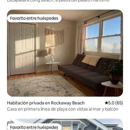
Favorito entre huéspedes
Favorito entre huéspedes
Habitación privada en Rockaway Beach
Calificación
5.0 (65)
Casa en primera línea de playa con vistas al mar y balcón
Favorito entre huéspedes
Favorito entre huéspedes