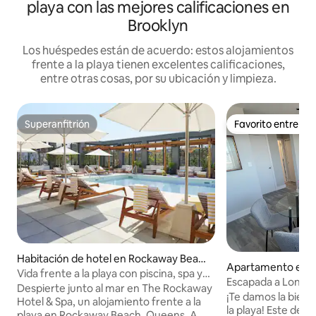
playa con las mejores calificaciones en
Brooklyn
Los huéspedes están de acuerdo: estos alojamientos
frente a la playa tienen excelentes calificaciones,
entre otras cosas, por su ubicación y limpieza.
Superanfitrión
Favorito entre h
Superanfitrión
Favorito entre h
Habitación de hotel en Rockaway Beac
Apartamento en 
h
Vida frente a la playa con piscina, spa y
Escapada a Long B
bar en la azotea
Despierte junto al mar en The Rockaway
paseo marítimo
¡Te damos la bienv
Hotel & Spa, un alojamiento frente a la
la playa! Este de
playa en Rockaway Beach, Queens. A