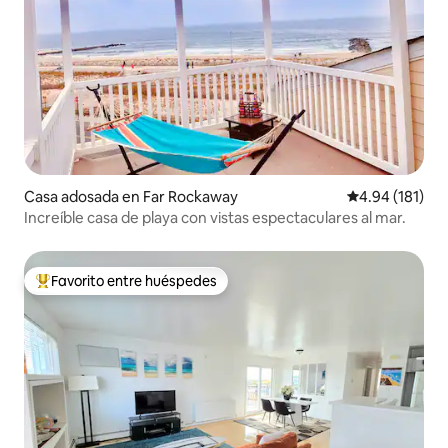
Casa adosada en Far Rockaway
Calificación p
4.94 (181)
Increíble casa de playa con vistas espectaculares al mar.
Favorito entre huéspedes
Favorito entre huéspedes preferido