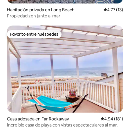
Habitación privada en Long Beach
Calificación 
4.77 (13)
Propiedad zen junto al mar
Favorito entre huéspedes
Favorito entre huéspedes
Casa adosada en Far Rockaway
Calificación p
4.94 (181)
Increíble casa de playa con vistas espectaculares al mar.