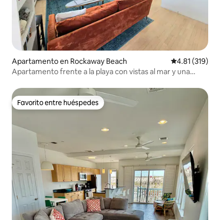
Apartamento en Rockaway Beach
Calificación p
4.81 (319)
Apartamento frente a la playa con vistas al mar y una
enorme terraza
Favorito entre huéspedes
Favorito entre huéspedes