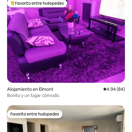
Favorito entre huéspedes
Favorito entre huéspedes preferido
Alojamiento en Elmont
Calificación p
4.94 (84)
Bonito y un lugar cómodo.
Favorito entre huéspedes
Favorito entre huéspedes