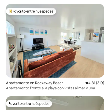
Favorito entre huéspedes
Favorito entre huéspedes preferido
Apartamento en Rockaway Beach
Calificación p
4.81 (319)
Apartamento frente a la playa con vistas al mar y una
enorme terraza
Favorito entre huéspedes
Favorito entre huéspedes