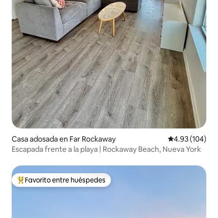
Casa adosada en Far Rockaway
Calificación pr
4.93 (104)
Escapada frente a la playa | Rockaway Beach, Nueva York
Favorito entre huéspedes
Favorito entre huéspedes preferido