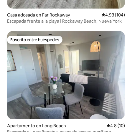
Casa adosada en Far Rockaway
Calificación pr
4.93 (104)
Escapada frente a la playa | Rockaway Beach, Nueva York
Favorito entre huéspedes
Favorito entre huéspedes
Apartamento en Long Beach
Calificación
4.8 (10)
Escapada a Long Beach: a pasos del paseo marítimo