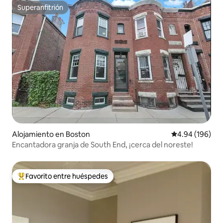
Superanfitrión
Superanfitrión
Alojamiento en Boston
Calificación pr
4.94 (196)
Encantadora granja de South End, ¡cerca del noreste!
Favorito entre huéspedes
Favorito entre huéspedes preferido