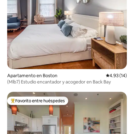
Apartamento en Boston
Calificación 
4.93 (14)
(Mlb7) Estudio encantador y acogedor en Back Bay
Favorito entre huéspedes
Favorito entre huéspedes preferido