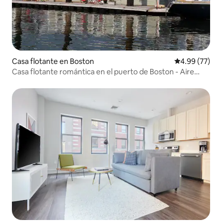
Casa flotante en Boston
Calificación p
4.99 (77)
Casa flotante romántica en el puerto de Boston - Aire
acondicionado - Freedom Trail