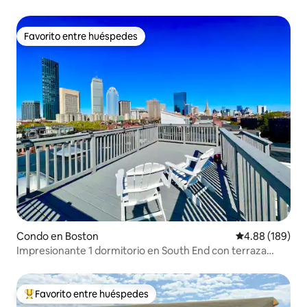
privada
Favorito entre huéspedes
Favorito entre huéspedes
Condo en Boston
Calificación pr
4.88 (189)
Impresionante 1 dormitorio en South End con terraza
privada
Favorito entre huéspedes
Favorito entre huéspedes preferido