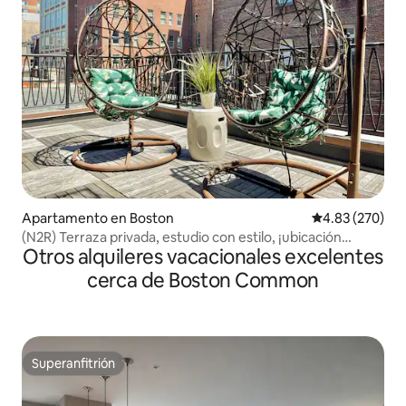
Apartamento en Boston
Calificación pr
4.83 (270)
(N2R) Terraza privada, estudio con estilo, ¡ubicación
Otros alquileres vacacionales excelentes
privilegiada!
cerca de Boston Common
Superanfitrión
Superanfitrión