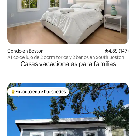
Condo en Boston
Calificación pr
4.89 (147)
Ático de lujo de 2 dormitorios y 2 baños en South Boston
Casas vacacionales para familias
Favorito entre huéspedes
Favorito entre huéspedes preferido