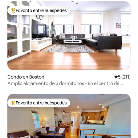
Favorito entre huéspedes
Favorito entre huéspedes preferido
Condo en Boston
Calificació
5 (211)
Amplio alojamiento de 3 dormitorios • En el centro de
Boston • Favorito de las familias
Favorito entre huéspedes
Favorito entre huéspedes preferido