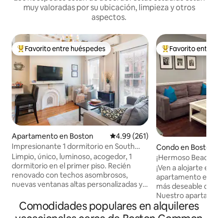
muy valoradas por su ubicación, limpieza y otros
aspectos.
Favorito entre huéspedes
Favorito entre
Favorito entre huéspedes preferido
Favorito entre hu
Apartamento en Boston
Calificación promedio: 4.99 de 5
4.99 (261)
Impresionante 1 dormitorio en South
Condo en Boston
End, la mejor ubicación de Boston
Limpio, único, luminoso, acogedor, 1
¡Hermoso Beacon Hi
dormitorio en el primer piso. Recién
¡Ven a alojarte en
renovado con techos asombrosos,
apartamento en el
nuevas ventanas altas personalizadas y
más deseable de B
electrodomésticos nuevos. Lo mejor de
Nuestro apartame
Boston a las puertas de tu alojamiento.
Comodidades populares en alquileres
dormitorios y un 
Situado a media manzana de Restaurant
muy bien amuebla