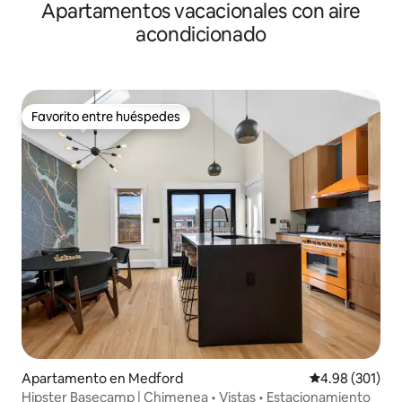
Apartamentos vacacionales con aire
acondicionado
Favorito entre huéspedes
Favorito entre huéspedes
Apartamento en Medford
Calificación pr
4.98 (301)
Hipster Basecamp | Chimenea • Vistas • Estacionamiento