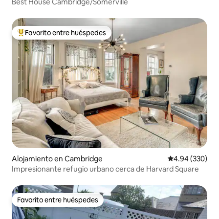
Best House Cambridge/Somerville
Favorito entre huéspedes
Favorito entre huéspedes preferido
Alojamiento en Cambridge
Calificación pr
4.94 (330)
Impresionante refugio urbano cerca de Harvard Square
Favorito entre huéspedes
Favorito entre huéspedes