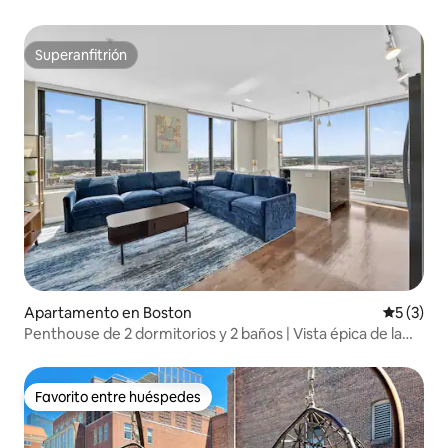
Boston!
Superanfitrión
Superanfitrión
Apartamento en Boston
Calificac
5 (3)
Penthouse de 2 dormitorios y 2 baños | Vista épica de la
ciudad de Boston
Favorito entre huéspedes
Favorito entre huéspedes