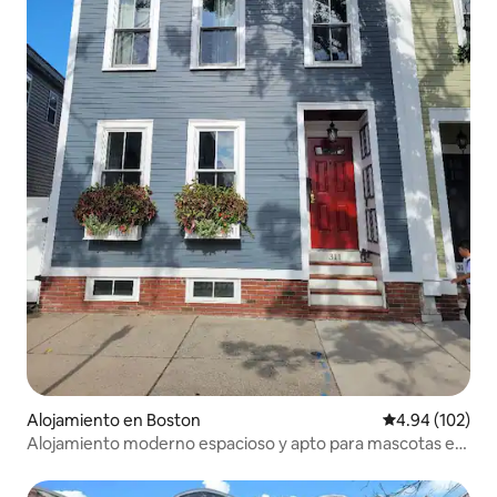
Alojamiento en Boston
Calificación pr
4.94 (102)
Alojamiento moderno espacioso y apto para mascotas en
Charlestown