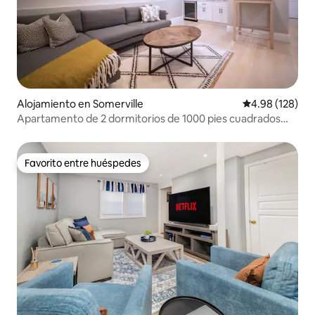
Alojamiento en Somerville
Calificación pr
4.98 (128)
Apartamento de 2 dormitorios de 1000 pies cuadrados
cerca de Tufts, Harvard y el tren
Favorito entre huéspedes
Favorito entre huéspedes