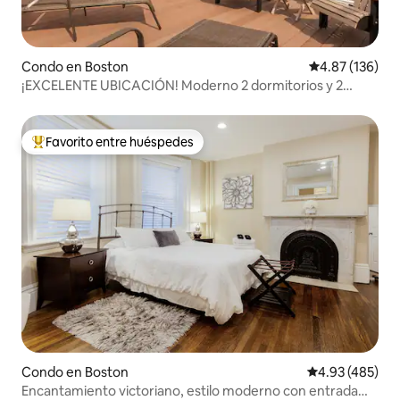
Condo en Boston
Calificación p
4.87 (136)
¡EXCELENTE UBICACIÓN! Moderno 2 dormitorios y 2
baños con estacionamiento.
Favorito entre huéspedes
Favorito entre huéspedes preferido
Condo en Boston
Calificación pr
4.93 (485)
Encantamiento victoriano, estilo moderno con entrada