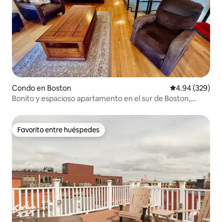
Condo en Boston
Calificación pr
4.94 (329)
Bonito y espacioso apartamento en el sur de Boston,
cerca de T
Favorito entre huéspedes
Favorito entre huéspedes