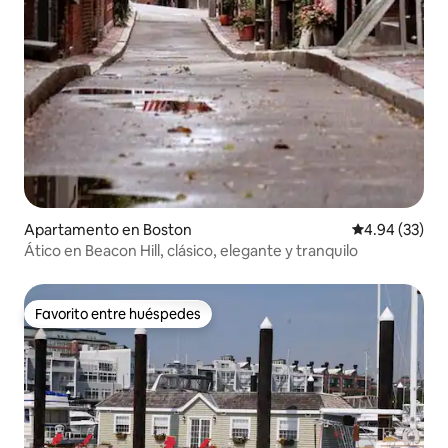
Apartamento en Boston
Calificación p
4.94 (33)
Ático en Beacon Hill, clásico, elegante y tranquilo
Favorito entre huéspedes
Favorito entre huéspedes