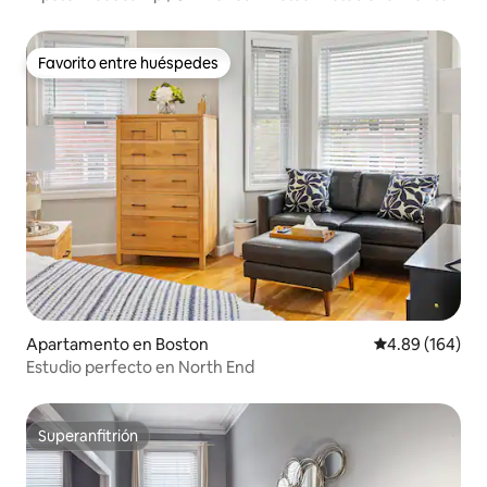
Favorito entre huéspedes
Favorito entre huéspedes
Apartamento en Boston
Calificación pr
4.89 (164)
Estudio perfecto en North End
Superanfitrión
Superanfitrión