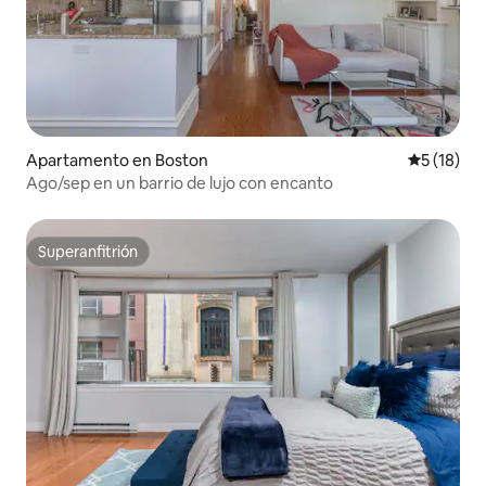
Apartamento en Boston
Calificaci
5 (18)
Ago/sep en un barrio de lujo con encanto
Superanfitrión
Superanfitrión