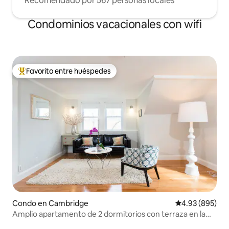
Recomendado por 567 personas locales
Condominios vacacionales con wifi
Favorito entre huéspedes
Favorito entre huéspedes preferido
Condo en Cambridge
Calificación pr
4.93 (895)
Amplio apartamento de 2 dormitorios con terraza en la
azotea SIN gastos de limpieza