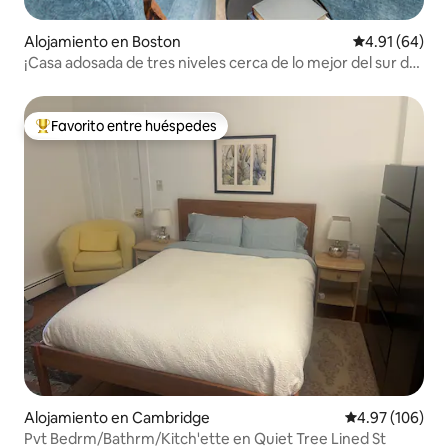
Alojamiento en Boston
Calificación 
4.91 (64)
¡Casa adosada de tres niveles cerca de lo mejor del sur de
Boston!
Favorito entre huéspedes
Favorito entre huéspedes preferido
Alojamiento en Cambridge
Calificación pr
4.97 (106)
Pvt Bedrm/Bathrm/Kitch'ette en Quiet Tree Lined St