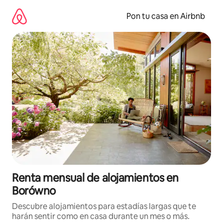
Omite
el
Pon tu casa en Airbnb
contenido
Renta mensual de alojamientos en
Borówno
Descubre alojamientos para estadías largas que te
harán sentir como en casa durante un mes o más.