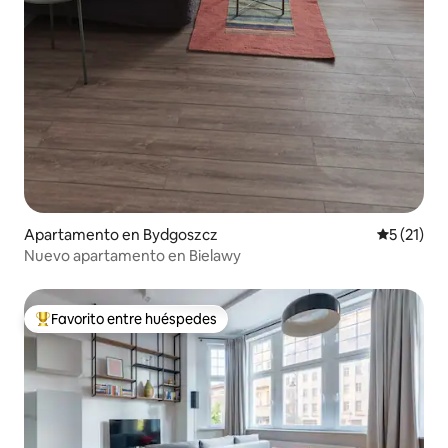
Apartamento en Bydgoszcz
Calificaci
5 (21)
Nuevo apartamento en Bielawy
Favorito entre huéspedes
Favorito entre huéspedes preferido