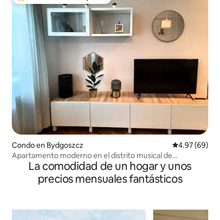
Favorito entre huéspedes preferido
Condo en Bydgoszcz
Calificación p
4.97 (69)
Apartamento moderno en el distrito musical de
La comodidad de un hogar y unos
Bydgoszcz
precios mensuales fantásticos